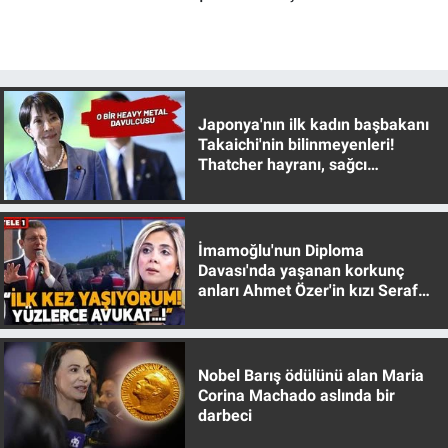
Nedir
Popüler
Programlar
Japonya'nın ilk kadın başbakanı
Takaichi'nin bilinmeyenleri!
Sağlık
Thatcher hayranı, sağcı
muhafazakar
Spor
İmamoğlu'nun Diploma
Teknoloji
Davası'nda yaşanan korkunç
anları Ahmet Özer'in kızı Seraf
Özer anlattı!
Türkiye'nin Geleceği
Türkiye'nin Gündemi
Nobel Barış ödülünü alan Maria
Corina Machado aslında bir
Yerel Gündem
darbeci