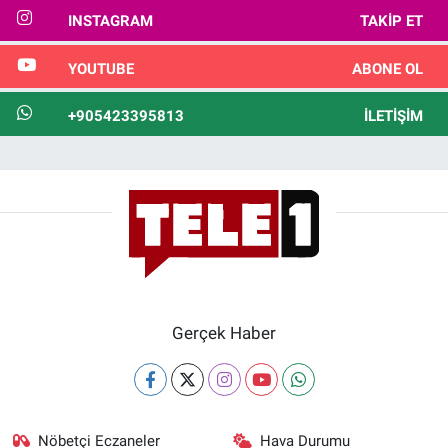
INSTAGRAM
TAKIP ET
YOUTUBE
ABONE OL
+905423395813
İLETIŞIM
Gerçek Haber
Nöbetçi Eczaneler
Hava Durumu