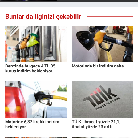
Yerel Yaşam
Bunlar da ilginizi çekebilir
Canlı Yayın
Benzinde bu gece 4 TL 35
Motorinde bir indirim daha
kuruş indirim bekleniyor...
Motorine 6,37 liralık indirim
TÜİK: İhracat yüzde 21,1,
bekleniyor
ithalat yüzde 23 arttı