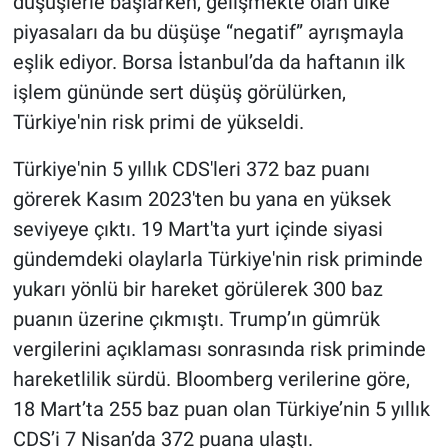
düşüşlerle başlarken, gelişmekte olan ülke
piyasaları da bu düşüşe “negatif” ayrışmayla
Gündem Özel
eşlik ediyor. Borsa İstanbul’da da haftanın ilk
işlem gününde sert düşüş görülürken,
Günün görüntüsü
Türkiye'nin risk primi de yükseldi.
Haber
Türkiye'nin 5 yıllık CDS'leri 372 baz puanı
görerek Kasım 2023'ten bu yana en yüksek
İlan
seviyeye çıktı. 19 Mart'ta yurt içinde siyasi
Kimdir
gündemdeki olaylarla Türkiye'nin risk priminde
yukarı yönlü bir hareket görülerek 300 baz
Koronavirüs
puanın üzerine çıkmıştı. Trump’ın gümrük
vergilerini açıklaması sonrasında risk priminde
Kültür Sanat
hareketlilik sürdü. Bloomberg verilerine göre,
Ne demişti
18 Mart’ta 255 baz puan olan Türkiye’nin 5 yıllık
CDS’i 7 Nisan’da 372 puana ulaştı.