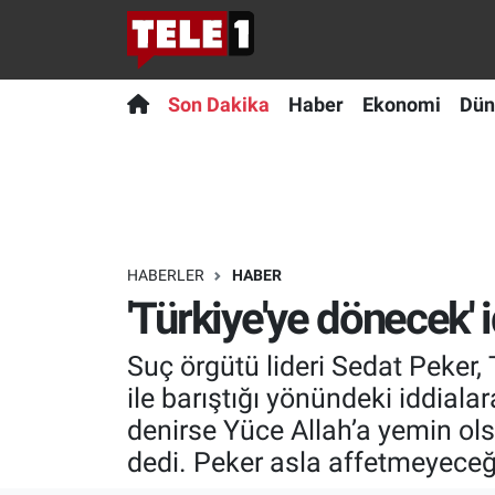
Anında Manşet
Son Dakika
Nöbetçi Eczaneler
Son Dakika
Haber
Ekonomi
Dün
Başka Sohbetler
Haber
Hava Durumu
Belgesel
Ekonomi
Namaz Vakitleri
Bilim turu
Dünya
Trafik Durumu
HABERLER
HABER
'Türkiye'ye dönecek' 
Bilim ve Teknoloji Evreni
Teknoloji
Süper Lig Puan Durumu ve Fikstür
Suç örgütü lideri Sedat Peker,
Doğa Konuşuyor
Sağlık
Tüm Manşetler
ile barıştığı yönündeki iddiala
Dünya
Spor
Son Dakika Haberleri
denirse Yüce Allah’a yemin o
dedi. Peker asla affetmeyeceği 
Ege Saati
Yayın Akışı
Haber Arşivi