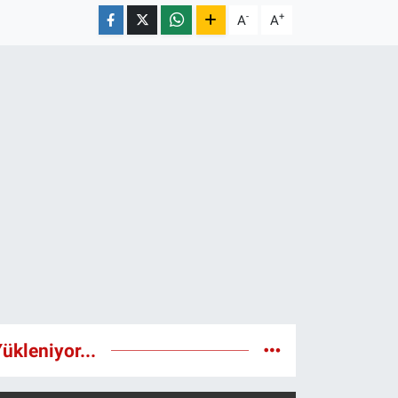
-
+
A
A
ükleniyor...