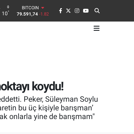
DOLAR
°
10
45,43620
0.02
EURO
53,38690
0.19
STERLİN
61,60380
0.18
G.ALTIN
6862,09000
0.19
BİST100
14.598,00
0
BITCOIN
79.591,74
-1.82
noktayı koydu!
reddetti. Peker, Süleyman Soylu
aretin bu üç kişiyle barışman’
ak onlarla yine de barışmam"