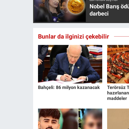
Nobel Barış öd
darbeci
Bunlar da ilginizi çekebilir
Bahçeli: 86 milyon kazanacak
Terörsüz T
hazırlanan
maddeler