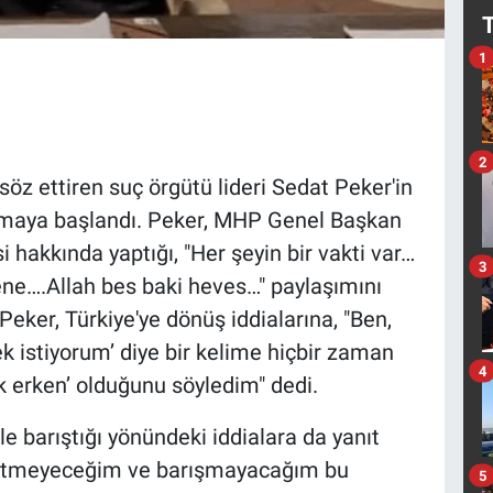
1
2
söz ettiren suç örgütü lideri Sedat Peker'in
ılmaya başlandı. Peker, MHP Genel Başkan
i hakkında yaptığı, "Her şeyin bir vakti var…
3
ne….Allah bes baki heves…" paylaşımını
 Peker, Türkiye'ye dönüş iddialarına, "Ben,
k istiyorum’ diye bir kelime hiçbir zaman
4
erken’ olduğunu söyledim" dedi.
le barıştığı yönündeki iddialara da yanıt
fetmeyeceğim ve barışmayacağım bu
5