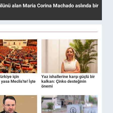
ülünü alan Maria Corina Machado aslında bir
ürkiye için
Yaz ishallerine karşı güçlü bir
 yasa Meclis'te! İşte
kalkan: Çinko desteğinin
önemi