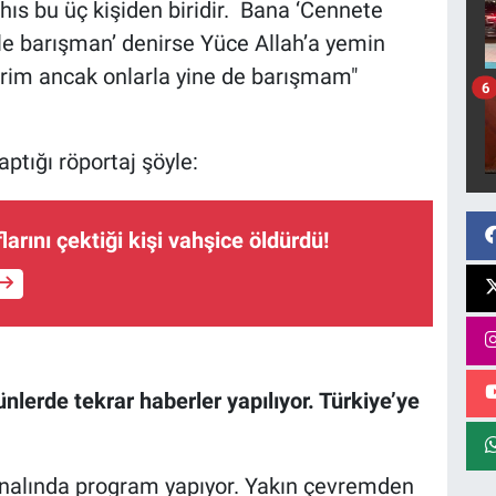
hıs bu üç kişiden biridir. Bana ‘Cennete
yle barışman’ denirse Yüce Allah’a yemin
rim ancak onlarla yine de barışmam"
6
ptığı röportaj şöyle:
arını çektiği kişi vahşice öldürdü!
ünlerde tekrar haberler yapılıyor. Türkiye’ye
nalında program yapıyor. Yakın çevremden