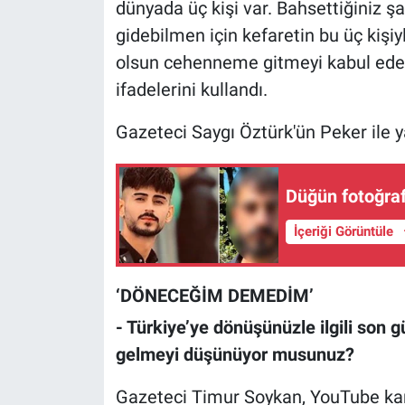
dünyada üç kişi var. Bahsettiğiniz şa
Nedir
gidebilmen için kefaretin bu üç kişi
Popüler
olsun cehenneme gitmeyi kabul ede
ifadelerini kullandı.
Programlar
Gazeteci Saygı Öztürk'ün Peker ile ya
Sağlık
Spor
Düğün fotoğrafl
İçeriği Görüntüle
Teknoloji
Türkiye'nin Geleceği
‘DÖNECEĞİM DEMEDİM’
- Türkiye’ye dönüşünüzle ilgili son g
Türkiye'nin Gündemi
gelmeyi düşünüyor musunuz?
Yerel Gündem
Gazeteci Timur Soykan, YouTube ka