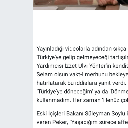
Gündem Özel
Günün görüntüsü
Haber
Yayınladığı videolarla adından sıkça 
Türkiye'ye gelip gelmeyeceği tartış
İlan
Yardımcısı İzzet Ulvi Yönter'in kendis
Kimdir
Selam olsun vakt-i merhunu bekleye
hatırlatarak bu iddialara yanıt verdi.
Koronavirüs
‘Türkiye’ye döneceğim’ ya da ‘Dönme
kullanmadım. Her zaman ‘Henüz çok 
Kültür Sanat
Eski İçişleri Bakanı Süleyman Soylu i
Ne demişti
veren Peker, "Yaşadığım sürece af