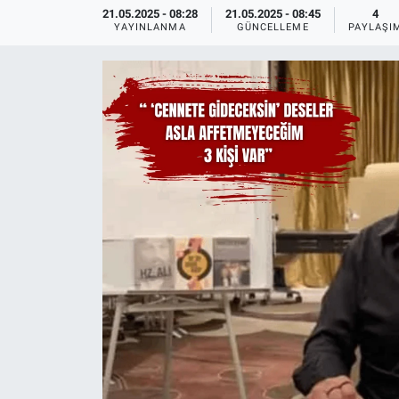
21.05.2025 - 08:28
21.05.2025 - 08:45
4
YAYINLANMA
GÜNCELLEME
PAYLAŞI
Ege'den Esintiler
İletişim
Eğitim
Eğlence
Ekonomi
Forum
Gerçeğin İzinde
Gün Başlıyor
Gün Bitiyor
Gün Ortası