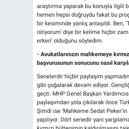
Yerel Yaşam
araştırma yaparak bu konuyla ilgili b
hemen hepsi doğruydu fakat bu pro
Canlı Yayın
bir kesiminde yanlış anlaşıldı. Ben,
istiyorum’ diye bir kelime hiçbir 
erken’ olduğunu söyledim.
- Avukatlarınızın mahkemeye kırmızı
başvurusunun sonucunu nasıl karşıl
Senelerdir hiçbir paylaşım yapmadı
gibi çoğalarak devam ediyor. Gençliği
geçti. MHP Genel Başkan Yardımcısı 
paylaşımdan yola çıkılarak önce Tür
Şimdi ise ‘Mahkeme Sedat Peker’in d
yapılıyor. Dört senedir yani yargıla
kırmızı bültenimin kaldırılmasını ta