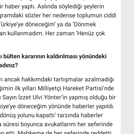
ir haber yaptı. Aslında söylediği şeylerin
gramdaki sözler her nedense toplumun ciddi
 ‘Türkiye’ye döneceğim’ ya da ‘Dönmek
zaman kullanmadım. Her zaman ‘Henüz çok
 bülten kararının kaldırılması yönündeki
adınız?
m ancak hakkımdaki tartışmalar azalmadığı
min ilk yılları Milliyetçi Hareket Partisi’nde
Sayın İzzet Ulvi Yönter’in yapmış olduğu bir
kiye’ye döneceğim yönünde haberler yapıldı.
önüş yolunu kapattı’ tarzında haberler
ma süresi boyunca avukatlarım her seferinde
lep etti. Mahkeme de her seferinde reddetti.