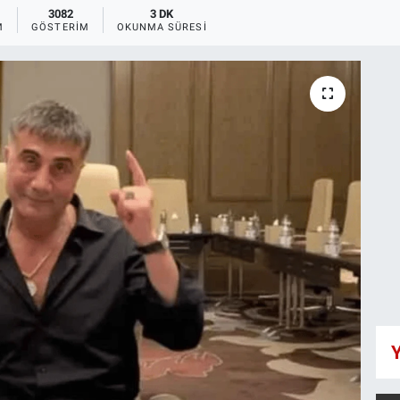
3082
3 DK
M
GÖSTERIM
OKUNMA SÜRESI
Y