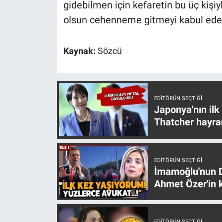
gidebilmen için kefaretin bu üç kişi
olsun cehenneme gitmeyi kabul ede
Kaynak:
Sözcü
EDITÖRÜN SEÇTIĞI
Japonya'nın ilk
Thatcher hayra
EDITÖRÜN SEÇTIĞI
İmamoğlu'nun D
Ahmet Özer'in k
EDITÖRÜN SEÇTIĞI