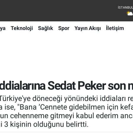
ya
Teknoloji
Sağlık
Spor
Yayın Akışı
İletişim
iddialarına Sedat Peker son 
 Türkiye'ye döneceği yönündeki iddiaları 
ra ise, "Bana ‘Cennete gidebilmen için kef
lsun cehenneme gitmeyi kabul ederim anc
3 kişinin olduğunu belirtti.