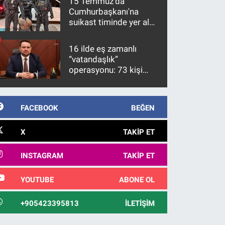
15 Temmuz'da
Cumhurbaşkanı'na
suikast timinde yer alan
firari FETÖ hükümlüsü
10 yıl sonra yakalandı
16 ilde eş zamanlı
“vatandaşlık”
operasyonu: 73 kişi
gözaltına alındı
FACEBOOK
BEĞEN
X
TAKIP ET
INSTAGRAM
TAKIP ET
YOUTUBE
ABONE OL
+905423395813
İLETIŞIM