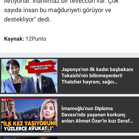
iletiyorlar. İnanılmaz bir teveccüh var. Çok
sayıda insan bu mağduriyeti görüyor ve
destekliyor" dedi.
Kaynak:
12Punto
Japonya'nın ilk kadın başbakanı
Takaichi'nin bilinmeyenleri!
Thatcher hayranı, sağcı
muhafazakar
İmamoğlu'nun Diploma
Davası'nda yaşanan korkunç
anları Ahmet Özer'in kızı Seraf
Özer anlattı!