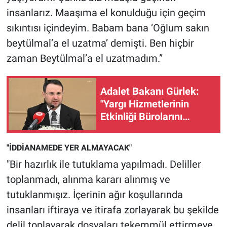
Nedir
insanlarız. Maaşıma el konulduğu için geçim
sıkıntısı içindeyim. Babam bana ‘Oğlum sakın
Popüler
beytülmal’a el uzatma’ demişti. Ben hiçbir
Programlar
zaman Beytülmal’a el uzatmadım.”
Sağlık
Adalet Bakanı Gürlek:
"Yargı Hizmetlerinin
Spor
Etkinliği Bürolarını
kuruyoruz"
Teknoloji
"İDDİANAMEDE YER ALMAYACAK"
Türkiye'nin Geleceği
"Bir hazırlık ile tutuklama yapılmadı. Deliller
toplanmadı, alınma kararı alınmış ve
Türkiye'nin Gündemi
tutuklanmışız. İçerinin ağır koşullarında
insanları iftiraya ve itirafa zorlayarak bu şekilde
Yerel Gündem
delil toplayarak dosyaları tekemmül ettirmeye