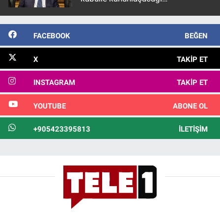
görülmektedir
FACEBOOK
BEĞEN
X
TAKIP ET
INSTAGRAM
TAKIP ET
YOUTUBE
ABONE OL
+905423395813
İLETIŞIM