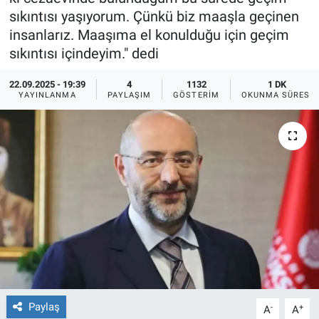
sıkıntısı yaşıyorum. Çünkü biz maaşla geçinen
Ege'den Esintiler
İletişim
insanlarız. Maaşıma el konulduğu için geçim
sıkıntısı içindeyim." dedi
Eğitim
22.09.2025 - 19:39
4
1132
1 DK
YAYINLANMA
PAYLAŞIM
GÖSTERIM
OKUNMA SÜRESI
Eğlence
Ekonomi
Forum
Gerçeğin İzinde
Gün Başlıyor
Gün Bitiyor
Paylaş
-
+
A
A
Gün Ortası