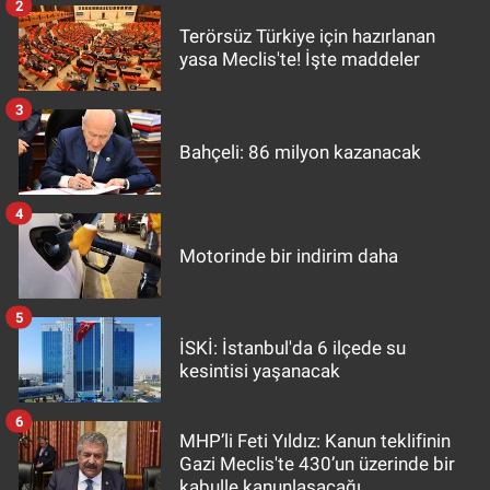
2
Terörsüz Türkiye için hazırlanan
yasa Meclis'te! İşte maddeler
3
Bahçeli: 86 milyon kazanacak
4
Motorinde bir indirim daha
5
İSKİ: İstanbul'da 6 ilçede su
kesintisi yaşanacak
6
MHP’li Feti Yıldız: Kanun teklifinin
Gazi Meclis'te 430’un üzerinde bir
kabulle kanunlaşacağı