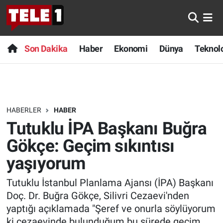
Anında Manşet
Son Dakika
Nöbetçi Eczaneler
Son Dakika
Haber
Ekonomi
Dünya
Teknolo
Başka Sohbetler
Haber
Hava Durumu
Belgesel
Ekonomi
Namaz Vakitleri
HABERLER
HABER
Bilim turu
Dünya
Trafik Durumu
Tutuklu İPA Başkanı Buğra
Bilim ve Teknoloji Evreni
Teknoloji
Süper Lig Puan Durumu ve Fikstür
Gökçe: Geçim sıkıntısı
yaşıyorum
Doğa Konuşuyor
Sağlık
Tüm Manşetler
Tutuklu İstanbul Planlama Ajansı (İPA) Başkanı
Dünya
Spor
Son Dakika Haberleri
Doç. Dr. Buğra Gökçe, Silivri Cezaevi'nden
yaptığı açıklamada "Şeref ve onurla söylüyorum
Ege Saati
Yayın Akışı
Haber Arşivi
ki cezaevinde bulunduğum bu sürede geçim