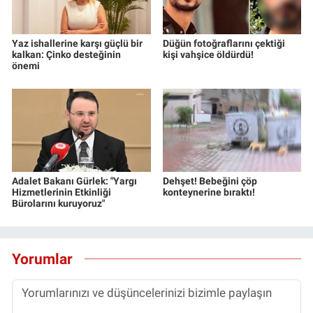
Yaz ishallerine karşı güçlü bir
Düğün fotoğraflarını çektiği
kalkan: Çinko desteğinin
kişi vahşice öldürdü!
önemi
Adalet Bakanı Gürlek: "Yargı
Dehşet! Bebeğini çöp
Hizmetlerinin Etkinliği
konteynerine bıraktı!
Bürolarını kuruyoruz"
Yorumlar