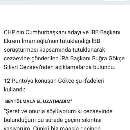
Gündem Özel
Günün görüntüsü
CHP'nin Cumhurbaşkanı adayı ve İBB Başkanı
Ekrem İmamoğlu'nun tutuklandığı İBB
Haber
soruşturması kapsamında tutuklanarak
cezaevine gönderilen İPA Başkanı Buğra Gökçe
İlan
Silivri Cezaevi'nden açıklamalarda bulundu.
Kimdir
12 Punto'ya konuşan Gökçe şu ifadeleri
Koronavirüs
kullandı:
"BEYTÜLMAL'A EL UZATMADIM"
Kültür Sanat
“Şeref ve onurla söylüyorum ki cezaevinde
Ne demişti
bulunduğum bu sürede geçim sıkıntısı
yaşıyorum. Çünkü biz maaşla geçinen