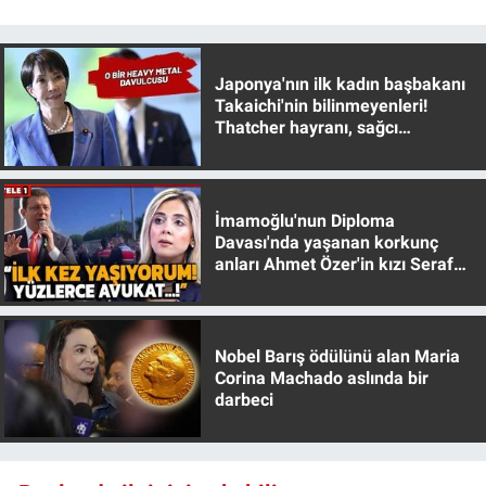
Gündem Özel
Japonya'nın ilk kadın başbakanı
Günün görüntüsü
Takaichi'nin bilinmeyenleri!
Thatcher hayranı, sağcı
muhafazakar
Haber
İlan
İmamoğlu'nun Diploma
Davası'nda yaşanan korkunç
anları Ahmet Özer'in kızı Seraf
Kimdir
Özer anlattı!
Koronavirüs
Nobel Barış ödülünü alan Maria
Corina Machado aslında bir
Kültür Sanat
darbeci
Ne demişti