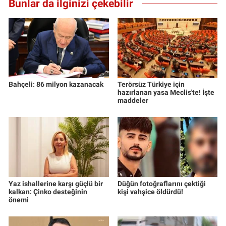
Bunlar da ilginizi çekebilir
Nedir
Popüler
Programlar
Sağlık
Bahçeli: 86 milyon kazanacak
Terörsüz Türkiye için
hazırlanan yasa Meclis'te! İşte
maddeler
Spor
Teknoloji
Türkiye'nin Geleceği
Türkiye'nin Gündemi
Yaz ishallerine karşı güçlü bir
Düğün fotoğraflarını çektiği
kalkan: Çinko desteğinin
kişi vahşice öldürdü!
önemi
Yerel Gündem