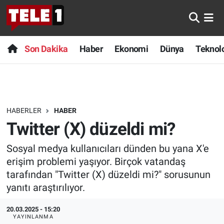
Anında Manşet
Son Dakika
Nöbetçi Eczaneler
Son Dakika
Haber
Ekonomi
Dünya
Teknolo
Başka Sohbetler
Haber
Hava Durumu
Belgesel
Ekonomi
Namaz Vakitleri
HABERLER
HABER
Bilim turu
Dünya
Trafik Durumu
Twitter (X) düzeldi mi?
Bilim ve Teknoloji Evreni
Teknoloji
Süper Lig Puan Durumu ve Fikstür
Sosyal medya kullanıcıları dünden bu yana X'e
erişim problemi yaşıyor. Birçok vatandaş
Doğa Konuşuyor
Sağlık
Tüm Manşetler
tarafından "Twitter (X) düzeldi mi?" sorusunun
yanıtı araştırılıyor.
Dünya
Spor
Son Dakika Haberleri
20.03.2025 - 15:20
Ege Saati
Yayın Akışı
Haber Arşivi
YAYINLANMA