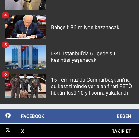
4
Bahçeli: 86 milyon kazanacak
5
İSKİ: İstanbul'da 6 ilçede su
kesintisi yaşanacak
6
15 Temmuz'da Cumhurbaşkanı'na
suikast timinde yer alan firari FETÖ
hükümlüsü 10 yıl sonra yakalandı
FACEBOOK
BEĞEN
X
TAKIP ET