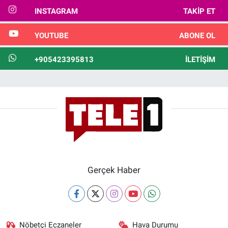
INSTAGRAM
TAKIP ET
YOUTUBE
ABONE OL
+905423395813
İLETIŞIM
Gerçek Haber
Nöbetçi Eczaneler
Hava Durumu