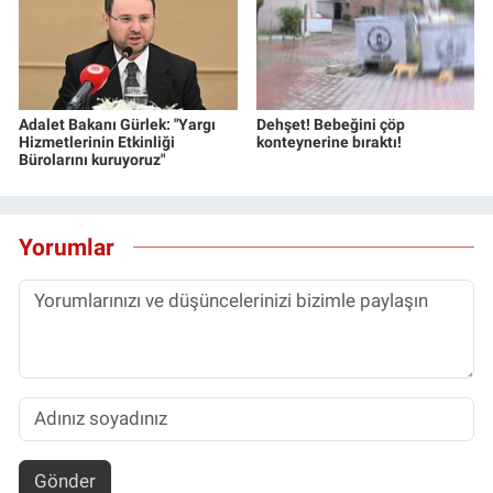
Yerel Yaşam
Canlı Yayın
Adalet Bakanı Gürlek: "Yargı
Dehşet! Bebeğini çöp
Hizmetlerinin Etkinliği
konteynerine bıraktı!
Bürolarını kuruyoruz"
Yorumlar
Gönder