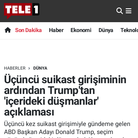
Anında Manşet
Son Dakika
Nöbetçi Eczaneler
Son Dakika
Haber
Ekonomi
Dünya
Teknolo
Başka Sohbetler
Haber
Hava Durumu
Belgesel
Ekonomi
Namaz Vakitleri
HABERLER
DÜNYA
Bilim turu
Dünya
Trafik Durumu
Üçüncü suikast girişiminin
Bilim ve Teknoloji Evreni
Teknoloji
Süper Lig Puan Durumu ve Fikstür
ardından Trump'tan
'içerideki düşmanlar'
Doğa Konuşuyor
Sağlık
Tüm Manşetler
açıklaması
Dünya
Spor
Son Dakika Haberleri
Üçüncü kez suikast girişimiyle gündeme gelen
ABD Başkan Adayı Donald Trump, seçim
Ege Saati
Yayın Akışı
Haber Arşivi