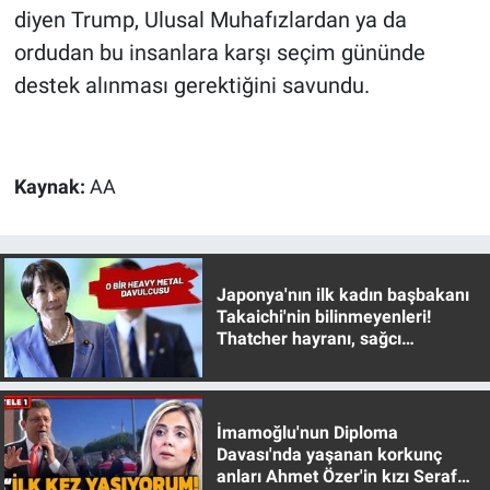
Nedir
diyen Trump, Ulusal Muhafızlardan ya da
ordudan bu insanlara karşı seçim gününde
Popüler
destek alınması gerektiğini savundu.
Programlar
Sağlık
Kaynak:
AA
Spor
Teknoloji
Japonya'nın ilk kadın başbakanı
Takaichi'nin bilinmeyenleri!
Thatcher hayranı, sağcı
Türkiye'nin Geleceği
muhafazakar
Türkiye'nin Gündemi
İmamoğlu'nun Diploma
Yerel Gündem
Davası'nda yaşanan korkunç
anları Ahmet Özer'in kızı Seraf