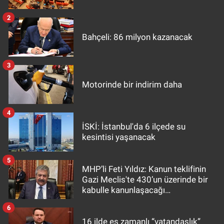
2
Bahçeli: 86 milyon kazanacak
3
Motorinde bir indirim daha
4
İSKİ: İstanbul'da 6 ilçede su
kesintisi yaşanacak
5
MHP’li Feti Yıldız: Kanun teklifinin
Gazi Meclis'te 430’un üzerinde bir
kabulle kanunlaşacağı
görülmektedir
6
16 ilde eş zamanlı “vatandaşlık”