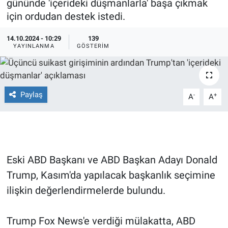
gününde 'içerideki düşmanlarla' başa çıkmak
için ordudan destek istedi.
Ege'den Esintiler
İletişim
14.10.2024 - 10:29
139
Eğitim
YAYINLANMA
GÖSTERIM
Eğlence
Paylaş
Ekonomi
-
+
A
A
Forum
Gerçeğin İzinde
Eski ABD Başkanı ve ABD Başkan Adayı Donald
Gün Başlıyor
Trump, Kasım'da yapılacak başkanlık seçimine
ilişkin değerlendirmelerde bulundu.
Gün Bitiyor
Trump Fox News'e verdiği mülakatta, ABD
Gün Ortası