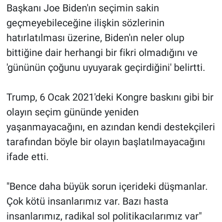
Başkanı Joe Biden'ın seçimin sakin
geçmeyebileceğine ilişkin sözlerinin
Gündem Özel
hatırlatılması üzerine, Biden'ın neler olup
Günün görüntüsü
bittiğine dair herhangi bir fikri olmadığını ve
'gününün çoğunu uyuyarak geçirdiğini' belirtti.
Haber
Trump, 6 Ocak 2021'deki Kongre baskını gibi bir
İlan
olayın seçim gününde yeniden
Kimdir
yaşanmayacağını, en azından kendi destekçileri
tarafından böyle bir olayın başlatılmayacağını
Koronavirüs
ifade etti.
Kültür Sanat
"Bence daha büyük sorun içerideki düşmanlar.
Ne demişti
Çok kötü insanlarımız var. Bazı hasta
insanlarımız, radikal sol politikacılarımız var"