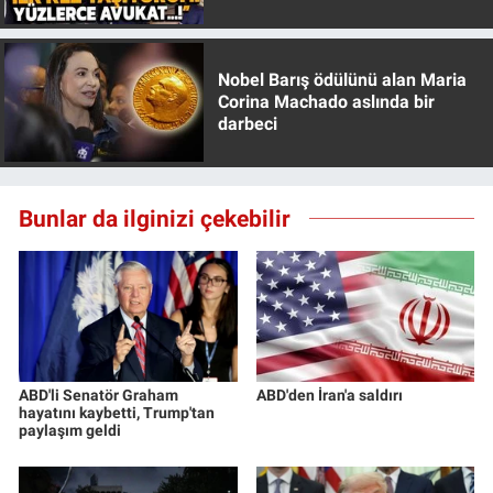
Özer anlattı!
Yerel Yaşam
Canlı Yayın
Nobel Barış ödülünü alan Maria
Corina Machado aslında bir
darbeci
Bunlar da ilginizi çekebilir
ABD'li Senatör Graham
ABD'den İran'a saldırı
hayatını kaybetti, Trump'tan
paylaşım geldi