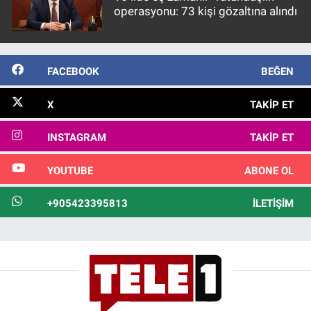
operasyonu: 73 kişi gözaltına alındı
FACEBOOK
BEĞEN
X
TAKIP ET
INSTAGRAM
TAKIP ET
YOUTUBE
ABONE OL
+905423395813
İLETIŞIM