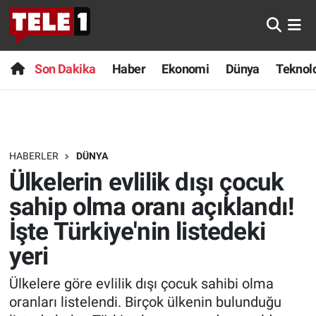
Anında Manşet
Son Dakika
Nöbetçi Eczaneler
Son Dakika
Haber
Ekonomi
Dünya
Teknolo
Başka Sohbetler
Haber
Hava Durumu
Belgesel
Ekonomi
Namaz Vakitleri
HABERLER
DÜNYA
Bilim turu
Dünya
Trafik Durumu
Ülkelerin evlilik dışı çocuk
Bilim ve Teknoloji Evreni
Teknoloji
Süper Lig Puan Durumu ve Fikstür
sahip olma oranı açıklandı!
İşte Türkiye'nin listedeki
Doğa Konuşuyor
Sağlık
Tüm Manşetler
yeri
Dünya
Spor
Son Dakika Haberleri
Ülkelere göre evlilik dışı çocuk sahibi olma
oranları listelendi. Birçok ülkenin bulunduğu
Ege Saati
Yayın Akışı
Haber Arşivi