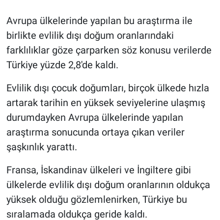
Avrupa ülkelerinde yapılan bu araştırma ile
Gündem Özel
birlikte evlilik dışı doğum oranlarındaki
Günün görüntüsü
farklılıklar göze çarparken söz konusu verilerde
Türkiye yüzde 2,8'de kaldı.
Haber
Evlilik dışı çocuk doğumları, birçok ülkede hızla
İlan
artarak tarihin en yüksek seviyelerine ulaşmış
durumdayken Avrupa ülkelerinde yapılan
Kimdir
araştırma sonucunda ortaya çıkan veriler
şaşkınlık yarattı.
Koronavirüs
Fransa, İskandinav ülkeleri ve İngiltere gibi
Kültür Sanat
ülkelerde evlilik dışı doğum oranlarının oldukça
Ne demişti
yüksek olduğu gözlemlenirken, Türkiye bu
sıralamada oldukça geride kaldı.