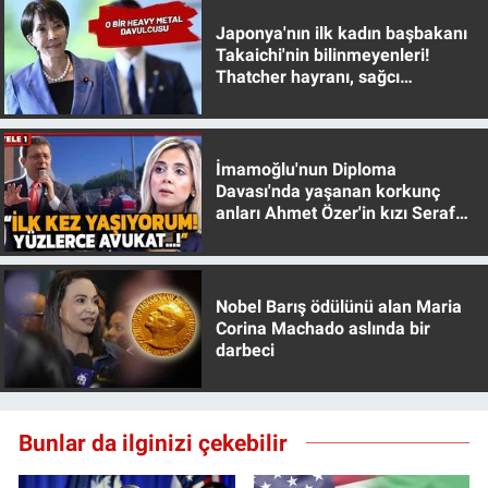
Japonya'nın ilk kadın başbakanı
Takaichi'nin bilinmeyenleri!
Thatcher hayranı, sağcı
muhafazakar
İmamoğlu'nun Diploma
Davası'nda yaşanan korkunç
anları Ahmet Özer'in kızı Seraf
Özer anlattı!
Nobel Barış ödülünü alan Maria
Corina Machado aslında bir
darbeci
Bunlar da ilginizi çekebilir