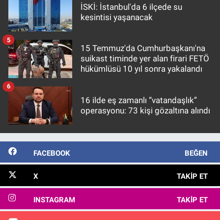
İSKİ: İstanbul'da 6 ilçede su
kesintisi yaşanacak
5
15 Temmuz'da Cumhurbaşkanı'na
suikast timinde yer alan firari FETÖ
hükümlüsü 10 yıl sonra yakalandı
6
16 ilde eş zamanlı “vatandaşlık”
operasyonu: 73 kişi gözaltına alındı
FACEBOOK
BEĞEN
X
TAKIP ET
INSTAGRAM
TAKIP ET