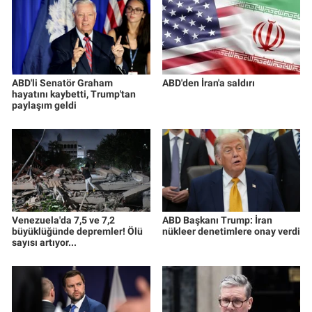
ABD'li Senatör Graham
ABD'den İran'a saldırı
hayatını kaybetti, Trump'tan
paylaşım geldi
Venezuela'da 7,5 ve 7,2
ABD Başkanı Trump: İran
büyüklüğünde depremler! Ölü
nükleer denetimlere onay verdi
sayısı artıyor...