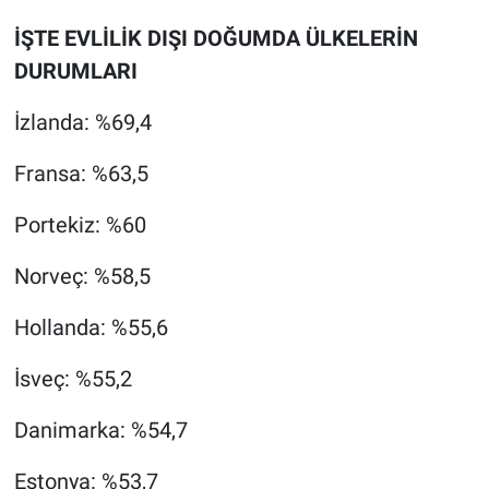
Nedir
İŞTE EVLİLİK DIŞI DOĞUMDA ÜLKELERİN
Popüler
DURUMLARI
Programlar
İzlanda: %69,4
Fransa: %63,5
Sağlık
Portekiz: %60
Spor
Norveç: %58,5
Teknoloji
Hollanda: %55,6
Türkiye'nin Geleceği
İsveç: %55,2
Türkiye'nin Gündemi
Danimarka: %54,7
Yerel Gündem
Estonya: %53,7