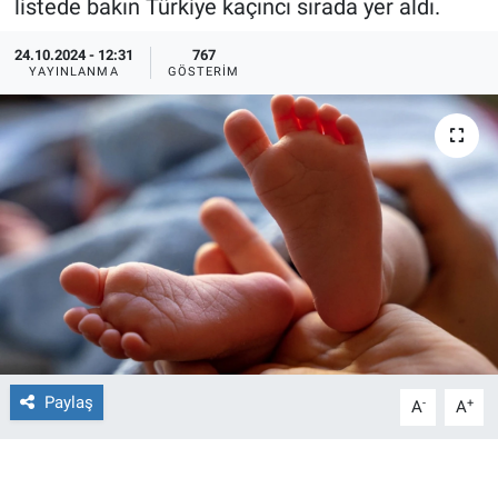
listede bakın Türkiye kaçıncı sırada yer aldı.
Ege'den Esintiler
İletişim
24.10.2024 - 12:31
767
YAYINLANMA
GÖSTERIM
Eğitim
Eğlence
Ekonomi
Forum
Gerçeğin İzinde
Gün Başlıyor
Paylaş
-
+
A
A
Gün Bitiyor
Gün Ortası