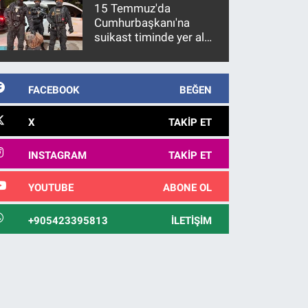
15 Temmuz'da
Cumhurbaşkanı'na
suikast timinde yer alan
firari FETÖ hükümlüsü
10 yıl sonra yakalandı
FACEBOOK
BEĞEN
X
TAKIP ET
INSTAGRAM
TAKIP ET
YOUTUBE
ABONE OL
+905423395813
İLETIŞIM