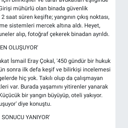
 Girişi mühürlü olan binada güvenlik
 2 saat süren keşifte; yangının çıkış noktası,
ürme sistemleri mercek altına aldı. Heyet,
eler alıp, fotoğraf çekerek binadan ayrıldı.
DEN OLUŞUYOR'
at İsmail Eray Çokal, '450 gündür bir hukuk
 sonra ilk defa keşif ve bilirkişi incelemesi
lgelerde hiç yok. Takılı olup da çalışmayan
eri var. Burada yaşamını yitirenler yanarak
üçücük bir yangın büyüyüp, oteli yakıyor.
uşuyor' diye konuştu.
İ SONUCU YANIYOR'