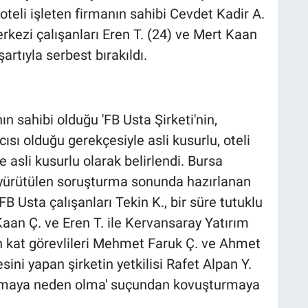
teli işleten firmanın sahibi Cevdet Kadir A.
rkezi çalışanları Eren T. (24) ve Mert Kaan
şartıyla serbest bırakıldı.
ın sahibi olduğu 'FB Usta Şirketi'nin,
ısı olduğu gerekçesiyle asli kusurlu, oteli
ce asli kusurlu olarak belirlendi. Bursa
 yürütülen soruşturma sonunda hazırlanan
B Usta çalışanları Tekin K., bir süre tutuklu
Kaan Ç. ve Eren T. ile Kervansaray Yatırım
lin kat görevlileri Mehmet Faruk Ç. ve Ahmet
esini yapan şirketin yetkilisi Rafet Alpan Y.
anmaya neden olma' suçundan kovuşturmaya