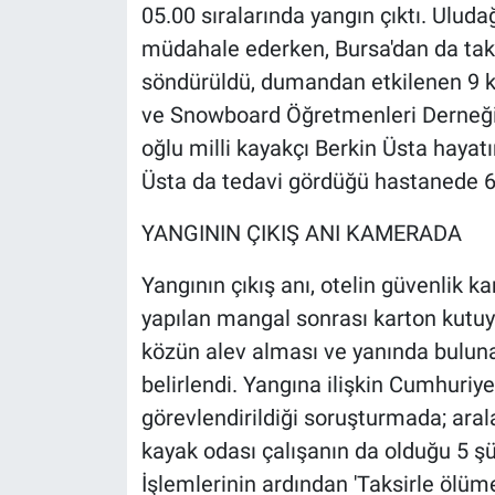
Nedir
05.00 sıralarında yangın çıktı. Uluda
müdahale ederken, Bursa'dan da takvi
Popüler
söndürüldü, dumandan etkilenen 9 kiş
ve Snowboard Öğretmenleri Derneği B
Programlar
oğlu milli kayakçı Berkin Üsta hayatın
Sağlık
Üsta da tedavi gördüğü hastanede 6 
YANGININ ÇIKIŞ ANI KAMERADA
Spor
Yangının çıkış anı, otelin güvenlik 
Teknoloji
yapılan mangal sonrası karton kutuy
Türkiye'nin Geleceği
közün alev alması ve yanında buluna
belirlendi. Yangına ilişkin Cumhuriyet
Türkiye'nin Gündemi
görevlendirildiği soruşturmada; ara
kayak odası çalışanın da olduğu 5 şüp
Yerel Gündem
İşlemlerinin ardından 'Taksirle öl