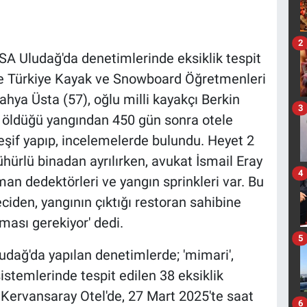
2
 Uludağ'da denetimlerinde eksiklik tespit
n ve Türkiye Kayak ve Snowboard Öğretmenleri
ahya Üsta (57), oğlu milli kayakçı Berkin
3
7) öldüğü yangından 450 gün sonra otele
eşif yapıp, incelemelerde bulundu. Heyet 2
ürlü binadan ayrılırken, avukat İsmail Eray
4
man dedektörleri ve yangın sprinkleri var. Bu
iden, yangının çıktığı restoran sahibine
ması gerekiyor' dedi.
5
ludağ'da yapılan denetimlerde; 'mimari',
sistemlerinde tespit edilen 38 eksiklik
i Kervansaray Otel'de, 27 Mart 2025'te saat
6