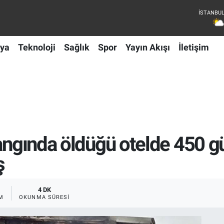
ya
Teknoloji
Sağlık
Spor
Yayın Akışı
İletişim
yangında öldüğü otelde 450 gü
ş
4 DK
M
OKUNMA SÜRESI