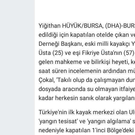
Gündem Özel
Yiğithan HÜYÜK/BURSA, (DHA)-BURSA
Günün görüntüsü
edildiği için kapatılan otelde çıka
Derneği Başkanı, eski milli kayakçı Y
Haber
Üsta (25) ve eşi Fikriye Üsta'nın (5
İlan
gelen mahkeme ve bilirkişi heyeti, k
saat süren incelemenin ardından müh
Kimdir
Çokal, 'Takılı olup da çalışmayan du
dosyada aracında su olmayan itfaiyec
Koronavirüs
kadar herkesin sanık olarak yargılan
Kültür Sanat
Türkiye'nin ilk kayak merkezi olan U
'yangın tesisat' ve 'yangın algılama' 
Ne demişti
nedeniyle kapatılan 1'inci Bölge'dek