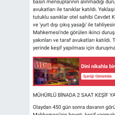
basın mensuplarının alınmadığı duruş
avukatları ile tanıklar katıldı. Yakl
tutuklu sanıklar otel sahibi Cevdet Ka
ve 'yurt dışı çıkış yasağı' ile tahliye
Mahkemesi'nde görülen ikinci duruşm
yakınları ve taraf avukatları katıldı
yerinde keşif yapılması için duruşmay
Dini nikahla bi
İçeriği Görüntüle
MÜHÜRLÜ BİNADA 2 SAAT KEŞİF YA
Olaydan 450 gün sonra davanın görü
Mahkemesi'nin heyeti, keşif yapmak iç