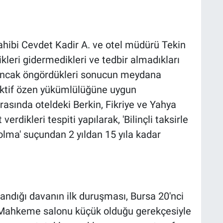
 sahibi Cevdet Kadir A. ve otel müdürü Tekin
ikleri gidermedikleri ve tedbir almadıkları
 ancak öngördükleri sonucun meydana
ektif özen yükümlülüğüne uygun
asında oteldeki Berkin, Fikriye ve Yahya
rdikleri tespiti yapılarak, 'Bilinçli taksirle
olma' suçundan 2 yıldan 15 yıla kadar
landığı davanın ilk duruşması, Bursa 20'nci
Mahkeme salonu küçük olduğu gerekçesiyle