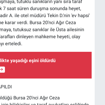
maya, tutuklu sanıkların yanı sıra taraf
aşık 7 saat süren duruşma sonunda heyet,
dir A. ile otel müdürü Tekin D.'nin 'ev hapsi'
sine karar verdi. Bursa 20'nci Ağır Ceza
aya, tutuksuz sanıklar ile Üsta ailesinin
. Tarafları dinleyen mahkeme heyeti, olay
ı erteledi.
rlikte yaşadığı eşini öldürdü
PILDI
ldüğü Bursa 20'nci Ağır Ceza
in bilirkişiler ve taraf avukatları eşliğinde