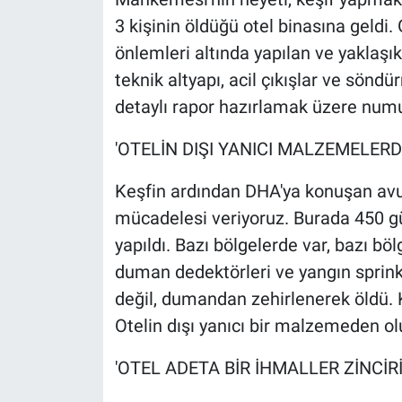
3 kişinin öldüğü otel binasına geldi.
önlemleri altında yapılan ve yaklaşık
teknik altyapı, acil çıkışlar ve sönd
detaylı rapor hazırlamak üzere numun
'OTELİN DIŞI YANICI MALZEMELER
Keşfin ardından DHA'ya konuşan avuk
mücadelesi veriyoruz. Burada 450 gün
yapıldı. Bazı bölgelerde var, bazı bö
duman dedektörleri ve yangın sprinkl
değil, dumandan zehirlenerek öldü. K
Otelin dışı yanıcı bir malzemeden ol
'OTEL ADETA BİR İHMALLER ZİNCİR