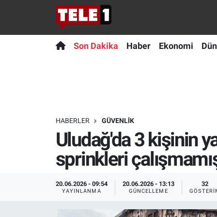
Anında Manşet
Son Dakika
Nöbetçi Eczaneler
Son Dakika
Haber
Ekonomi
Dün
Başka Sohbetler
Haber
Hava Durumu
Belgesel
Ekonomi
Namaz Vakitleri
Bilim turu
Dünya
Trafik Durumu
HABERLER
GÜVENLIK
Uludağ'da 3 kişinin 
Bilim ve Teknoloji Evreni
Teknoloji
Süper Lig Puan Durumu ve Fikstür
sprinkleri çalışmamı
Doğa Konuşuyor
Sağlık
Tüm Manşetler
20.06.2026 - 09:54
20.06.2026 - 13:13
32
Dünya
Spor
Son Dakika Haberleri
YAYINLANMA
GÜNCELLEME
GÖSTERI
Ege Saati
Yayın Akışı
Haber Arşivi