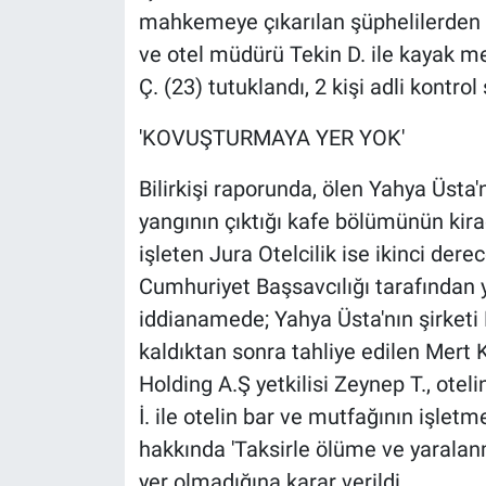
Yerel Yaşam
mahkemeye çıkarılan şüphelilerden o
ve otel müdürü Tekin D. ile kayak me
Canlı Yayın
Ç. (23) tutuklandı, 2 kişi adli kontrol 
'KOVUŞTURMAYA YER YOK'
Bilirkişi raporunda, ölen Yahya Üsta'n
yangının çıktığı kafe bölümünün kirac
işleten Jura Otelcilik ise ikinci dere
Cumhuriyet Başsavcılığı tarafından
iddianamede; Yahya Üsta'nın şirketi F
kaldıktan sonra tahliye edilen Mert 
Holding A.Ş yetkilisi Zeynep T., ote
İ. ile otelin bar ve mutfağının işletm
hakkında 'Taksirle ölüme ve yaral
yer olmadığına karar verildi.