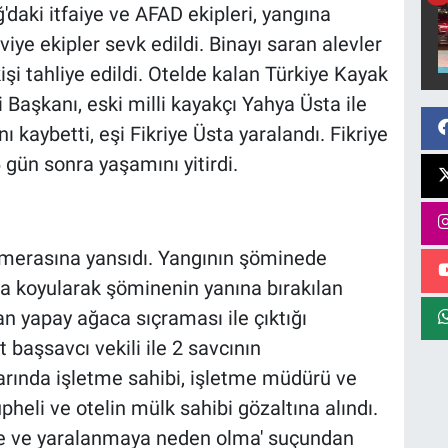
ğ'daki itfaiye ve AFAD ekipleri, yangına
ye ekipler sevk edildi. Binayı saran alevler
i tahliye edildi. Otelde kalan Türkiye Kayak
aşkanı, eski milli kayakçı Yahya Üsta ile
ı kaybetti, eşi Fikriye Üsta yaralandı. Fikriye
gün sonra yaşamını yitirdi.
kamerasına yansıdı. Yangının şöminede
a koyularak şöminenin yanına bırakılan
n yapay ağaca sıçraması ile çıktığı
 başsavcı vekili ile 2 savcının
larında işletme sahibi, işletme müdürü ve
heli ve otelin mülk sahibi gözaltına alındı.
üme ve yaralanmaya neden olma' suçundan