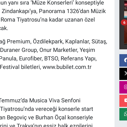
nun yanı sıra ‘Müze Konserleri’ konseptiyle
an Zindankapı’ya, Panorama 1326’dan Müzik
k Roma Tiyatrosu’na kadar uzanan özel
6
cak.
dağ Premium, Özdilekpark, Kaplanlar, Sütaş,
 Duraner Group, Onur Marketler, Yeşim
Panula, Eurofiber, BTSO, Referans Yapı,
estival biletleri, www.bubilet.com.tr
 5 Temmuz’da Musica Viva Senfoni
Tiyatrosu’nda vereceği konserle start
an Begoviç ve Burhan Öçal konseriyle
ini ve Trakya’nın eşsiz halk ezgilerini