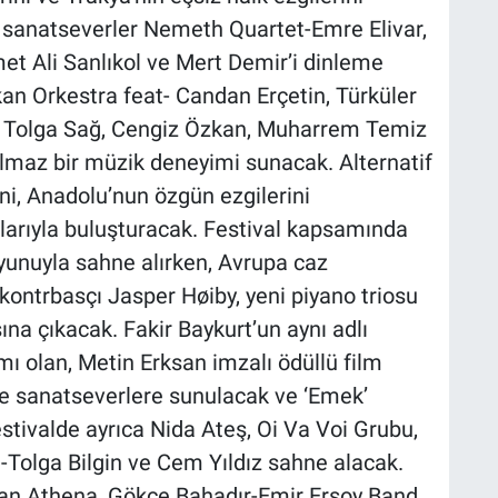
 sanatseverler Nemeth Quartet-Emre Elivar,
et Ali Sanlıkol ve Mert Demir’i dinleme
kan Orkestra feat- Candan Erçetin, Türküler
n, Tolga Sağ, Cengiz Özkan, Muharrem Temiz
ulmaz bir müzik deneyimi sunacak. Alternatif
ni, Anadolu’nun özgün ezgilerini
larıyla buluşturacak. Festival kapsamında
oyunuyla sahne alırken, Avrupa caz
kontrbasçı Jasper Høiby, yeni piyano triosu
ına çıkacak. Fakir Baykurt’un aynı adlı
 olan, Metin Erksan imzalı ödüllü film
mle sanatseverlere sunulacak ve ‘Emek’
estivalde ayrıca Nida Ateş, Oi Va Voi Grubu,
Tolga Bilgin ve Cem Yıldız sahne alacak.
dan Athena, Gökçe Bahadır-Emir Ersoy Band