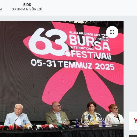
5 DK
M
OKUNMA SÜRESI
Y