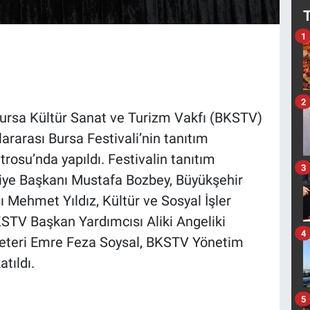
1
2
Bursa Kültür Sanat ve Turizm Vakfı (BKSTV)
rarası Bursa Festivali’nin tanıtım
trosu’nda yapıldı. Festivalin tanıtım
3
diye Başkanı Mustafa Bozbey, Büyükşehir
 Mehmet Yıldız, Kültür ve Sosyal İşler
STV Başkan Yardımcısı Aliki Angeliki
4
reteri Emre Feza Soysal, BKSTV Yönetim
tıldı.
5