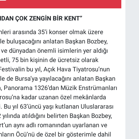
NDAN ÇOK ZENGİN BİR KENT”
ihleri arasında 35’i konser olmak üzere
le buluşacağını anlatan Başkan Bozbey,
e ve dünyadan önemli isimlerin yer aldığı
etli, 75 bin kişinin de ücretsiz olarak
. Festivalin bu yıl, Açık Hava Tiyatrosu’nun
yle de Bursa’ya yayılacağını anlatan Başkan
ya, Panorama 1326’dan Müzik Enstrümanları
trosu’na kadar uzanan özel mekânlarda
. Bu yıl 63’üncü yaşı kutlanan Uluslararası
 yılında atıldığını belirten Başkan Bozbey,
rt’un aynı adlı romanından uyarlanan ve
nların Öcü’nü de özel bir gösterimle dahil