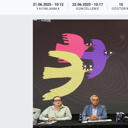
21.06.2025 - 10:12
22.06.2025 - 10:17
10
YAYINLANMA
GÜNCELLEME
GÖSTERI
Ege'den Esintiler
İletişim
Eğitim
Eğlence
Ekonomi
Forum
Gerçeğin İzinde
Gün Başlıyor
Gün Bitiyor
Gün Ortası