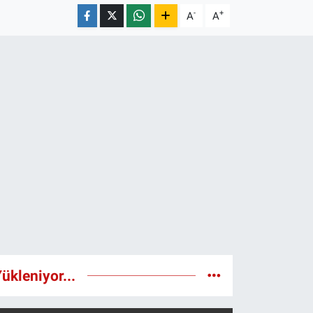
-
+
A
A
ükleniyor...