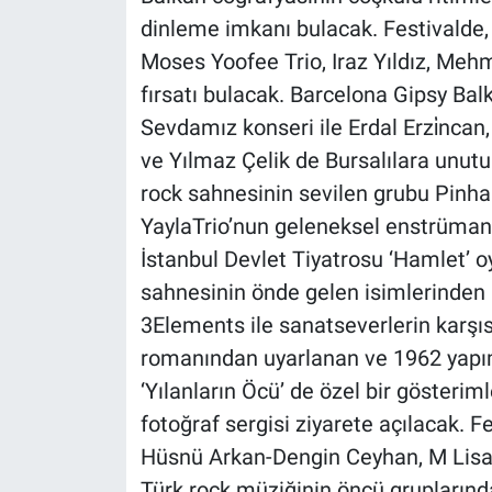
Yerel Yaşam
dinleme imkanı bulacak. Festivalde,
Moses Yoofee Trio, Iraz Yıldız, Mehm
Canlı Yayın
fırsatı bulacak. Barcelona Gipsy Bal
Sevdamız konseri ile Erdal Erzi̇nca
ve Yılmaz Çelik de Bursalılara unut
rock sahnesinin sevilen grubu Pinha
YaylaTrio’nun geleneksel enstrüman
İstanbul Devlet Tiyatrosu ‘Hamlet’ 
sahnesinin önde gelen isimlerinden 
3Elements ile sanatseverlerin karşıs
romanından uyarlanan ve 1962 yapımı
‘Yılanların Öcü’ de özel bir gösteri
fotoğraf sergisi ziyarete açılacak. F
Hüsnü Arkan-Dengin Ceyhan, M Lisa-
Türk rock müziğinin öncü grupların