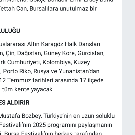
Fettah Can, Bursalılara unutulmaz bir
LULUĞU
luslararası Altın Karagöz Halk Dansları
an, Çin, Dağıstan, Güney Kore, Gürcistan,
ürk Cumhuriyeti, Kolombiya, Kuzey
 Porto Riko, Rusya ve Yunanistan’dan
7-12 Temmuz tarihleri arasında 17 ilçede
ü tüm kente yayacak.
ES ALDIRIR
ustafa Bozbey, Türkiye’nin en uzun soluklu
a Festivali’nin 2025 programını paylaşmanın
. Bursa Festivali’nin herkes tarafından