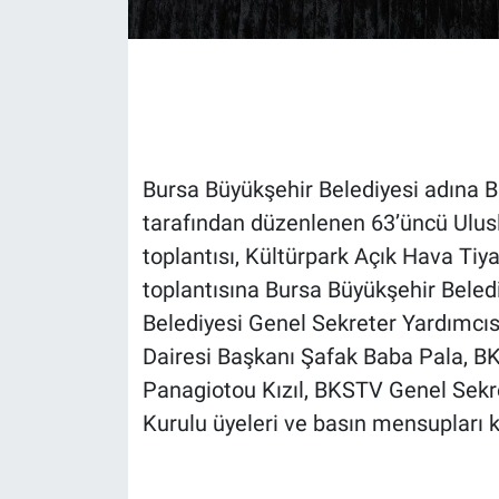
Gündem Özel
Günün görüntüsü
Haber
Bursa Büyükşehir Belediyesi adına 
tarafından düzenlenen 63’üncü Ulusla
İlan
toplantısı, Kültürpark Açık Hava Tiya
Kimdir
toplantısına Bursa Büyükşehir Bele
Belediyesi Genel Sekreter Yardımcısı
Koronavirüs
Dairesi Başkanı Şafak Baba Pala, BK
Panagiotou Kızıl, BKSTV Genel Sek
Kültür Sanat
Kurulu üyeleri ve basın mensupları ka
Ne demişti