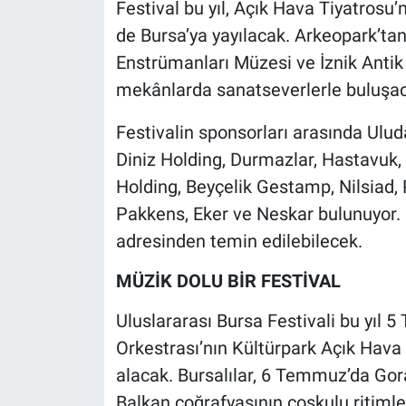
Festival bu yıl, Açık Hava Tiyatrosu’
Nedir
de Bursa’ya yayılacak. Arkeopark’t
Popüler
Enstrümanları Müzesi ve İznik Anti
mekânlarda sanatseverlerle buluşa
Programlar
Festivalin sponsorları arasında Ulu
Sağlık
Diniz Holding, Durmazlar, Hastavuk,
Holding, Beyçelik Gestamp, Nilsiad, 
Spor
Pakkens, Eker ve Neskar bulunuyor. F
Teknoloji
adresinden temin edilebilecek.
MÜZİK DOLU BİR FESTİVAL
Türkiye'nin Geleceği
Uluslararası Bursa Festivali bu yıl
Türkiye'nin Gündemi
Orkestrası’nın Kültürpark Açık Hava 
alacak. Bursalılar, 6 Temmuz’da Gor
Yerel Gündem
Balkan coğrafyasının coşkulu ritimler