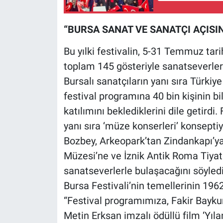
“BURSA SANAT VE SANATÇI AÇISI
Bu yılki festivalin, 5-31 Temmuz tar
toplam 145 gösteriyle sanatseverler
Bursalı sanatçıların yanı sıra Türkiy
festival programına 40 bin kişinin bil
katılımını beklediklerini dile getirdi
yanı sıra ‘müze konserleri’ konsepti
Bozbey, Arkeopark’tan Zindankapı’
Müzesi’ne ve İznik Antik Roma Tiya
sanatseverlerle bulaşacağını söyledi
Bursa Festivali’nin temellerinin 1962
“Festival programımıza, Fakir Bayku
Metin Erksan imzalı ödüllü film ‘Yıla