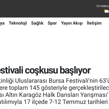
ya
Teknoloji
Sağlık
Spor
Yayın Akışı
İletişim
stivali coşkusu başlıyor
kinliği Uluslararası Bursa Festivali’nin 6
re toplam 145 gösteriyle gerçekleştirilece
ı Altın Karagöz Halk Dansları Yarışması’ 
katılımıyla 17 ilçede 7-12 Temmuz tarihle