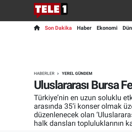
Anında Manşet
Son Dakika
Nöbetçi Eczaneler
Son Dakika
Haber
Ekonomi
Dün
Başka Sohbetler
Haber
Hava Durumu
Belgesel
Ekonomi
Namaz Vakitleri
Bilim turu
Dünya
Trafik Durumu
HABERLER
YEREL GÜNDEM
Uluslararası Bursa Fe
Bilim ve Teknoloji Evreni
Teknoloji
Süper Lig Puan Durumu ve Fikstür
Türkiye’nin en uzun soluklu et
Doğa Konuşuyor
Sağlık
Tüm Manşetler
arasında 35’i konser olmak üze
Dünya
Spor
Son Dakika Haberleri
düzenlenecek olan ‘Uluslararas
halk dansları topluluklarının 
Ege Saati
Yayın Akışı
Haber Arşivi