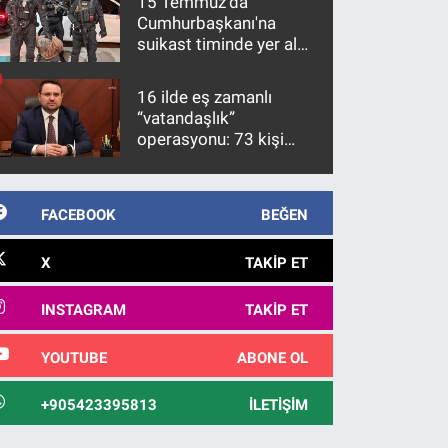
15 Temmuz'da
Cumhurbaşkanı'na
suikast timinde yer alan
firari FETÖ hükümlüsü
10 yıl sonra yakalandı
16 ilde eş zamanlı
“vatandaşlık”
operasyonu: 73 kişi
gözaltına alındı
FACEBOOK
BEĞEN
X
TAKIP ET
INSTAGRAM
TAKIP ET
YOUTUBE
ABONE OL
+905423395813
İLETIŞIM