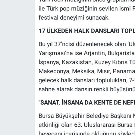
ile Türk pop müziğinin sevilen ismi 
festival deneyimi sunacak.
17 ÜLKEDEN HALK DANSLARI TOP
Bu yıl 37’ncisi düzenlenecek olan ‘U
Yarışması’na ise Arjantin, Bulgarist
İspanya, Kazakistan, Kuzey Kıbrıs T
Makedonya, Meksika, Mısır, Panama,
gelecek halk dansları toplulukları, 
sahne alarak dansın renkli büyüsün
"SANAT, İNSANA DA KENTE DE NEF
Bursa Büyükşehir Belediye Başkanı M
etkinliği olan 63. Uluslararası Burs
heyecanı içerisinde olduğunu söyledi