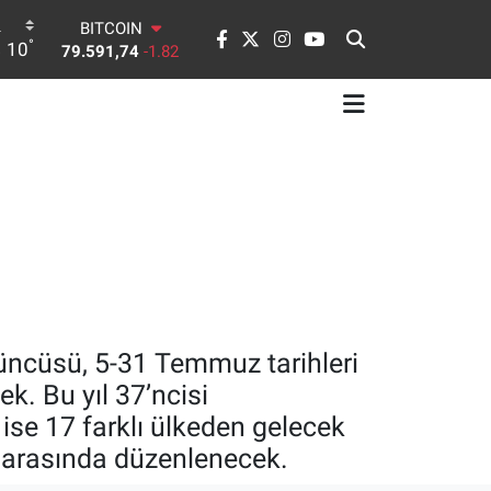
BITCOIN
°
10
79.591,74
-1.82
DOLAR
45,43620
0.02
EURO
53,38690
0.19
STERLİN
61,60380
0.18
G.ALTIN
6862,09000
0.19
BİST100
14.598,00
0
3’üncüsü, 5-31 Temmuz tarihleri
k. Bu yıl 37’ncisi
ise 17 farklı ülkeden gelecek
ri arasında düzenlenecek.