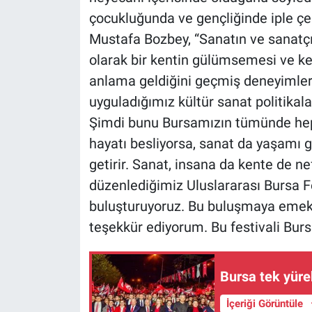
çocukluğunda ve gençliğinde iple çek
Mustafa Bozbey, “Sanatın ve sanatçı
olarak bir kentin gülümsemesi ve ke
anlama geldiğini geçmiş deneyimlerim
uyguladığımız kültür sanat politikalar
Şimdi bunu Bursamızın tümünde hep b
hayatı besliyorsa, sanat da yaşamı gü
getirir. Sanat, insana da kente de ne
düzenlediğimiz Uluslararası Bursa Fe
buluşturuyoruz. Bu buluşmaya emek 
teşekkür ediyorum. Bu festivali Burs
Bursa tek yüre
İçeriği Görüntüle