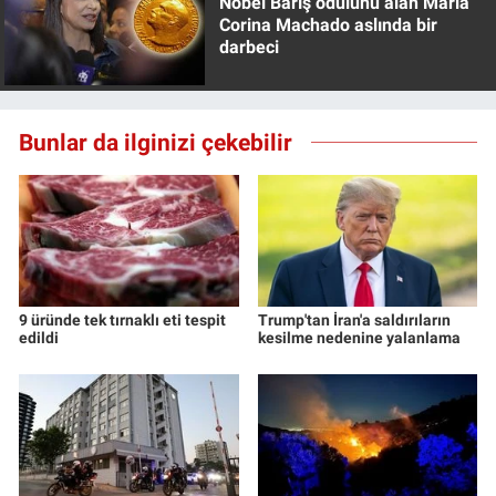
Nobel Barış ödülünü alan Maria
Corina Machado aslında bir
darbeci
Bunlar da ilginizi çekebilir
9 üründe tek tırnaklı eti tespit
Trump'tan İran'a saldırıların
edildi
kesilme nedenine yalanlama