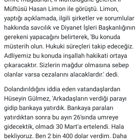
Müftüsü Hasan Limon ile görüştü. Limon,
Gündem Özel
yaptığı açıklamada, ilgili şirketler ve sorumlular
hakkında savcılık ve Diyanet İşleri Başkanlığının
Günün görüntüsü
gerekeni yapacağını belirterek, 'Bu konuda
müsterih olun. Hukuki süreçleri takip edeceğiz.
Haber
Adliyemiz bu konuda inşallah hakikati ortaya
İlan
çıkaracaktır. Sizlerin mağdur olmasına sebep
olanlar varsa cezalarını alacaklardır.' dedi.
Kimdir
Dolandırıldığını iddia eden vatandaşlardan
Koronavirüs
Hüseyin Gülmez, 'Arkadaşların verdiği parayı
gidip bankaya yatırdık. Bankaya paraları
Kültür Sanat
yatırdıktan sonra bu ayın 26'sında umreye
gidecektik, olmadı 30 Mart'a ertelendi. Hala
Ne demişti
bekliyoruz. Ben 2 bin 400 dolar verdim. Daha