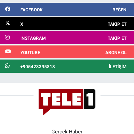
FACEBOOK
BEĞEN
X
TAKIP ET
INSTAGRAM
TAKIP ET
YOUTUBE
ABONE OL
+905423395813
İLETIŞIM
Gerçek Haber