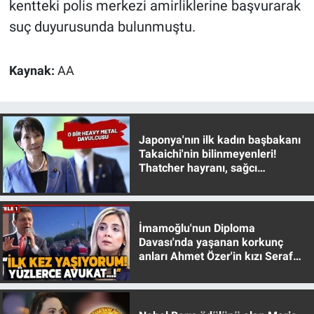
kentteki polis merkezi amirliklerine başvurarak
Yerel Yaşam
suç duyurusunda bulunmuştu.
Canlı Yayın
Kaynak:
AA
Japonya'nın ilk kadın başbakanı
Takaichi'nin bilinmeyenleri!
Thatcher hayranı, sağcı
muhafazakar
İmamoğlu'nun Diploma
Davası'nda yaşanan korkunç
anları Ahmet Özer'in kızı Seraf
Özer anlattı!