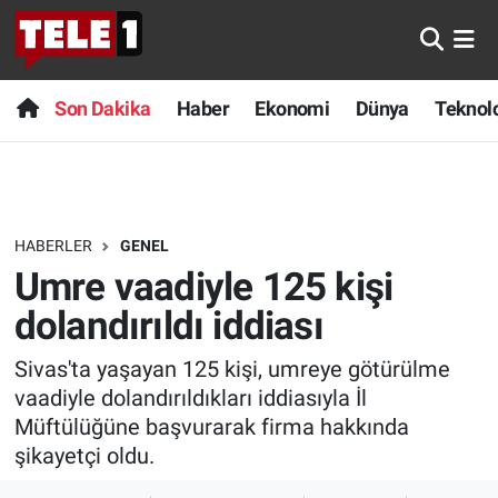
Anında Manşet
Son Dakika
Nöbetçi Eczaneler
Son Dakika
Haber
Ekonomi
Dünya
Teknolo
Başka Sohbetler
Haber
Hava Durumu
Belgesel
Ekonomi
Namaz Vakitleri
HABERLER
GENEL
Bilim turu
Dünya
Trafik Durumu
Umre vaadiyle 125 kişi
Bilim ve Teknoloji Evreni
Teknoloji
Süper Lig Puan Durumu ve Fikstür
dolandırıldı iddiası
Sivas'ta yaşayan 125 kişi, umreye götürülme
Doğa Konuşuyor
Sağlık
Tüm Manşetler
vaadiyle dolandırıldıkları iddiasıyla İl
Dünya
Spor
Son Dakika Haberleri
Müftülüğüne başvurarak firma hakkında
şikayetçi oldu.
Ege Saati
Yayın Akışı
Haber Arşivi