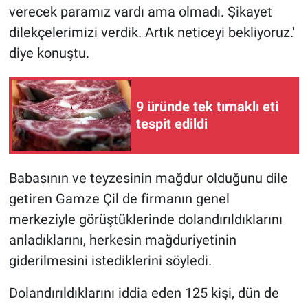
Nedir
verecek paramız vardı ama olmadı. Şikayet
dilekçelerimizi verdik. Artık neticeyi bekliyoruz.'
Popüler
diye konuştu.
Programlar
9 üründe tek tırnaklı eti
Sağlık
tespit edildi
Spor
Babasının ve teyzesinin mağdur olduğunu dile
Teknoloji
getiren Gamze Çil de firmanın genel
Türkiye'nin Geleceği
merkeziyle görüştüklerinde dolandırıldıklarını
anladıklarını, herkesin mağduriyetinin
Türkiye'nin Gündemi
giderilmesini istediklerini söyledi.
Yerel Gündem
Dolandırıldıklarını iddia eden 125 kişi, dün de