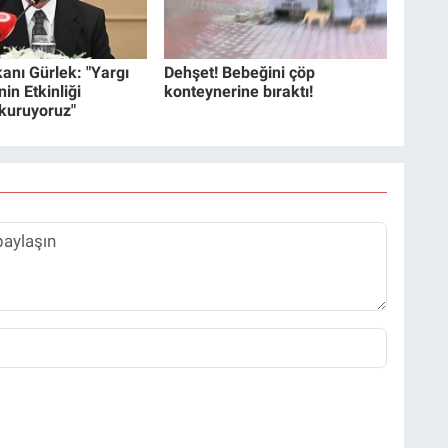
anı Gürlek: "Yargı
Dehşet! Bebeğini çöp
in Etkinliği
konteynerine bıraktı!
 kuruyoruz"