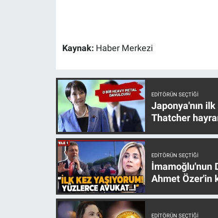
Gündem Özel
Günün görüntüsü
Kaynak:
Haber Merkezi
Haber
EDITÖRÜN SEÇTIĞI
İlan
Japonya'nın ilk
Thatcher hayra
Kimdir
Koronavirüs
EDITÖRÜN SEÇTIĞI
İmamoğlu'nun D
Kültür Sanat
Ahmet Özer'in k
Ne demişti
EDITÖRÜN SEÇTIĞI