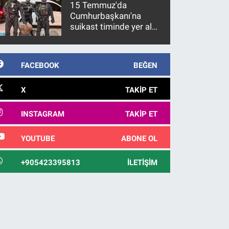
15 Temmuz'da
Cumhurbaşkanı'na
suikast timinde yer alan
firari FETÖ hükümlüsü
10 yıl sonra yakalandı
FACEBOOK
BEĞEN
X
TAKIP ET
INSTAGRAM
TAKIP ET
YOUTUBE
ABONE OL
+905423395813
İLETIŞIM