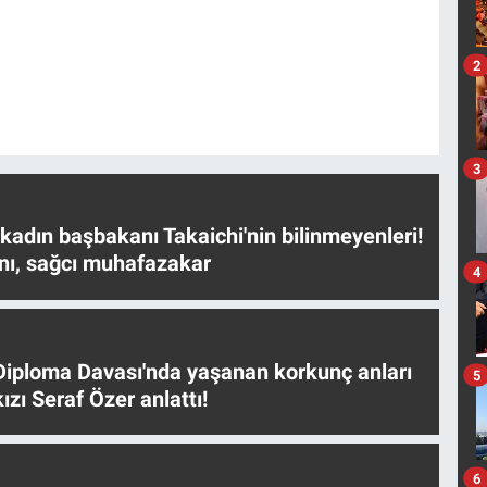
2
3
 kadın başbakanı Takaichi'nin bilinmeyenleri!
nı, sağcı muhafazakar
4
iploma Davası'nda yaşanan korkunç anları
5
ızı Seraf Özer anlattı!
6