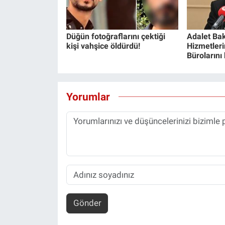
Yerel Yaşam
Canlı Yayın
Düğün fotoğraflarını çektiği
Adalet Bak
kişi vahşice öldürdü!
Hizmetlerin
Bürolarını
Yorumlar
Gönder