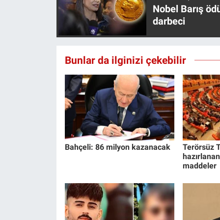
Nedir
Nobel Barış öd
darbeci
Popüler
Programlar
Bunlar da ilginizi çekebilir
Sağlık
Spor
Teknoloji
Bahçeli: 86 milyon kazanacak
Terörsüz T
Türkiye'nin Geleceği
hazırlanan
maddeler
Türkiye'nin Gündemi
Yerel Gündem