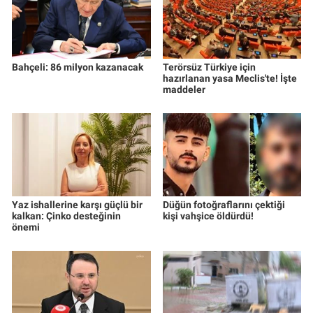
Nedir
Popüler
Bahçeli: 86 milyon kazanacak
Terörsüz Türkiye için
Programlar
hazırlanan yasa Meclis'te! İşte
maddeler
Sağlık
Spor
Teknoloji
Yaz ishallerine karşı güçlü bir
Düğün fotoğraflarını çektiği
kalkan: Çinko desteğinin
kişi vahşice öldürdü!
Türkiye'nin Geleceği
önemi
Türkiye'nin Gündemi
Yerel Gündem