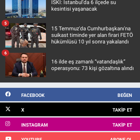
İSKİ: İstanbul'da 6 ilçede su
kesintisi yaşanacak
5
15 Temmuz'da Cumhurbaşkanı'na
suikast timinde yer alan firari FETÖ
hükümlüsü 10 yıl sonra yakalandı
6
16 ilde eş zamanlı “vatandaşlık”
operasyonu: 73 kişi gözaltına alındı
FACEBOOK
BEĞEN
X
TAKIP ET
INSTAGRAM
TAKIP ET
YOUTUBE
ABONE OL