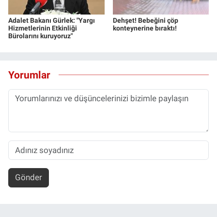
Yerel Yaşam
Adalet Bakanı Gürlek: "Yargı
Dehşet! Bebeğini çöp
Hizmetlerinin Etkinliği
konteynerine bıraktı!
Canlı Yayın
Bürolarını kuruyoruz"
Yorumlar
Gönder