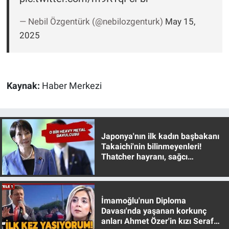
Yerel Yaşam
— Nebil Özgentürk (@nebilozgenturk)
May 15,
Canlı Yayın
2025
Kaynak:
Haber Merkezi
Japonya'nın ilk kadın başbakanı
Takaichi'nin bilinmeyenleri!
Thatcher hayranı, sağcı
muhafazakar
İmamoğlu'nun Diploma
Davası'nda yaşanan korkunç
anları Ahmet Özer'in kızı Seraf