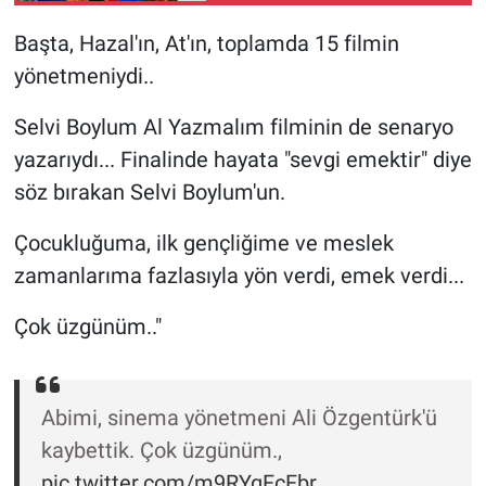
Nedir
Başta, Hazal'ın, At'ın, toplamda 15 filmin
Popüler
yönetmeniydi..
Programlar
Selvi Boylum Al Yazmalım filminin de senaryo
yazarıydı... Finalinde hayata "sevgi emektir" diye
Sağlık
söz bırakan Selvi Boylum'un.
Spor
Çocukluğuma, ilk gençliğime ve meslek
zamanlarıma fazlasıyla yön verdi, emek verdi...
Teknoloji
Çok üzgünüm.."
Türkiye'nin Geleceği
Türkiye'nin Gündemi
Abimi, sinema yönetmeni Ali Özgentürk'ü
kaybettik. Çok üzgünüm.,
Yerel Gündem
pic.twitter.com/m9RYqFcFbr