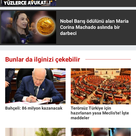
Özer anlattı!
Nobel Barış ödülünü alan Maria
Corina Machado aslında bir
darbeci
Bunlar da ilginizi çekebilir
Bahçeli: 86 milyon kazanacak
Terörsüz Türkiye için
hazırlanan yasa Meclis'te! İşte
maddeler