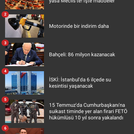
yasa Meclis'te! İşte maddeler
2
Motorinde bir indirim daha
3
Bahçeli: 86 milyon kazanacak
4
İSKİ: İstanbul'da 6 ilçede su
kesintisi yaşanacak
5
15 Temmuz'da Cumhurbaşkanı'na
suikast timinde yer alan firari FETÖ
hükümlüsü 10 yıl sonra yakalandı
6