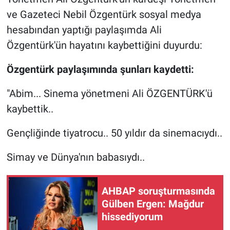
ve Gazeteci Nebil Özgentürk sosyal medya
Gündem Özel
hesabından yaptığı paylaşımda Ali
Özgentürk'ün hayatını kaybettiğini duyurdu:
Günün görüntüsü
Özgentürk paylaşımında şunları kaydetti:
Haber
"Abim... Sinema yönetmeni Ali ÖZGENTÜRK'ü
İlan
kaybettik..
Kimdir
Gençliğinde tiyatrocu.. 50 yıldır da sinemacıydı..
Koronavirüs
Simay ve Dünya'nın babasıydı..
Kültür Sanat
AHBAP soruşturmasında
Gülben Ergen: Mağdur
Ne demişti
hissediyorum