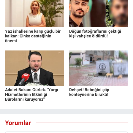
Yaz ishallerine karşı güçlü bir
Düğün fotoğraflarını çektiği
kalkan: Çinko desteğinin
kişi vahşice öldürdü!
önemi
Adalet Bakanı Gürlek: "Yargı
Dehşet! Bebeğini çöp
Hizmetlerinin Etkinliği
konteynerine bıraktı!
Bürolarını kuruyoruz"
Yorumlar