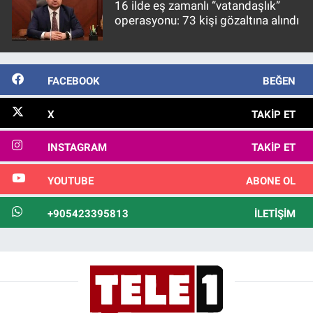
16 ilde eş zamanlı “vatandaşlık”
operasyonu: 73 kişi gözaltına alındı
FACEBOOK
BEĞEN
X
TAKIP ET
INSTAGRAM
TAKIP ET
YOUTUBE
ABONE OL
+905423395813
İLETIŞIM