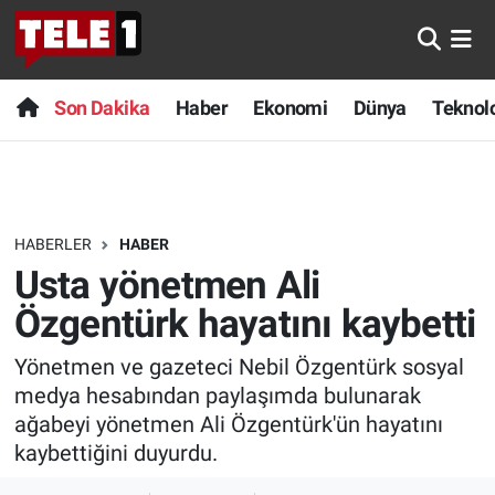
Anında Manşet
Son Dakika
Nöbetçi Eczaneler
Son Dakika
Haber
Ekonomi
Dünya
Teknolo
Başka Sohbetler
Haber
Hava Durumu
Belgesel
Ekonomi
Namaz Vakitleri
HABERLER
HABER
Bilim turu
Dünya
Trafik Durumu
Usta yönetmen Ali
Bilim ve Teknoloji Evreni
Teknoloji
Süper Lig Puan Durumu ve Fikstür
Özgentürk hayatını kaybetti
Yönetmen ve gazeteci Nebil Özgentürk sosyal
Doğa Konuşuyor
Sağlık
Tüm Manşetler
medya hesabından paylaşımda bulunarak
Dünya
Spor
Son Dakika Haberleri
ağabeyi yönetmen Ali Özgentürk'ün hayatını
kaybettiğini duyurdu.
Ege Saati
Yayın Akışı
Haber Arşivi