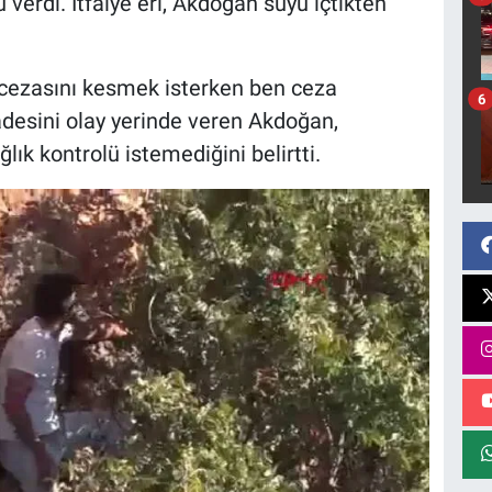
verdi. İtfaiye eri, Akdoğan suyu içtikten
 cezasını kesmek isterken ben ceza
6
fadesini olay yerinde veren Akdoğan,
ık kontrolü istemediğini belirtti.