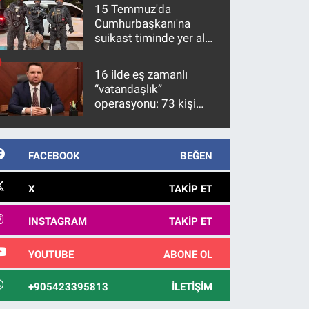
15 Temmuz'da
Cumhurbaşkanı'na
suikast timinde yer alan
firari FETÖ hükümlüsü
10 yıl sonra yakalandı
16 ilde eş zamanlı
“vatandaşlık”
operasyonu: 73 kişi
gözaltına alındı
FACEBOOK
BEĞEN
X
TAKIP ET
INSTAGRAM
TAKIP ET
YOUTUBE
ABONE OL
+905423395813
İLETIŞIM