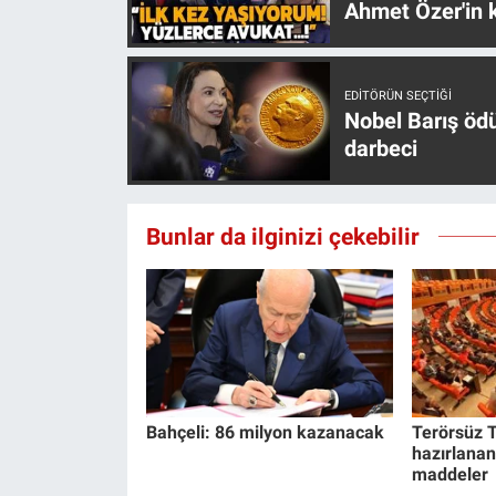
Ahmet Özer'in k
EDITÖRÜN SEÇTIĞI
Nobel Barış öd
darbeci
Bunlar da ilginizi çekebilir
Bahçeli: 86 milyon kazanacak
Terörsüz T
hazırlanan
maddeler