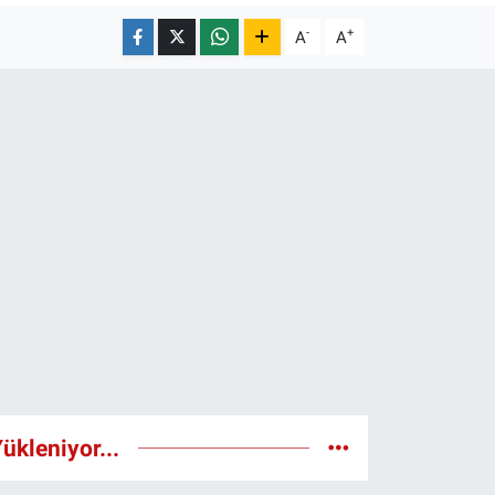
-
+
A
A
ükleniyor...