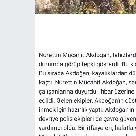
Gündem Özel
Günün görüntüsü
Haber
Nurettin Mücahit Akdoğan, falezlerd
İlan
durumda görüp tepki gösterdi. Bu ki
Bu sırada Akdoğan, kayalıklardan düş
Kimdir
kaçtı. Nurettin Mücahit Akdoğan, ses
çalışanlarına duyurdu. İhbar üzerine 
Koronavirüs
edildi. Gelen ekipler, Akdoğan'ın düş
Kültür Sanat
inmek için hazırlık yaptı. Akdoğan'ın 
devriye polis ekipleri de çevre güven
Ne demişti
yardımcı oldu. Bir itfaiye eri, halatl