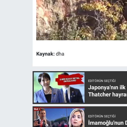
Yerel Yaşam
Canlı Yayın
Kaynak:
dha
EDITÖRÜN SEÇTIĞI
Japonya'nın ilk
Thatcher hayra
EDITÖRÜN SEÇTIĞI
İmamoğlu'nun D