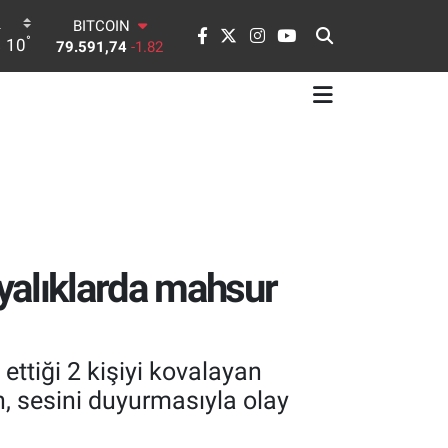
BITCOIN
79.591,74
-1.82
°
10
DOLAR
45,43620
0.02
EURO
53,38690
0.19
STERLİN
61,60380
0.18
G.ALTIN
6862,09000
0.19
BİST100
14.598,00
0
yalıklarda mahsur
ttiği 2 kişiyi kovalayan
, sesini duyurmasıyla olay