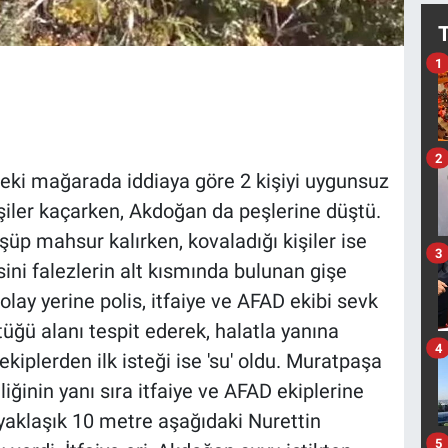
1
2
eki mağarada iddiaya göre 2 kişiyi uygunsuz
şiler kaçarken, Akdoğan da peşlerine düştü.
üp mahsur kalırken, kovaladığı kişiler ise
3
ini falezlerin alt kısmında bulunan gişe
olay yerine polis, itfaiye ve AFAD ekibi sevk
tüğü alanı tespit ederek, halatla yanına
4
ekiplerden ilk isteği ise 'su' oldu. Muratpaşa
liğinin yanı sıra itfaiye ve AFAD ekiplerine
a yaklaşık 10 metre aşağıdaki Nurettin
5