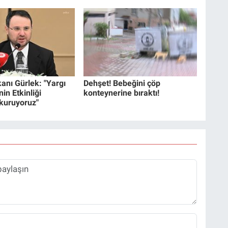
anı Gürlek: "Yargı
Dehşet! Bebeğini çöp
in Etkinliği
konteynerine bıraktı!
 kuruyoruz"