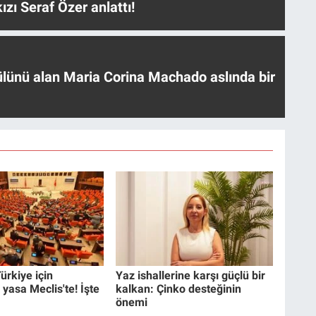
ızı Seraf Özer anlattı!
ülünü alan Maria Corina Machado aslında bir
ürkiye için
Yaz ishallerine karşı güçlü bir
 yasa Meclis'te! İşte
kalkan: Çinko desteğinin
önemi