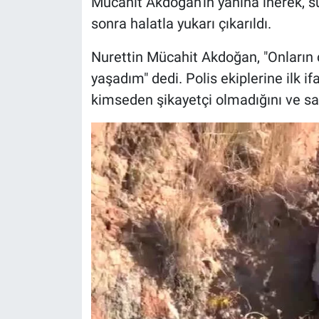
Mücahit Akdoğan'ın yanına inerek, su 
Nedir
sonra halatla yukarı çıkarıldı.
Popüler
Nurettin Mücahit Akdoğan, "Onların
yaşadım" dedi. Polis ekiplerine ilk i
Programlar
kimseden şikayetçi olmadığını ve sağl
Sağlık
Spor
Teknoloji
Türkiye'nin Geleceği
Türkiye'nin Gündemi
Yerel Gündem