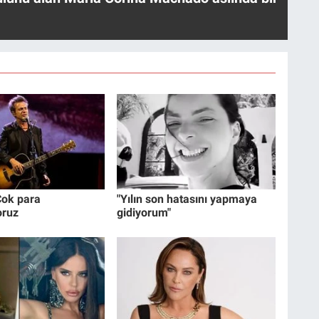
ok para
"Yılın son hatasını yapmaya
oruz
gidiyorum"