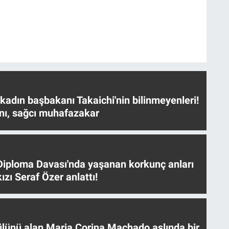
 kadın başbakanı Takaichi'nin bilinmeyenleri!
nı, sağcı muhafazakar
iploma Davası'nda yaşanan korkunç anları
ızı Seraf Özer anlattı!
ülünü alan Maria Corina Machado aslında bir