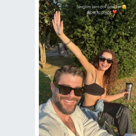
Nedir
Popüler
Programlar
Sağlık
Spor
Teknoloji
Türkiye'nin Geleceği
Türkiye'nin Gündemi
Yerel Gündem