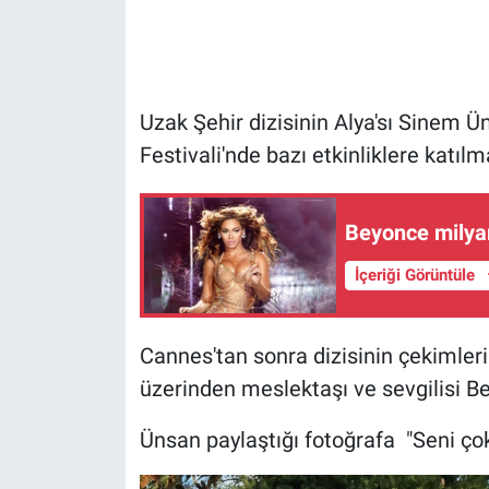
Gündem Özel
Günün görüntüsü
Uzak Şehir dizisinin Alya'sı Sinem 
Festivali'nde bazı etkinliklere katıl
Haber
İlan
Beyonce milya
Kimdir
İçeriği Görüntüle
Koronavirüs
Cannes'tan sonra dizisinin çekimler
Kültür Sanat
üzerinden meslektaşı ve sevgilisi Ber
Ünsan paylaştığı fotoğrafa "Seni ço
Ne demişti