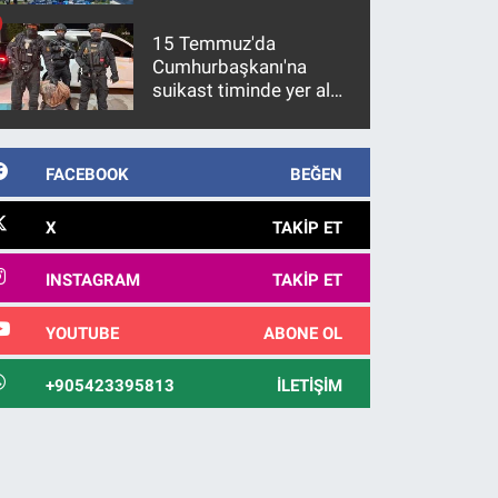
15 Temmuz'da
Cumhurbaşkanı'na
suikast timinde yer alan
firari FETÖ hükümlüsü
10 yıl sonra yakalandı
FACEBOOK
BEĞEN
X
TAKIP ET
INSTAGRAM
TAKIP ET
YOUTUBE
ABONE OL
+905423395813
İLETIŞIM