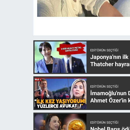
Yerel Yaşam
Canlı Yayın
EDITÖRÜN SEÇTIĞI
Japonya'nın ilk
Thatcher hayra
EDITÖRÜN SEÇTIĞI
İmamoğlu'nun D
Ahmet Özer'in k
EDITÖRÜN SEÇTIĞI
Nobel Barış öd