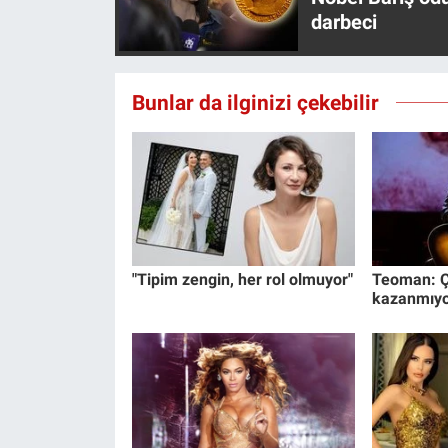
darbeci
Bunlar da ilginizi çekebilir
"Tipim zengin, her rol olmuyor"
Teoman: Ç
kazanmıy