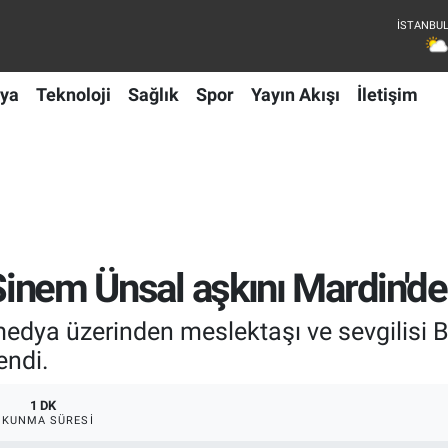
ya
Teknoloji
Sağlık
Spor
Yayın Akışı
İletişim
 Sinem Ünsal aşkını Mardin'de
dya üzerinden meslektaşı ve sevgilisi B
endi.
1 DK
OKUNMA SÜRESI