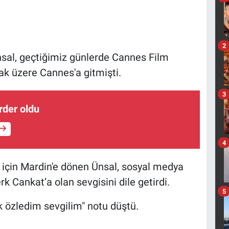
2
Ünsal, geçtiğimiz günlerde Cannes Film
mak üzere Cannes'a gitmişti.
3
rder oldu
4
i için Mardin'e dönen Ünsal, sosyal medya
k Cankat’a olan sevgisini dile getirdi.
5
k özledim sevgilim" notu düştü.