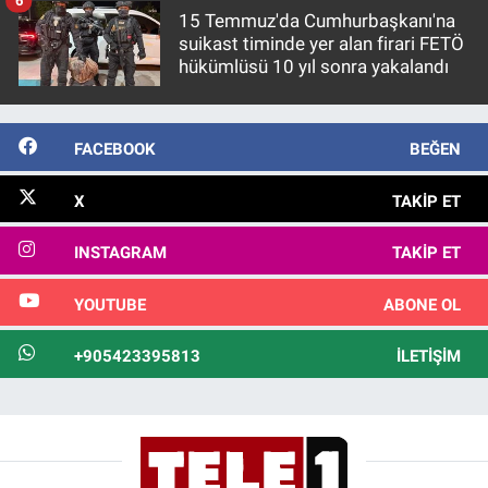
6
15 Temmuz'da Cumhurbaşkanı'na
suikast timinde yer alan firari FETÖ
hükümlüsü 10 yıl sonra yakalandı
FACEBOOK
BEĞEN
X
TAKIP ET
INSTAGRAM
TAKIP ET
YOUTUBE
ABONE OL
+905423395813
İLETIŞIM