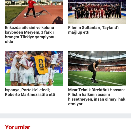
Enkazda ailesini ve kolunu
Filenin Sultanları, Tayland'ı
kaybeden Meryem, 3 farklı
mağlup etti
branşta Türkiye şampiyonu
oldu
İspanya, Portekiz'i eledi;
Mısır Teknik Direktörü Hassan:
Roberto Martinez istifa etti
Filistin halkının acısını
hissetmeyen, insan olmayı hak
etmiyor
Yorumlar