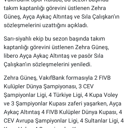
takım kaptanlığı görevini üstlenen Zehra
Gündem Özel
Güneş, Ayça Aykaç Altıntaş ve Sıla Çalışkan’ın
sözleşmelerini uzattığını açıkladı.
Günün görüntüsü
Sarı-siyahlı ekip bu sezon başında takım
Haber
kaptanlığı görevini üstlenen Zehra Güneş,
libero Ayça Aykaç Altıntaş ve pasör Sıla
İlan
Çalışkan’ın sözleşmelerini yeniledi.
Kimdir
Zehra Güneş, VakıfBank formasıyla 2 FIVB
Kulüpler Dünya Şampiyonası, 3 CEV
Koronavirüs
Şampiyonlar Ligi, 4 Türkiye Ligi, 4 Kupa Voley
Kültür Sanat
ve 3 Şampiyonlar Kupası zaferi yaşarken, Ayça
Aykaç Altıntaş 4 FIVB Kulüpler Dünya Kupası, 4
Ne demişti
CEV Avrupa Şampiyonlar Ligi, 4 Sultanlar Ligi, 4