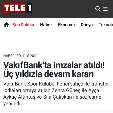
Anında Manşet
Son Dakika
Nöbetçi Eczaneler
Son Dakika
Haber
Ekonomi
Dünya
Teknolo
Başka Sohbetler
Haber
Hava Durumu
Belgesel
Ekonomi
Namaz Vakitleri
HABERLER
SPOR
Bilim turu
Dünya
Trafik Durumu
VakıfBank'ta imzalar atıldı!
Bilim ve Teknoloji Evreni
Teknoloji
Süper Lig Puan Durumu ve Fikstür
Üç yıldızla devam kararı
VakıfBank Spor Kulübü, Fenerbahçe ile transfer
Doğa Konuşuyor
Sağlık
Tüm Manşetler
iddiaları ortaya atılan Zehra Güneş ile Ayça
Dünya
Spor
Son Dakika Haberleri
Aykaç Altıntaş ve Sıla Çalışkan ile sözleşme
yeniledi.
Ege Saati
Yayın Akışı
Haber Arşivi