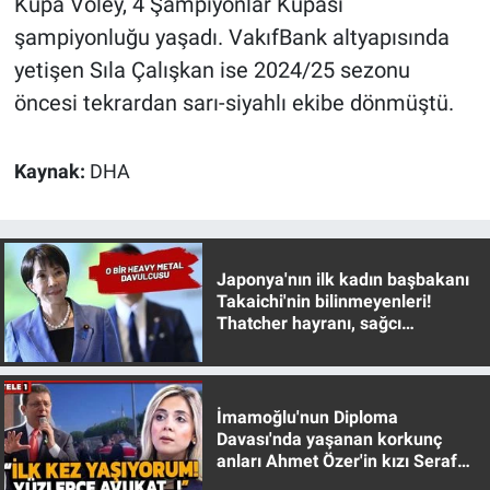
Kupa Voley, 4 Şampiyonlar Kupası
Nedir
şampiyonluğu yaşadı. VakıfBank altyapısında
Popüler
yetişen Sıla Çalışkan ise 2024/25 sezonu
öncesi tekrardan sarı-siyahlı ekibe dönmüştü.
Programlar
Kaynak:
DHA
Sağlık
Spor
Japonya'nın ilk kadın başbakanı
Teknoloji
Takaichi'nin bilinmeyenleri!
Thatcher hayranı, sağcı
Türkiye'nin Geleceği
muhafazakar
Türkiye'nin Gündemi
İmamoğlu'nun Diploma
Davası'nda yaşanan korkunç
Yerel Gündem
anları Ahmet Özer'in kızı Seraf
Özer anlattı!