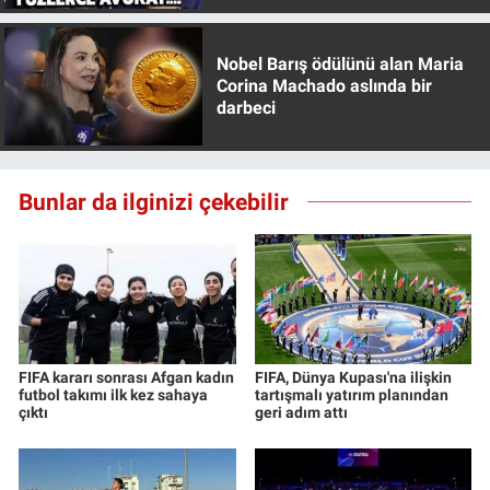
Yerel Yaşam
Nobel Barış ödülünü alan Maria
Canlı Yayın
Corina Machado aslında bir
darbeci
Bunlar da ilginizi çekebilir
FIFA kararı sonrası Afgan kadın
FIFA, Dünya Kupası'na ilişkin
futbol takımı ilk kez sahaya
tartışmalı yatırım planından
çıktı
geri adım attı