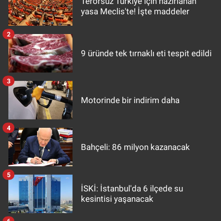
Terörsüz Türkiye için hazırlanan
yasa Meclis'te! İşte maddeler
2
9 üründe tek tırnaklı eti tespit edildi
3
Motorinde bir indirim daha
4
Bahçeli: 86 milyon kazanacak
5
İSKİ: İstanbul'da 6 ilçede su
kesintisi yaşanacak