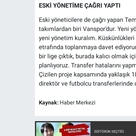
Nedir
ESKİ YÖNETİME ÇAĞRI YAPTI
Popüler
Eski yöneticilere de çağrı yapan Tem
takımlardan biri Vanspor'dur. Yeni 
Programlar
yeni yönetim kuralım. Küskünlükleri
etrafında toplanmaya davet ediyoru
Sağlık
bir lige çıktık, burada kalıcı olmak i
Spor
planlıyoruz. Transfer hatalarını yap
Çizilen proje kapsamında yaklaşık 1
Teknoloji
direktör ve futbolcu transferlerinde 
Türkiye'nin Geleceği
Kaynak:
Haber Merkezi
Türkiye'nin Gündemi
Yerel Gündem
EDITÖRÜN SEÇTIĞI