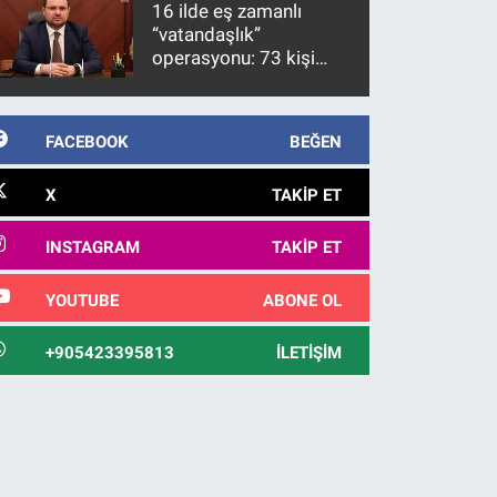
16 ilde eş zamanlı
“vatandaşlık”
operasyonu: 73 kişi
gözaltına alındı
FACEBOOK
BEĞEN
X
TAKIP ET
INSTAGRAM
TAKIP ET
YOUTUBE
ABONE OL
+905423395813
İLETIŞIM