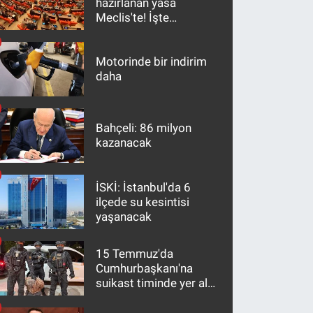
hazırlanan yasa
Meclis'te! İşte
maddeler
Motorinde bir indirim
daha
Bahçeli: 86 milyon
kazanacak
İSKİ: İstanbul'da 6
ilçede su kesintisi
yaşanacak
15 Temmuz'da
Cumhurbaşkanı'na
suikast timinde yer alan
firari FETÖ hükümlüsü
10 yıl sonra yakalandı