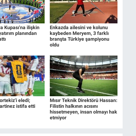
a Kupası'na ilişkin
Enkazda ailesini ve kolunu
 yatırım planından
kaybeden Meryem, 3 farklı
ttı
branşta Türkiye şampiyonu
oldu
rtekiz'i eledi;
Mısır Teknik Direktörü Hassan:
tinez istifa etti
Filistin halkının acısını
hissetmeyen, insan olmayı hak
etmiyor