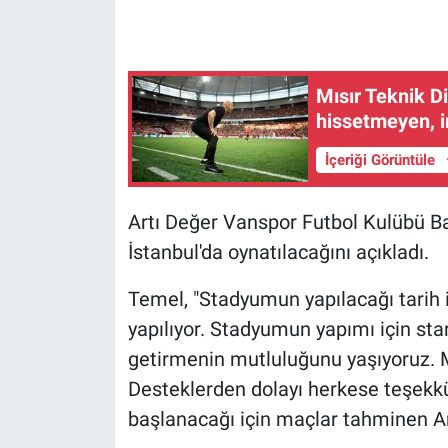
Gündem Özel
Mısır Teknik Di
Günün görüntüsü
hissetmeyen, i
Haber
İçeriği Görüntüle
İlan
Artı Değer Vanspor Futbol Kulübü B
İstanbul'da oynatılacağını açıkladı.
Kimdir
Temel, "Stadyumun yapılacağı tarih i
Koronavirüs
yapılıyor. Stadyumun yapımı için star
Kültür Sanat
getirmenin mutluluğunu yaşıyoruz. M
Desteklerden dolayı herkese teşekkü
Ne demişti
başlanacağı için maçlar tahminen Ank