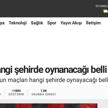
ya
Teknoloji
Sağlık
Spor
Yayın Akışı
İletişim
ngi şehirde oynanacağı belli
un maçları hangi şehirde oynayacağı bell
11BIN
1 DK
M
GÖSTERIM
OKUNMA SÜRESI