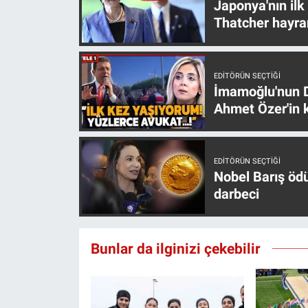
Japonya'nın ilk
Yerel Yaşam
Thatcher hayra
Canlı Yayın
EDITÖRÜN SEÇTIĞI
İmamoğlu'nun D
Ahmet Özer'in k
EDITÖRÜN SEÇTIĞI
Nobel Barış öd
darbeci
Bunlar da ilginizi çekebilir