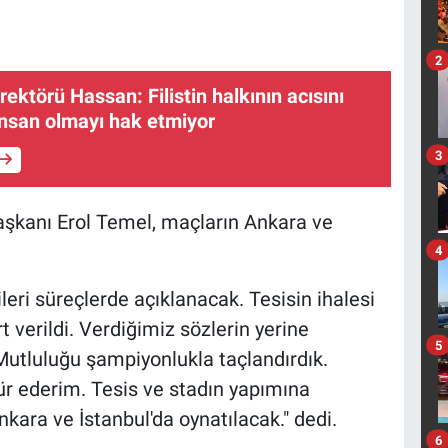
2
rektörü Hassan: Filistin halkının acısını
nsan olmayı hak etmiyor
3
aşkanı Erol Temel, maçların Ankara ve
4
leri süreçlerde açıklanacak. Tesisin ihalesi
t verildi. Verdiğimiz sözlerin yerine
5
utluluğu şampiyonlukla taçlandırdık.
r ederim. Tesis ve stadın yapımına
ara ve İstanbul'da oynatılacak." dedi.
6