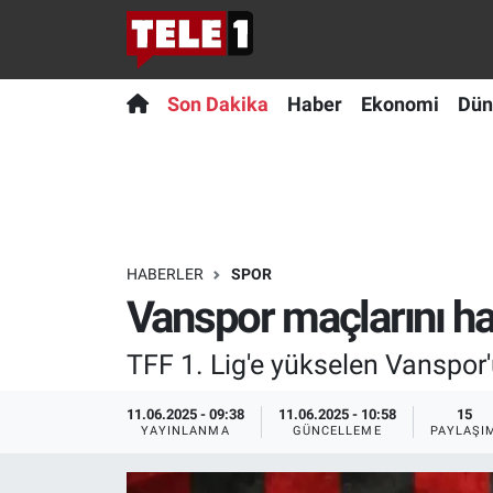
Anında Manşet
Son Dakika
Nöbetçi Eczaneler
Son Dakika
Haber
Ekonomi
Dün
Başka Sohbetler
Haber
Hava Durumu
Belgesel
Ekonomi
Namaz Vakitleri
Bilim turu
Dünya
Trafik Durumu
HABERLER
SPOR
Vanspor maçlarını ha
Bilim ve Teknoloji Evreni
Teknoloji
Süper Lig Puan Durumu ve Fikstür
TFF 1. Lig'e yükselen Vanspor'
Doğa Konuşuyor
Sağlık
Tüm Manşetler
11.06.2025 - 09:38
11.06.2025 - 10:58
15
Dünya
Spor
Son Dakika Haberleri
YAYINLANMA
GÜNCELLEME
PAYLAŞI
Ege Saati
Yayın Akışı
Haber Arşivi