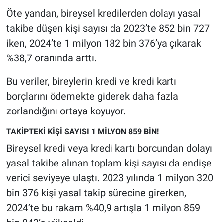
Nedir
Öte yandan, bireysel kredilerden dolayı yasal
takibe düşen kişi sayısı da 2023’te 852 bin 727
Popüler
iken, 2024’te 1 milyon 182 bin 376’ya çıkarak
Programlar
%38,7 oranında arttı.
Sağlık
Bu veriler, bireylerin kredi ve kredi kartı
borçlarını ödemekte giderek daha fazla
Spor
zorlandığını ortaya koyuyor.
Teknoloji
TAKİPTEKİ KİŞİ SAYISI 1 MİLYON 859 BİN!
Bireysel kredi veya kredi kartı borcundan dolayı
Türkiye'nin Geleceği
yasal takibe alınan toplam kişi sayısı da endişe
verici seviyeye ulaştı. 2023 yılında 1 milyon 320
Türkiye'nin Gündemi
bin 376 kişi yasal takip sürecine girerken,
Yerel Gündem
2024’te bu rakam %40,9 artışla 1 milyon 859