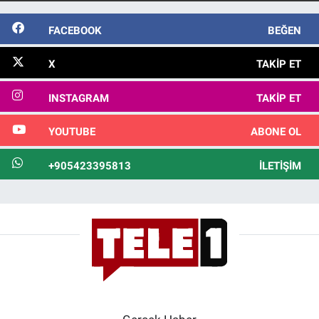
FACEBOOK
BEĞEN
X
TAKIP ET
INSTAGRAM
TAKIP ET
YOUTUBE
ABONE OL
+905423395813
İLETIŞIM