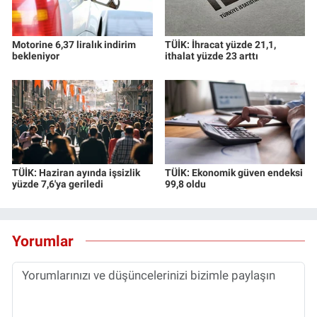
Motorine 6,37 liralık indirim
TÜİK: İhracat yüzde 21,1,
bekleniyor
ithalat yüzde 23 arttı
TÜİK: Haziran ayında işsizlik
TÜİK: Ekonomik güven endeksi
yüzde 7,6'ya geriledi
99,8 oldu
Yorumlar