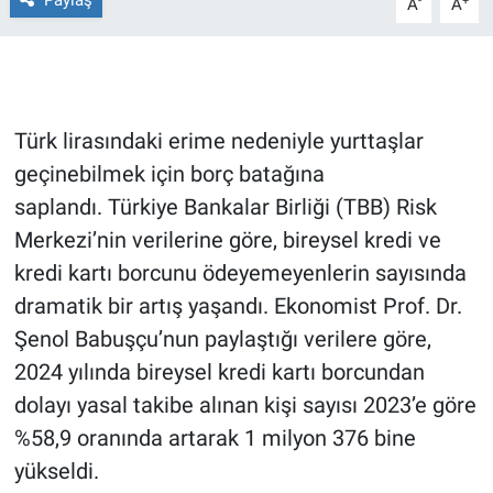
Paylaş
-
+
A
A
Gündem Özel
Günün görüntüsü
Türk lirasındaki erime nedeniyle yurttaşlar
Haber
geçinebilmek için borç batağına
saplandı. Türkiye Bankalar Birliği (TBB) Risk
İlan
Merkezi’nin verilerine göre, bireysel kredi ve
kredi kartı borcunu ödeyemeyenlerin sayısında
Kimdir
dramatik bir artış yaşandı. Ekonomist Prof. Dr.
Koronavirüs
Şenol Babuşçu’nun paylaştığı verilere göre,
2024 yılında bireysel kredi kartı borcundan
Kültür Sanat
dolayı yasal takibe alınan kişi sayısı 2023’e göre
%58,9 oranında artarak 1 milyon 376 bine
Ne demişti
yükseldi.