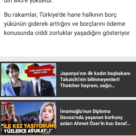
bin 843’e yükseldi.
Yerel Yaşam
Bu rakamlar, Türkiye’de hane halkının borç
Canlı Yayın
yükünün giderek arttığını ve borçlarını ödeme
konusunda ciddi zorluklar yaşadığını gösteriyor.
Japonya'nın ilk kadın başbakanı
Takaichi'nin bilinmeyenleri!
Thatcher hayranı, sağcı
muhafazakar
İmamoğlu'nun Diploma
Davası'nda yaşanan korkunç
anları Ahmet Özer'in kızı Seraf
Özer anlattı!