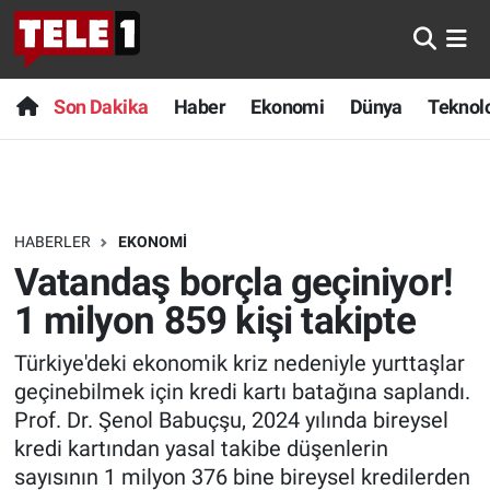
Anında Manşet
Son Dakika
Nöbetçi Eczaneler
Son Dakika
Haber
Ekonomi
Dünya
Teknolo
Başka Sohbetler
Haber
Hava Durumu
Belgesel
Ekonomi
Namaz Vakitleri
HABERLER
EKONOMI
Bilim turu
Dünya
Trafik Durumu
Vatandaş borçla geçiniyor!
Bilim ve Teknoloji Evreni
Teknoloji
Süper Lig Puan Durumu ve Fikstür
1 milyon 859 kişi takipte
Türkiye'deki ekonomik kriz nedeniyle yurttaşlar
Doğa Konuşuyor
Sağlık
Tüm Manşetler
geçinebilmek için kredi kartı batağına saplandı.
Dünya
Spor
Son Dakika Haberleri
Prof. Dr. Şenol Babuçşu, 2024 yılında bireysel
kredi kartından yasal takibe düşenlerin
Ege Saati
Yayın Akışı
Haber Arşivi
sayısının 1 milyon 376 bine bireysel kredilerden