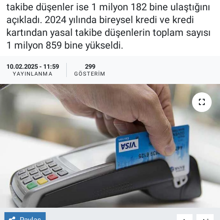
takibe düşenler ise 1 milyon 182 bine ulaştığını
Ege'den Esintiler
İletişim
açıkladı. 2024 yılında bireysel kredi ve kredi
kartından yasal takibe düşenlerin toplam sayısı
Eğitim
1 milyon 859 bine yükseldi.
Eğlence
10.02.2025 - 11:59
299
YAYINLANMA
GÖSTERIM
Ekonomi
Forum
Gerçeğin İzinde
Gün Başlıyor
Gün Bitiyor
Gün Ortası