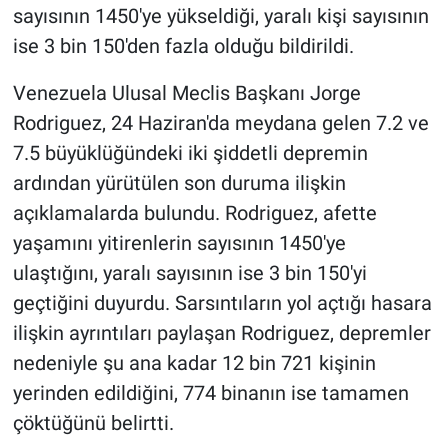
sayısının 1450'ye yükseldiği, yaralı kişi sayısının
ise 3 bin 150'den fazla olduğu bildirildi.
Gündem Özel
Venezuela Ulusal Meclis Başkanı Jorge
Günün görüntüsü
Rodriguez, 24 Haziran'da meydana gelen 7.2 ve
Haber
7.5 büyüklüğündeki iki şiddetli depremin
ardından yürütülen son duruma ilişkin
İlan
açıklamalarda bulundu. Rodriguez, afette
yaşamını yitirenlerin sayısının 1450'ye
Kimdir
ulaştığını, yaralı sayısının ise 3 bin 150'yi
geçtiğini duyurdu. Sarsıntıların yol açtığı hasara
Koronavirüs
ilişkin ayrıntıları paylaşan Rodriguez, depremler
Kültür Sanat
nedeniyle şu ana kadar 12 bin 721 kişinin
yerinden edildiğini, 774 binanın ise tamamen
Ne demişti
çöktüğünü belirtti.