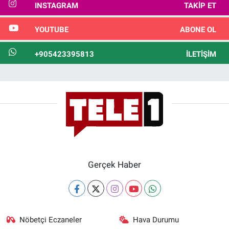
INSTAGRAM
TAKIP ET
YOUTUBE
ABONE OL
+905423395813
İLETIŞIM
Gerçek Haber
Nöbetçi Eczaneler
Hava Durumu