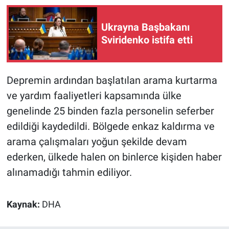
Nedir
Ukrayna Başbakanı
Popüler
Sviridenko istifa etti
Programlar
Depremin ardından başlatılan arama kurtarma
Sağlık
ve yardım faaliyetleri kapsamında ülke
Spor
genelinde 25 binden fazla personelin seferber
edildiği kaydedildi. Bölgede enkaz kaldırma ve
Teknoloji
arama çalışmaları yoğun şekilde devam
ederken, ülkede halen on binlerce kişiden haber
Türkiye'nin Geleceği
alınamadığı tahmin ediliyor.
Türkiye'nin Gündemi
Kaynak:
DHA
Yerel Gündem