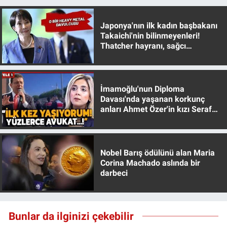
Yerel Yaşam
Japonya'nın ilk kadın başbakanı
Canlı Yayın
Takaichi'nin bilinmeyenleri!
Thatcher hayranı, sağcı
muhafazakar
İmamoğlu'nun Diploma
Davası'nda yaşanan korkunç
anları Ahmet Özer'in kızı Seraf
Özer anlattı!
Nobel Barış ödülünü alan Maria
Corina Machado aslında bir
darbeci
Bunlar da ilginizi çekebilir