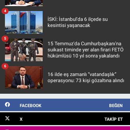
4
İSKİ: İstanbul'da 6 ilçede su
kesintisi yaşanacak
5
15 Temmuz'da Cumhurbaşkanı'na
suikast timinde yer alan firari FETÖ
hükümlüsü 10 yıl sonra yakalandı
6
16 ilde eş zamanlı “vatandaşlık”
operasyonu: 73 kişi gözaltına alındı
FACEBOOK
BEĞEN
X
TAKIP ET