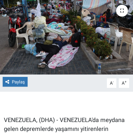
Ege'den Esintiler
İletişim
Eğitim
Eğlence
Ekonomi
Forum
Paylaş
-
+
A
A
Gerçeğin İzinde
Gün Başlıyor
Gün Bitiyor
VENEZUELA, (DHA) - VENEZUELA'da meydana
gelen depremlerde yaşamını yitirenlerin
Gün Ortası