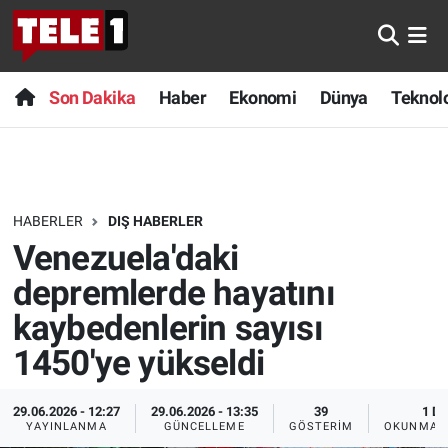
Anında Manşet
Son Dakika
Nöbetçi Eczaneler
Son Dakika
Haber
Ekonomi
Dünya
Teknolo
Başka Sohbetler
Haber
Hava Durumu
Belgesel
Ekonomi
Namaz Vakitleri
HABERLER
DIŞ HABERLER
Bilim turu
Dünya
Trafik Durumu
Venezuela'daki
Bilim ve Teknoloji Evreni
Teknoloji
Süper Lig Puan Durumu ve Fikstür
depremlerde hayatını
kaybedenlerin sayısı
Doğa Konuşuyor
Sağlık
Tüm Manşetler
1450'ye yükseldi
Dünya
Spor
Son Dakika Haberleri
29.06.2026 - 12:27
29.06.2026 - 13:35
39
1 DK
YAYINLANMA
GÜNCELLEME
GÖSTERIM
OKUNMA S
Ege Saati
Yayın Akışı
Haber Arşivi