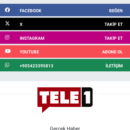
FACEBOOK
BEĞEN
X
TAKIP ET
INSTAGRAM
TAKIP ET
YOUTUBE
ABONE OL
+905423395813
İLETIŞIM
Gerçek Haber