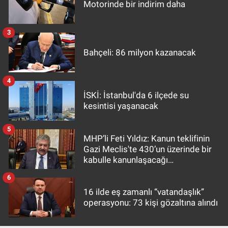
Motorinde bir indirim daha
3
Bahçeli: 86 milyon kazanacak
4
İSKİ: İstanbul'da 6 ilçede su
kesintisi yaşanacak
5
MHP’li Feti Yıldız: Kanun teklifinin
Gazi Meclis'te 430’un üzerinde bir
kabulle kanunlaşacağı
görülmektedir
6
16 ilde eş zamanlı “vatandaşlık”
operasyonu: 73 kişi gözaltına alındı