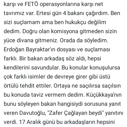
Nedir
karşı ve FETÖ operasyonlarına karşı net
tavrımız var. Ertesi gün 4 bakanı çağırdım. Ben
Popüler
sizi suçlamam ama ben hukukçu değilim
dedim. Doğru olan komisyona gitmeden sizin
Programlar
yüce divana gitmeniz. Orada da söyledim.
Sağlık
Erdoğan Bayraktar'ın dosyası ve suçlaması
farklı. Bir bakan arkadaş söz aldı, hepsi
Spor
kendilerini savundular. Bu konular konuşulursa
Teknoloji
çok farklı isimler de devreye girer gibi üstü
örtülü tehdit ettiler. Ortaya ne saçılırsa saçılsın
Türkiye'nin Geleceği
bu konuda taviz vermem dedim. Küçükkaya'nın
Türkiye'nin Gündemi
bunu söyleyen bakan hangisiydi sorusuna yanıt
veren Davutoğlu, "Zafer Çağlayan beydi" yanıtını
Yerel Gündem
verdi. 17 Aralık günü bu arkadaşların hepsini