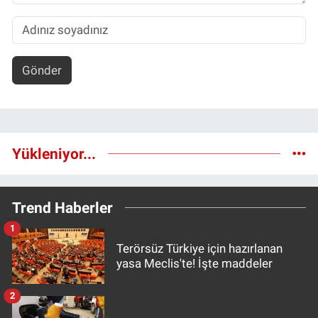
Gönder
Yükleniyor...
Trend Haberler
1
Terörsüz Türkiye için hazırlanan
yasa Meclis'te! İşte maddeler
2