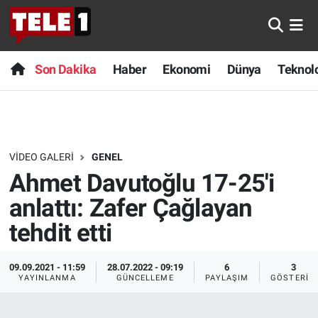
Anında Manşet
Son Dakika
Nöbetçi Eczaneler
Son Dakika
Haber
Ekonomi
Dünya
Teknolo
Başka Sohbetler
Haber
Hava Durumu
Belgesel
Ekonomi
Namaz Vakitleri
VIDEO GALERI
GENEL
Bilim turu
Dünya
Trafik Durumu
Ahmet Davutoğlu 17-25'i
Bilim ve Teknoloji Evreni
Teknoloji
Süper Lig Puan Durumu ve Fikstür
anlattı: Zafer Çağlayan
tehdit etti
Doğa Konuşuyor
Sağlık
Tüm Manşetler
09.09.2021 - 11:59
28.07.2022 - 09:19
6
3
Dünya
Spor
Son Dakika Haberleri
YAYINLANMA
GÜNCELLEME
PAYLAŞIM
GÖSTERIM
Ege Saati
Yayın Akışı
Haber Arşivi