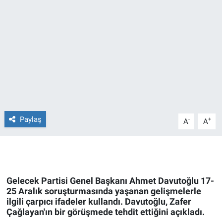
Ege'den Esintiler
İletişim
Eğitim
Eğlence
Ekonomi
Forum
Paylaş
-
+
A
A
Gerçeğin İzinde
Gün Başlıyor
Gelecek Partisi Genel Başkanı Ahmet Davutoğlu 17-
25 Aralık soruşturmasında yaşanan gelişmelerle
Gün Bitiyor
ilgili çarpıcı ifadeler kullandı. Davutoğlu, Zafer
Çağlayan'ın bir görüşmede tehdit ettiğini açıkladı.
Gün Ortası