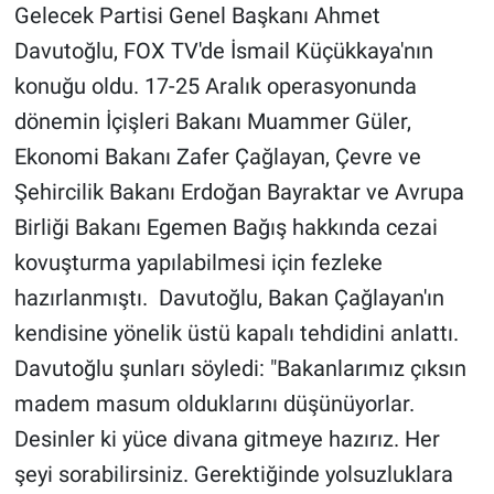
Gelecek Partisi Genel Başkanı Ahmet
Davutoğlu, FOX TV'de İsmail Küçükkaya'nın
Gündem Özel
konuğu oldu. 17-25 Aralık operasyonunda
Günün görüntüsü
dönemin İçişleri Bakanı Muammer Güler,
Ekonomi Bakanı Zafer Çağlayan, Çevre ve
Haber
Şehircilik Bakanı Erdoğan Bayraktar ve Avrupa
İlan
Birliği Bakanı Egemen Bağış hakkında cezai
kovuşturma yapılabilmesi için fezleke
Kimdir
hazırlanmıştı. Davutoğlu, Bakan Çağlayan'ın
kendisine yönelik üstü kapalı tehdidini anlattı.
Koronavirüs
Davutoğlu şunları söyledi: "Bakanlarımız çıksın
Kültür Sanat
madem masum olduklarını düşünüyorlar.
Desinler ki yüce divana gitmeye hazırız. Her
Ne demişti
şeyi sorabilirsiniz. Gerektiğinde yolsuzluklara