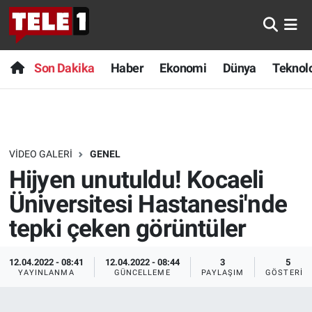
Anında Manşet
Son Dakika
Nöbetçi Eczaneler
Son Dakika
Haber
Ekonomi
Dünya
Teknolo
Başka Sohbetler
Haber
Hava Durumu
Belgesel
Ekonomi
Namaz Vakitleri
VIDEO GALERI
GENEL
Bilim turu
Dünya
Trafik Durumu
Hijyen unutuldu! Kocaeli
Bilim ve Teknoloji Evreni
Teknoloji
Süper Lig Puan Durumu ve Fikstür
Üniversitesi Hastanesi'nde
tepki çeken görüntüler
Doğa Konuşuyor
Sağlık
Tüm Manşetler
12.04.2022 - 08:41
12.04.2022 - 08:44
3
5
Dünya
Spor
Son Dakika Haberleri
YAYINLANMA
GÜNCELLEME
PAYLAŞIM
GÖSTERIM
Ege Saati
Yayın Akışı
Haber Arşivi