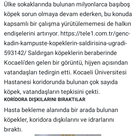
Ülke sokaklarında bulunan milyonlarca başıboş
köpek sorun olmaya devam ederken, bu konuda
Gündem Özel
kapsamlı bir çalışma yürütülememesi de halkın
Günün görüntüsü
endişelerini artırıyor. https://tele1.com.tr/genc-
kadin-kampuste-kopeklerin-saldirisina-ugradi-
Haber
593142/ Saldırgan köpeklerin beraberinde
İlan
Kocaeli'den gelen bir görüntü, hijyen açısından
vatandaşları tedirgin etti. Kocaeli Üniversitesi
Kimdir
Hastanesi koridorunda bulunan çok sayıda
köpek, vatandaşların tepkisini çekti.
Koronavirüs
KORİDORA DIŞKILARINI BIRAKTILAR
Kültür Sanat
Hasta bekleme alanında bir arada bulunan
köpekler, koridora dışkılarını ve idrarlarını
Ne demişti
bıraktı.