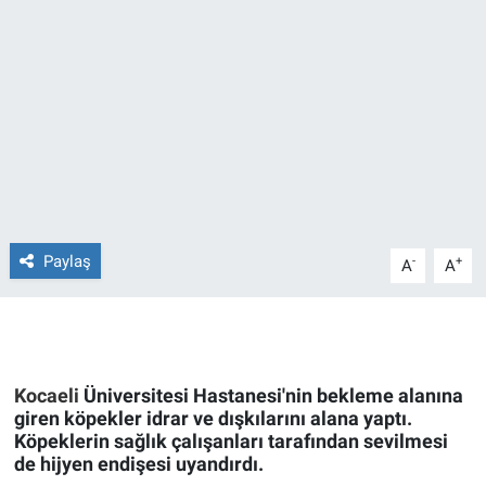
Ege'den Esintiler
İletişim
Eğitim
Eğlence
Ekonomi
Forum
Paylaş
-
+
A
A
Gerçeğin İzinde
Gün Başlıyor
Kocaeli
Üniversitesi Hastanesi'nin bekleme alanına
giren köpekler idrar ve dışkılarını alana yaptı.
Gün Bitiyor
Köpeklerin sağlık çalışanları tarafından sevilmesi
de hijyen endişesi uyandırdı.
Gün Ortası