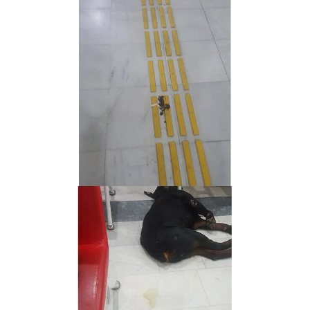
Nedir
Popüler
Programlar
Sağlık
Spor
Teknoloji
Türkiye'nin Geleceği
Türkiye'nin Gündemi
Yerel Gündem