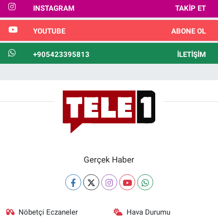
INSTAGRAM
TAKIP ET
YOUTUBE
ABONE OL
+905423395813
İLETIŞIM
Gerçek Haber
Nöbetçi Eczaneler
Hava Durumu