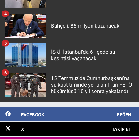
4
Bahçeli: 86 milyon kazanacak
5
İSKİ: İstanbul'da 6 ilçede su
kesintisi yaşanacak
6
15 Temmuz'da Cumhurbaşkanı'na
suikast timinde yer alan firari FETÖ
hükümlüsü 10 yıl sonra yakalandı
FACEBOOK
BEĞEN
X
TAKIP ET