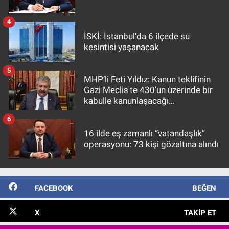
4
İSKİ: İstanbul'da 6 ilçede su
kesintisi yaşanacak
5
MHP’li Feti Yıldız: Kanun teklifinin
Gazi Meclis'te 430’un üzerinde bir
kabulle kanunlaşacağı
görülmektedir
6
16 ilde eş zamanlı “vatandaşlık”
operasyonu: 73 kişi gözaltına alındı
FACEBOOK
BEĞEN
X
TAKIP ET