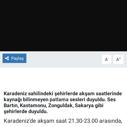
Ege'den Esintiler
İletişim
Eğitim
Eğlence
Ekonomi
Paylaş
-
+
A
A
Forum
Gerçeğin İzinde
Karadeniz sahilindeki şehirlerde akşam saatlerinde
Gün Başlıyor
kaynağı bilinmeyen
patlama
sesleri duyuldu. Ses
Bartın, Kastamonu, Zonguldak, Sakarya gibi
şehirlerde duyuldu.
Gün Bitiyor
Karadeniz'de akşam saat 21.30-23.00 arasında,
Gün Ortası