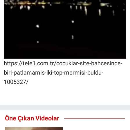
Nedir
Popüler
Programlar
Sağlık
Spor
https://tele1.com.tr/cocuklar-site-bahcesinde-
biri-patlamamis-iki-top-mermisi-buldu-
Teknoloji
1005327/
Türkiye'nin Geleceği
Türkiye'nin Gündemi
Öne Çıkan Videolar
Yerel Gündem