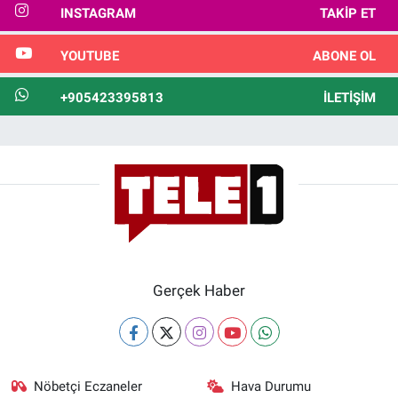
INSTAGRAM
TAKIP ET
YOUTUBE
ABONE OL
+905423395813
İLETIŞIM
Gerçek Haber
Nöbetçi Eczaneler
Hava Durumu