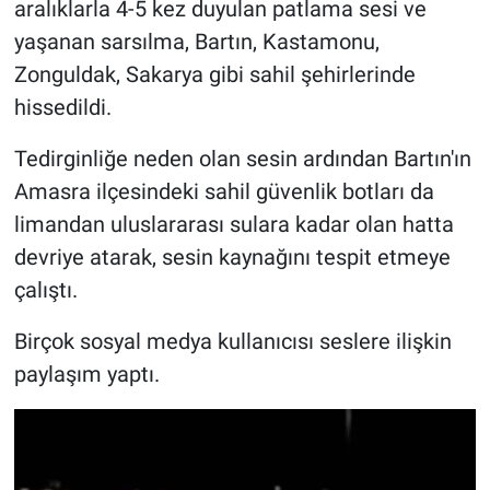
aralıklarla 4-5 kez duyulan patlama sesi ve
yaşanan sarsılma, Bartın, Kastamonu,
Gündem Özel
Zonguldak, Sakarya gibi sahil şehirlerinde
hissedildi.
Günün görüntüsü
Tedirginliğe neden olan sesin ardından Bartın'ın
Haber
Amasra ilçesindeki sahil güvenlik botları da
İlan
limandan uluslararası sulara kadar olan hatta
devriye atarak, sesin kaynağını tespit etmeye
Kimdir
çalıştı.
Koronavirüs
Birçok sosyal medya kullanıcısı seslere ilişkin
paylaşım yaptı.
Kültür Sanat
Ne demişti