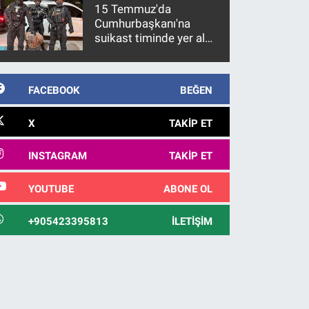
15 Temmuz'da
Cumhurbaşkanı'na
suikast timinde yer alan
firari FETÖ hükümlüsü
10 yıl sonra yakalandı
FACEBOOK
BEĞEN
X
TAKIP ET
INSTAGRAM
TAKIP ET
YOUTUBE
ABONE OL
+905423395813
İLETIŞIM