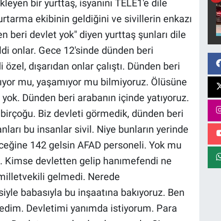
leyen bir yurttaş, isyanını TELE1'e dile
rtarma ekibinin geldiğini ve sivillerin enkazı
n beri devlet yok" diyen yurttaş şunları dile
ildi onlar. Gece 12'sinde dünden beri
i özel, dışarıdan onlar çalıştı. Dünden beri
aşıyor mu, yaşamıyor mu bilmiyoruz. Ölüsüne
 yok. Dünden beri arabanın içinde yatıyoruz.
irçoğu. Biz devleti görmedik, dünden beri
nları bu insanlar sivil. Niye bunların yerinde
eceğine 142 gelsin AFAD personeli. Yok mu
k. Kimse devletten gelip hanımefendi ne
milletvekili gelmedi. Nerede
iyle babasıyla bu inşaatına bakıyoruz. Ben
edim. Devletimi yanımda istiyorum. Para