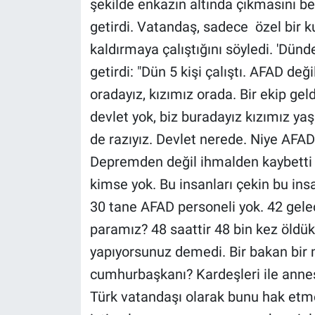
şekilde enkazın altında çıkmasını bek
Nedir
getirdi. Vatandaş, sadece özel bir ku
Popüler
kaldırmaya çalıştığını söyledi. 'Dünde
getirdi: "Dün 5 kişi çalıştı. AFAD değ
Programlar
oradayız, kızımız orada. Bir ekip geld
Sağlık
devlet yok, biz buradayız kızımız y
de razıyız. Devlet nerede. Niye AFAD
Spor
Depremden değil ihmalden kaybetti b
kimse yok. Bu insanları çekin bu insa
Teknoloji
30 tane AFAD personeli yok. 42 gel
Türkiye'nin Geleceği
paramız? 48 saattir 48 bin kez öldü
yapıyorsunuz demedi. Bir bakan bir 
Türkiye'nin Gündemi
cumhurbaşkanı? Kardeşleri ile annes
Yerel Gündem
Türk vatandaşı olarak bunu hak etm