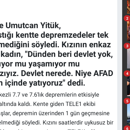
2
e Umutcan Yitük,
stığı kentte depremzedeler tek
lmediğini söyledi. Kızının enkaz
3
 kadın, "Dünden beri devlet yok,
şıyor mu yaşamıyor mu
zıyız. Devlet nerede. Niye AFAD
4
 içinde yatıyoruz" dedi.
i 7.7 ve 7.6'lık depremlerin etkisiyle
5
 altında kaldı. Kente giden TELE1 ekibi
daşlar, depremin üzerinden 1 gün geçmesine
mediği söyledi. Kızını saatlerdir uykusuz bir
6