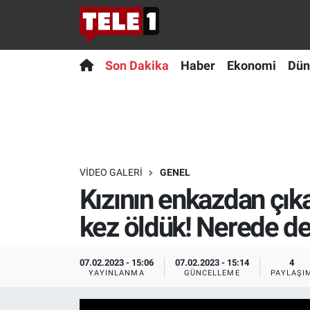
Anında Manşet
Son Dakika
Nöbetçi Eczaneler
Son Dakika
Haber
Ekonomi
Dün
Başka Sohbetler
Haber
Hava Durumu
Belgesel
Ekonomi
Namaz Vakitleri
Bilim turu
Dünya
Trafik Durumu
VIDEO GALERI
GENEL
Kızının enkazdan çık
Bilim ve Teknoloji Evreni
Teknoloji
Süper Lig Puan Durumu ve Fikstür
kez öldük! Nerede de
Doğa Konuşuyor
Sağlık
Tüm Manşetler
07.02.2023 - 15:06
07.02.2023 - 15:14
4
Dünya
Spor
Son Dakika Haberleri
YAYINLANMA
GÜNCELLEME
PAYLAŞI
Ege Saati
Yayın Akışı
Haber Arşivi