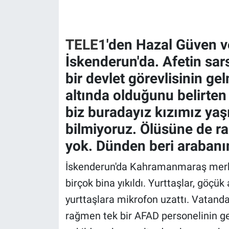
Gündem Özel
TELE1
'den Hazal Güven v
Günün görüntüsü
İskenderun'da. Afetin sar
bir devlet görevlisinin ge
Haber
altında olduğunu belirten
İlan
biz buradayız kızımız ya
bilmiyoruz. Ölüsüne de ra
Kimdir
yok. Dünden beri arabanın
Koronavirüs
İskenderun'da Kahramanmaraş merkezl
Kültür Sanat
birçok bina yıkıldı. Yurttaşlar, göçük
yurttaşlara mikrofon uzattı. Vatan
Ne demişti
rağmen tek bir AFAD personelinin gel