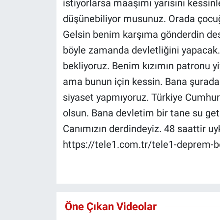
istiyorlarsa maaşımı yarısını kessin
Yerel Yaşam
düşünebiliyor musunuz. Orada çocuğu
Gelsin benim karşıma gönderdin de
Canlı Yayın
böyle zamanda devletliğini yapacak
bekliyoruz. Benim kızımın patronu y
ama bunun için kessin. Bana şurada b
siyaset yapmıyoruz. Türkiye Cumhuri
olsun. Bana devletim bir tane su ge
Canımızın derdindeyiz. 48 saattir uy
https://tele1.com.tr/tele1-deprem-
Öne Çıkan Videolar