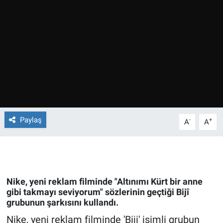
Ege'den Esintiler
İletişim
Eğitim
Eğlence
Ekonomi
Forum
Paylaş
-
+
A
A
Gerçeğin İzinde
Gün Başlıyor
Nike, yeni reklam filminde "Altınımı Kürt bir anne
gibi takmayı seviyorum" sözlerinin geçtiği Bijî
Gün Bitiyor
grubunun şarkısını kullandı.
Nike, yeni reklam filminde 'Biji' isimli grubun
Gün Ortası