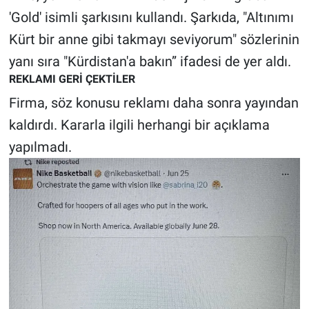
'Gold' isimli şarkısını kullandı. Şarkıda, "Altınımı
Gündem Özel
Kürt bir anne gibi takmayı seviyorum" sözlerinin
yanı sıra "Kürdistan'a bakın” ifadesi de yer aldı.
Günün görüntüsü
REKLAMI GERİ ÇEKTİLER
Firma, söz konusu reklamı daha sonra yayından
Haber
kaldırdı. Kararla ilgili herhangi bir açıklama
İlan
yapılmadı.
Kimdir
Koronavirüs
Kültür Sanat
Ne demişti