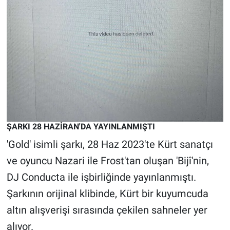
Nedir
Popüler
Programlar
Sağlık
Spor
ŞARKI 28 HAZİRAN'DA YAYINLANMIŞTI
Teknoloji
'Gold' isimli şarkı, 28 Haz 2023'te Kürt sanatçı
ve oyuncu Nazari ile Frost'tan oluşan 'Bijî'nin,
Türkiye'nin Geleceği
DJ Conducta ile işbirliğinde yayınlanmıştı.
Türkiye'nin Gündemi
Şarkının orijinal klibinde, Kürt bir kuyumcuda
altın alışverişi sırasında çekilen sahneler yer
Yerel Gündem
alıyor.