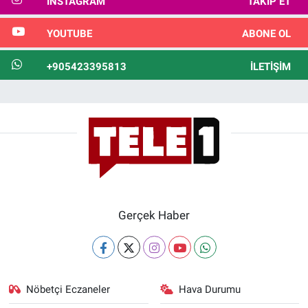
INSTAGRAM
TAKIP ET
YOUTUBE
ABONE OL
+905423395813
İLETIŞIM
Gerçek Haber
Nöbetçi Eczaneler
Hava Durumu