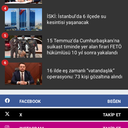
4
İSKİ: İstanbul'da 6 ilçede su
kesintisi yaşanacak
5
15 Temmuz'da Cumhurbaşkanı'na
suikast timinde yer alan firari FETÖ
hükümlüsü 10 yıl sonra yakalandı
6
16 ilde eş zamanlı “vatandaşlık”
operasyonu: 73 kişi gözaltına alındı
FACEBOOK
BEĞEN
X
TAKIP ET