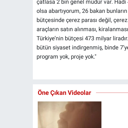
çatlasa 2 bin genel müdür var. Had
Yerel Yaşam
olsa abartıyorum, 26 bakan bunların h
bütçesinde çerez parası değil, çerez.
Canlı Yayın
araçların satın alınması, kiralanması,
Türkiye’nin bütçesi 473 milyar liradı
bütün siyaset indirgenmiş, binde 7’y
program yok, proje yok."
Öne Çıkan Videolar