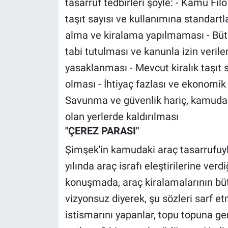
tasarruf tedbirleri şöyle: - Kamu Filo
Nedir
taşıt sayısı ve kullanımına standartla
Popüler
alma ve kiralama yapılmaması - Bütç
tabi tutulması ve kanunla izin verile
Programlar
yasaklanması - Mevcut kiralık taşıt 
Sağlık
olması - İhtiyaç fazlası ve ekonomi
Savunma ve güvenlik hariç, kamuda 
Spor
olan yerlerde kaldırılması
"ÇEREZ PARASI"
Teknoloji
Şimşek'in kamudaki araç tasarrufuyla 
Türkiye'nin Geleceği
yılında araç israfı eleştirilerine ver
konuşmada, araç kiralamalarının büt
Türkiye'nin Gündemi
vizyonsuz diyerek, şu sözleri sarf etm
Yerel Gündem
istismarını yapanlar, topu topuna g