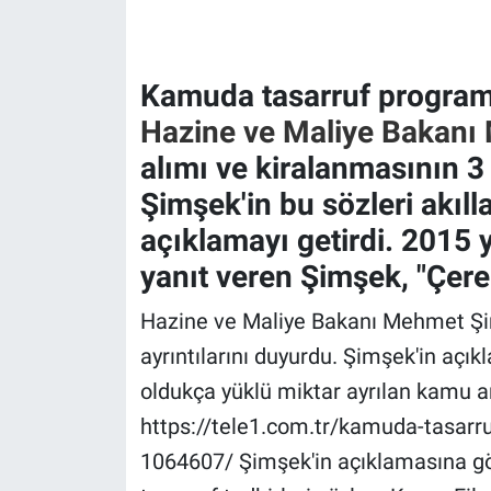
Gündem Özel
Kamuda tasarruf programın
Günün görüntüsü
Hazine ve Maliye Bakan
alımı ve kiralanmasının 3 y
Haber
Şimşek'in bu sözleri akıll
İlan
açıklamayı getirdi. 2015 yı
yanıt veren Şimşek, "Çerez
Kimdir
Hazine ve Maliye Bakanı Mehmet Şi
Koronavirüs
ayrıntılarını duyurdu. Şimşek'in aç
Kültür Sanat
oldukça yüklü miktar ayrılan kamu ara
https://tele1.com.tr/kamuda-tasarruf-
Ne demişti
1064607/ Şimşek'in açıklamasına gö