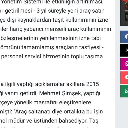
 Yönetim Sistemi ile etkinliğin artırılması,
r getirilmesi - 3 yıl süreyle yeni araç satın
e dışı kaynaklardan taşıt kullanımının izne
nler hariç yabancı menşeili araç kullanımının
sözleşmelerinin yenilenmesinin izne tabi
k ömrünü tamamlamış araçların tasfiyesi -
personel servisi hizmetinin toplu taşıma
ilgili yaptığı açıklamalar akıllara 2015
diği yanıtı getirdi. Mehmet Şimşek, yaptığı
çeye yönelik masrafını eleştirenlere
işti: "Araç saltanatı diye ortalıkta bu işin
enel müdür ve üstünden bahsediyor. Taş