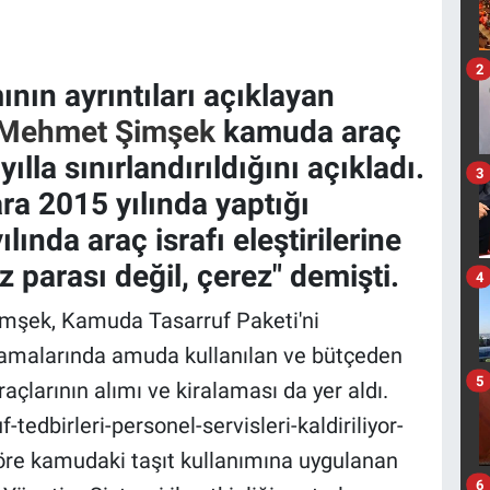
2
ın ayrıntıları açıklayan
ı Mehmet Şimşek
kamuda araç
ılla sınırlandırıldığını açıkladı.
3
ara 2015 yılında yaptığı
lında araç israfı eleştirilerine
 parası değil, çerez" demişti.
4
mşek, Kamuda Tasarruf Paketi'ni
ıklamalarında amuda kullanılan ve bütçeden
5
çlarının alımı ve kiralaması da yer aldı.
tedbirleri-personel-servisleri-kaldiriliyor-
re kamudaki taşıt kullanımına uygulanan
6