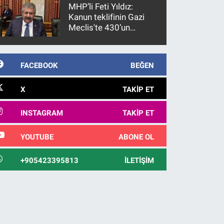
MHP’li Feti Yıldız:
Kanun teklifinin Gazi
Meclis'te 430’un
üzerinde bir kabulle
kanunlaşacağı
görülmektedir
FACEBOOK
BEĞEN
X
TAKIP ET
INSTAGRAM
TAKIP ET
YOUTUBE
ABONE OL
+905423395813
İLETIŞIM