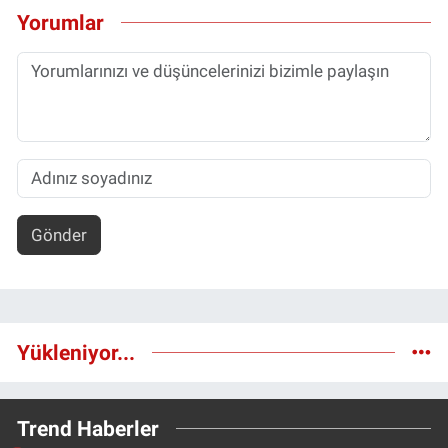
Nedir
Yorumlar
Popüler
Programlar
Sağlık
Spor
Gönder
Teknoloji
Türkiye'nin Geleceği
Yükleniyor...
Türkiye'nin Gündemi
Yerel Gündem
Trend Haberler