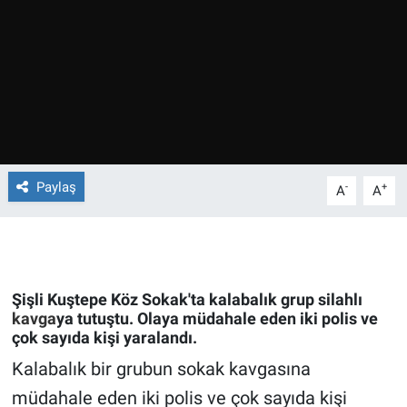
Ege'den Esintiler
İletişim
Eğitim
Eğlence
Ekonomi
Paylaş
-
+
A
A
Forum
Gerçeğin İzinde
Şişli Kuştepe Köz Sokak'ta kalabalık grup silahlı
Gün Başlıyor
kavga
ya tutuştu. Olaya müdahale eden iki polis ve
çok sayıda kişi yaralandı.
Gün Bitiyor
Kalabalık bir grubun sokak kavgasına
müdahale eden iki polis ve çok sayıda kişi
Gün Ortası