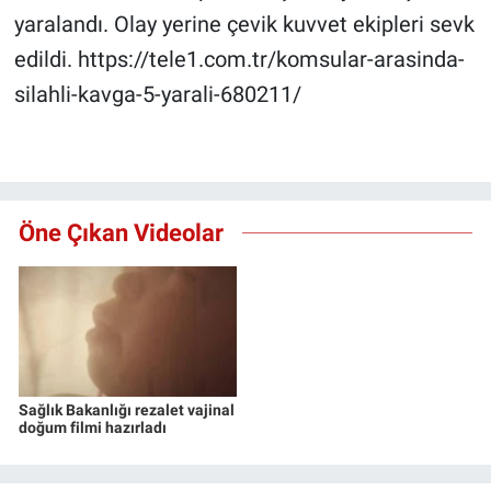
yaralandı. Olay yerine çevik kuvvet ekipleri sevk
Gündem Özel
edildi. https://tele1.com.tr/komsular-arasinda-
silahli-kavga-5-yarali-680211/
Günün görüntüsü
Haber
İlan
Öne Çıkan Videolar
Kimdir
Koronavirüs
Kültür Sanat
Sağlık Bakanlığı rezalet vajinal
doğum filmi hazırladı
Ne demişti