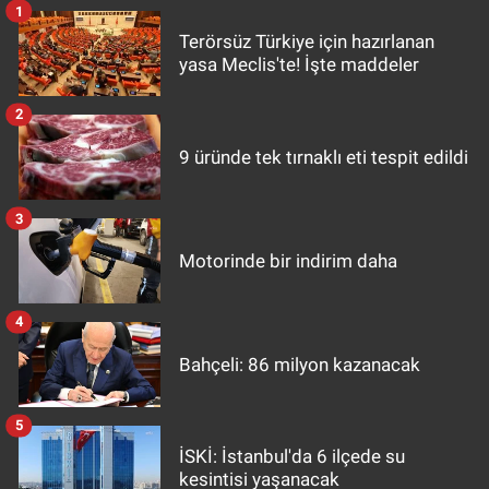
1
Yerel Yaşam
Terörsüz Türkiye için hazırlanan
yasa Meclis'te! İşte maddeler
Canlı Yayın
2
9 üründe tek tırnaklı eti tespit edildi
3
Motorinde bir indirim daha
4
Bahçeli: 86 milyon kazanacak
5
İSKİ: İstanbul'da 6 ilçede su
kesintisi yaşanacak