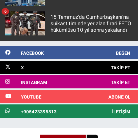
6
15 Temmuz'da Cumhurbaşkanı'na
suikast timinde yer alan firari FETÖ
hükümlüsü 10 yıl sonra yakalandı
FACEBOOK
BEĞEN
X
TAKIP ET
INSTAGRAM
TAKIP ET
YOUTUBE
ABONE OL
+905423395813
İLETIŞIM