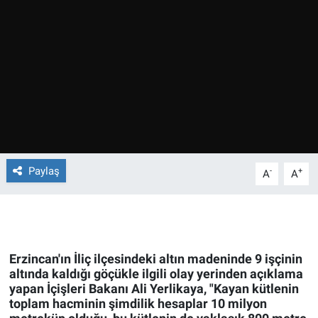
Ege'den Esintiler
İletişim
Eğitim
Eğlence
Ekonomi
Forum
Paylaş
-
+
A
A
Gerçeğin İzinde
Gün Başlıyor
Erzincan'ın İliç ilçesindeki altın madeninde 9 işçinin
altında kaldığı göçükle ilgili olay yerinden açıklama
Gün Bitiyor
yapan İçişleri Bakanı Ali Yerlikaya, "Kayan kütlenin
toplam hacminin şimdilik hesaplar 10 milyon
Gün Ortası