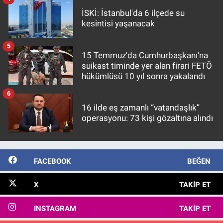
İSKİ: İstanbul'da 6 ilçede su
kesintisi yaşanacak
5
15 Temmuz'da Cumhurbaşkanı'na
suikast timinde yer alan firari FETÖ
hükümlüsü 10 yıl sonra yakalandı
6
16 ilde eş zamanlı “vatandaşlık”
operasyonu: 73 kişi gözaltına alındı
FACEBOOK
BEĞEN
X
TAKIP ET
INSTAGRAM
TAKIP ET