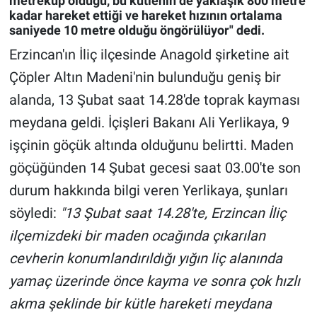
metreküp olduğu, bu kütlenin de yaklaşık 800 metre
kadar hareket ettiği ve hareket hızının ortalama
saniyede 10 metre olduğu öngörülüyor" dedi.
Gündem Özel
Erzincan'ın İliç ilçesinde Anagold şirketine ait
Günün görüntüsü
Çöpler Altın Madeni'nin bulunduğu geniş bir
alanda, 13 Şubat saat 14.28'de toprak kayması
Haber
meydana geldi. İçişleri Bakanı Ali Yerlikaya, 9
İlan
işçinin göçük altında olduğunu belirtti. Maden
göçüğünden 14 Şubat gecesi saat 03.00'te son
Kimdir
durum hakkında bilgi veren Yerlikaya, şunları
söyledi:
"13 Şubat saat 14.28'te, Erzincan İliç
Koronavirüs
ilçemizdeki bir maden ocağında çıkarılan
Kültür Sanat
cevherin konumlandırıldığı yığın liç alanında
yamaç üzerinde önce kayma ve sonra çok hızlı
Ne demişti
akma şeklinde bir kütle hareketi meydana