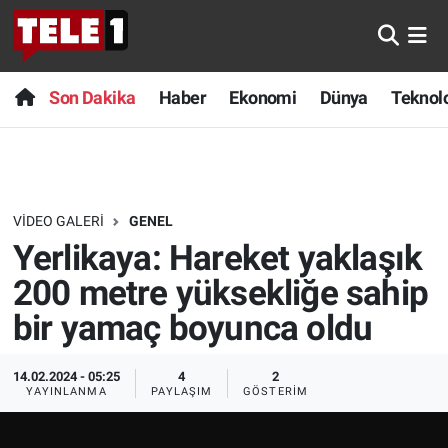
Anında Manşet
Son Dakika
Nöbetçi Eczaneler
Son Dakika
Haber
Ekonomi
Dünya
Teknolo
Başka Sohbetler
Haber
Hava Durumu
Belgesel
Ekonomi
Namaz Vakitleri
VIDEO GALERI
GENEL
Bilim turu
Dünya
Trafik Durumu
Yerlikaya: Hareket yaklaşık
Bilim ve Teknoloji Evreni
Teknoloji
Süper Lig Puan Durumu ve Fikstür
200 metre yüksekliğe sahip
bir yamaç boyunca oldu
Doğa Konuşuyor
Sağlık
Tüm Manşetler
14.02.2024 - 05:25
4
2
Dünya
Spor
Son Dakika Haberleri
YAYINLANMA
PAYLAŞIM
GÖSTERIM
Ege Saati
Yayın Akışı
Haber Arşivi