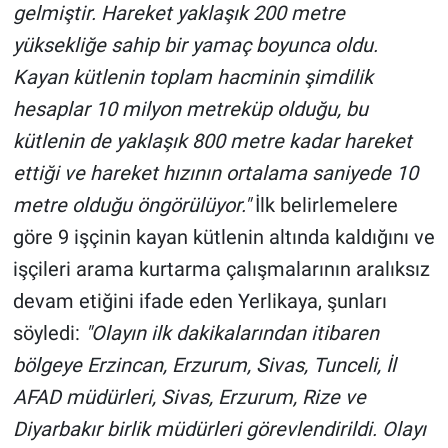
Nedir
gelmiştir. Hareket yaklaşık 200 metre
yüksekliğe sahip bir yamaç boyunca oldu.
Popüler
Kayan kütlenin toplam hacminin şimdilik
hesaplar 10 milyon metreküp olduğu, bu
Programlar
kütlenin de yaklaşık 800 metre kadar hareket
Sağlık
ettiği ve hareket hızının ortalama saniyede 10
metre olduğu öngörülüyor."
İlk belirlemelere
Spor
göre 9 işçinin kayan kütlenin altında kaldığını ve
Teknoloji
işçileri arama kurtarma çalışmalarının aralıksız
devam etiğini ifade eden Yerlikaya, şunları
Türkiye'nin Geleceği
söyledi:
"Olayın ilk dakikalarından itibaren
bölgeye Erzincan, Erzurum, Sivas, Tunceli, İl
Türkiye'nin Gündemi
AFAD müdürleri, Sivas, Erzurum, Rize ve
Yerel Gündem
Diyarbakır birlik müdürleri görevlendirildi. Olayı