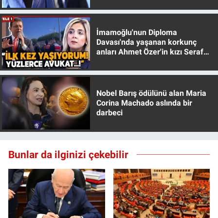
muhafazakar
Yerel Yaşam
İmamoğlu'nun Diploma
Canlı Yayın
Davası'nda yaşanan korkunç
anları Ahmet Özer'in kızı Seraf
Özer anlattı!
Nobel Barış ödülünü alan Maria
Corina Machado aslında bir
darbeci
Bunlar da ilginizi çekebilir