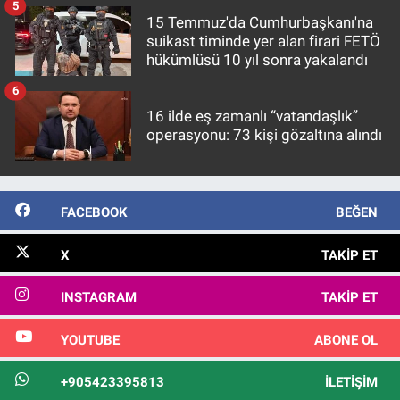
5
15 Temmuz'da Cumhurbaşkanı'na
suikast timinde yer alan firari FETÖ
hükümlüsü 10 yıl sonra yakalandı
6
16 ilde eş zamanlı “vatandaşlık”
operasyonu: 73 kişi gözaltına alındı
FACEBOOK
BEĞEN
X
TAKIP ET
INSTAGRAM
TAKIP ET
YOUTUBE
ABONE OL
+905423395813
İLETIŞIM