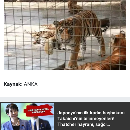
Nedir
Popüler
Programlar
Sağlık
Spor
Teknoloji
Kaynak:
ANKA
Türkiye'nin Geleceği
Türkiye'nin Gündemi
Japonya'nın ilk kadın başbakanı
Takaichi'nin bilinmeyenleri!
Yerel Gündem
Thatcher hayranı, sağcı