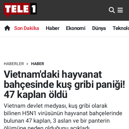
Anında Manşet
Son Dakika
Nöbetçi Eczaneler
Son Dakika
Haber
Ekonomi
Dünya
Teknolo
Başka Sohbetler
Haber
Hava Durumu
Belgesel
Ekonomi
Namaz Vakitleri
HABERLER
HABER
Bilim turu
Dünya
Trafik Durumu
Vietnam'daki hayvanat
Bilim ve Teknoloji Evreni
Teknoloji
Süper Lig Puan Durumu ve Fikstür
bahçesinde kuş gribi paniği!
47 kaplan öldü
Doğa Konuşuyor
Sağlık
Tüm Manşetler
Vietnam devlet medyası, kuş gribi olarak
Dünya
Spor
Son Dakika Haberleri
bilinen H5N1 virüsünün hayvanat bahçelerinde
bulunan 47 kaplan, 3 aslan ve bir panterin
Ege Saati
Yayın Akışı
Haber Arşivi
ölümüne neden olduğunu açıkladı.