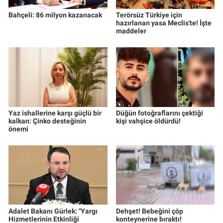
Bahçeli: 86 milyon kazanacak
Terörsüz Türkiye için
hazırlanan yasa Meclis'te! İşte
maddeler
Yaz ishallerine karşı güçlü bir
Düğün fotoğraflarını çektiği
kalkan: Çinko desteğinin
kişi vahşice öldürdü!
önemi
Adalet Bakanı Gürlek: "Yargı
Dehşet! Bebeğini çöp
Hizmetlerinin Etkinliği
konteynerine bıraktı!