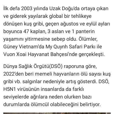
İlk defa 2003 yılında Uzak Doğu'da ortaya çıkan
Gündem Özel
ve giderek yayılarak global bir tehlikeye
dönüşen kuş gribi, geçen ağustos ve eylül ayları
Günün görüntüsü
boyunca 47 kaplan, 3 aslan ve 1 panterin
Haber
yaşamını yitirmesine sebep oldu. Ölümler,
Güney Vietnam’da My Quynh Safari Parkı ile
İlan
Vuon Xoai Hayvanat Bahçesi'nde gerçekleşti.
Kimdir
Dünya Sağlık Örgütü(DSÖ) raporuna göre,
2022’den beri memeli hayvanların ölü sayısı kuş
Koronavirüs
gribi vb. salgınlar nedeniyle artış gösterdi. DSÖ,
H5N1 virüsünün insanlarda da farklı
Kültür Sanat
seviyelerde ağrılara neden olurken bazı
Ne demişti
durumlarda ölümcül olabileceğini belirtiyor.