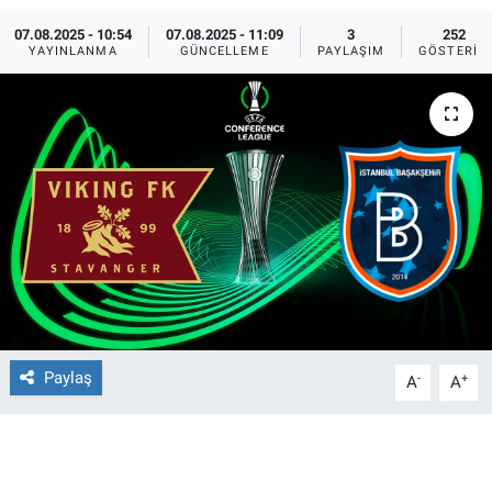
07.08.2025 - 10:54
07.08.2025 - 11:09
3
252
Ege'den Esintiler
İletişim
YAYINLANMA
GÜNCELLEME
PAYLAŞIM
GÖSTERIM
Eğitim
Eğlence
Ekonomi
Forum
Gerçeğin İzinde
Gün Başlıyor
Paylaş
-
+
A
A
Gün Bitiyor
Gün Ortası