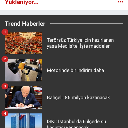
Yükleniyor...
Trend Haberler
1
Terörsüz Türkiye için hazırlanan
yasa Meclis'te! İşte maddeler
2
Motorinde bir indirim daha
3
Bahçeli: 86 milyon kazanacak
4
İSKİ: İstanbul'da 6 ilçede su
kesintisi yaşanacak