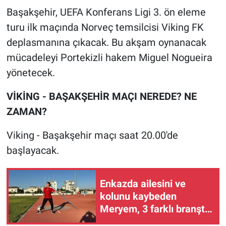
Başakşehir, UEFA Konferans Ligi 3. ön eleme
Gündem Özel
turu ilk maçında Norveç temsilcisi Viking FK
deplasmanına çıkacak. Bu akşam oynanacak
Günün görüntüsü
mücadeleyi Portekizli hakem Miguel Nogueira
yönetecek.
Haber
VİKİNG - BAŞAKŞEHİR MAÇI NEREDE? NE
İlan
ZAMAN?
Kimdir
Viking - Başakşehir maçı saat 20.00'de
başlayacak.
Koronavirüs
Kültür Sanat
Enkazda ailesini ve
kolunu kaybeden
Ne demişti
Meryem, 3 farklı branşta
Türkiye şampiyonu oldu