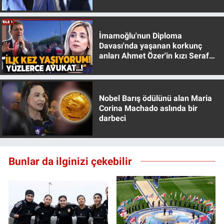
muhafazakar
İmamoğlu'nun Diploma
Davası'nda yaşanan korkunç
anları Ahmet Özer'in kızı Seraf
Özer anlattı!
Nobel Barış ödülünü alan Maria
Corina Machado aslında bir
darbeci
Bunlar da ilginizi çekebilir