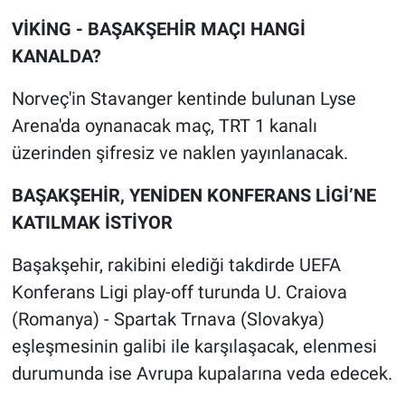
Nedir
VİKİNG - BAŞAKŞEHİR MAÇI HANGİ
Popüler
KANALDA?
Norveç'in Stavanger kentinde bulunan Lyse
Programlar
Arena'da oynanacak maç, TRT 1 kanalı
Sağlık
üzerinden şifresiz ve naklen yayınlanacak.
Spor
BAŞAKŞEHİR, YENİDEN KONFERANS LİGİ’NE
KATILMAK İSTİYOR
Teknoloji
Başakşehir, rakibini elediği takdirde UEFA
Türkiye'nin Geleceği
Konferans Ligi play-off turunda U. Craiova
(Romanya) - Spartak Trnava (Slovakya)
Türkiye'nin Gündemi
eşleşmesinin galibi ile karşılaşacak, elenmesi
durumunda ise Avrupa kupalarına veda edecek.
Yerel Gündem