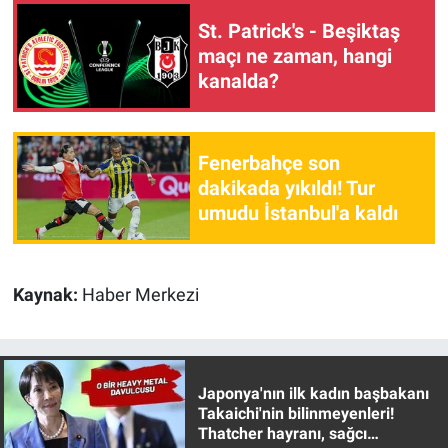
Yerel Yaşam
St. Patrick's - Beşiktaş
maçı ne zaman, hangi
Canlı Yayın
kanalda?
Fenerbahçe son
dakikada yıkıldı! Tur
umudu İstanbul'a kaldı
Kaynak:
Haber Merkezi
Japonya'nın ilk kadın başbakanı
Takaichi'nin bilinmeyenleri!
Thatcher hayranı, sağcı