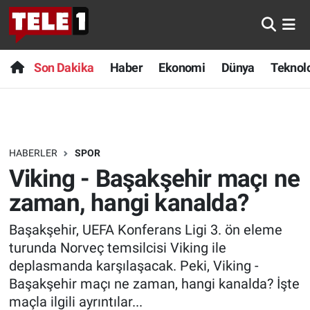
Anında Manşet
Son Dakika
Nöbetçi Eczaneler
Son Dakika
Haber
Ekonomi
Dünya
Teknolo
Başka Sohbetler
Haber
Hava Durumu
Belgesel
Ekonomi
Namaz Vakitleri
HABERLER
SPOR
Bilim turu
Dünya
Trafik Durumu
Viking - Başakşehir maçı ne
Bilim ve Teknoloji Evreni
Teknoloji
Süper Lig Puan Durumu ve Fikstür
zaman, hangi kanalda?
Başakşehir, UEFA Konferans Ligi 3. ön eleme
Doğa Konuşuyor
Sağlık
Tüm Manşetler
turunda Norveç temsilcisi Viking ile
Dünya
Spor
Son Dakika Haberleri
deplasmanda karşılaşacak. Peki, Viking -
Başakşehir maçı ne zaman, hangi kanalda? İşte
Ege Saati
Yayın Akışı
Haber Arşivi
maçla ilgili ayrıntılar...