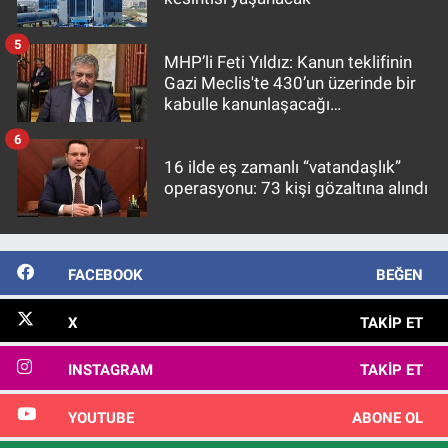
5
MHP’li Feti Yıldız: Kanun teklifinin
Gazi Meclis'te 430’un üzerinde bir
kabulle kanunlaşacağı
görülmektedir
6
16 ilde eş zamanlı “vatandaşlık”
operasyonu: 73 kişi gözaltına alındı
FACEBOOK
BEĞEN
X
TAKIP ET
INSTAGRAM
TAKIP ET
YOUTUBE
ABONE OL