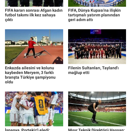
FIFA kararı sonrası Afgan kadın
FIFA, Dünya Kupası'na ilişkin
futbol takımı ilk kez sahaya
tartışmalı yatırım planından
çıktı
geri adım attı
Enkazda ailesini ve kolunu
Filenin Sultanları, Tayland'ı
kaybeden Meryem, 3 farklı
mağlup etti
branşta Türkiye şampiyonu
oldu
İspanya, Portekiz'i eledi;
Mısır Teknik Direktörü Hassan: