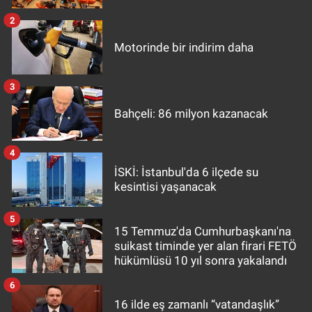
2
Motorinde bir indirim daha
3
Bahçeli: 86 milyon kazanacak
4
İSKİ: İstanbul'da 6 ilçede su
kesintisi yaşanacak
5
15 Temmuz'da Cumhurbaşkanı'na
suikast timinde yer alan firari FETÖ
hükümlüsü 10 yıl sonra yakalandı
6
16 ilde eş zamanlı “vatandaşlık”