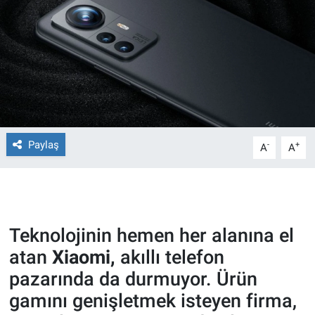
Ege'den Esintiler
İletişim
Eğitim
Eğlence
Ekonomi
Paylaş
-
+
A
A
Forum
Gerçeğin İzinde
Teknolojinin hemen her alanına el
Gün Başlıyor
atan
Xiaomi,
akıllı telefon
pazarında da durmuyor. Ürün
Gün Bitiyor
gamını genişletmek isteyen firma,
Gün Ortası