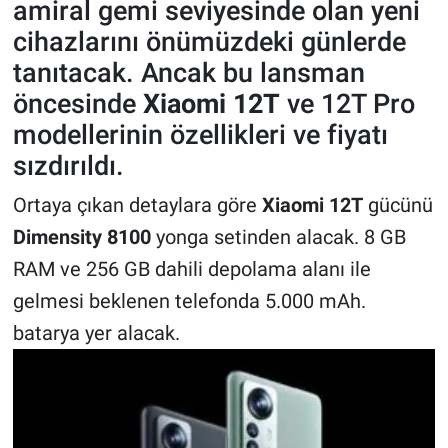
amiral gemi seviyesinde olan yeni
cihazlarını önümüzdeki günlerde
Gündem Özel
tanıtacak. Ancak bu lansman
öncesinde
Xiaomi 12T
ve 12T Pro
Günün görüntüsü
modellerinin özellikleri ve fiyatı
Haber
sızdırıldı.
İlan
Ortaya çıkan detaylara göre
Xiaomi 12T
gücünü
Dimensity 8100
yonga setinden alacak. 8 GB
Kimdir
RAM ve 256 GB dahili depolama alanı ile
gelmesi beklenen telefonda 5.000 mAh.
Koronavirüs
batarya yer alacak.
Kültür Sanat
Ne demişti