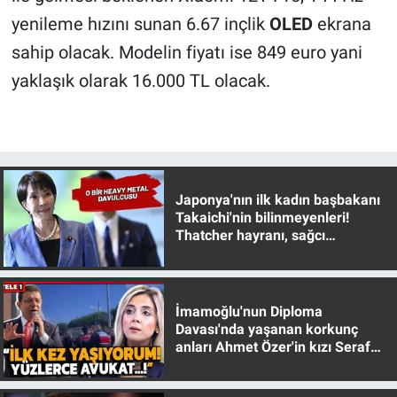
Yerel Yaşam
yenileme hızını sunan 6.67 inçlik
OLED
ekrana
sahip olacak. Modelin fiyatı ise 849 euro yani
Canlı Yayın
yaklaşık olarak 16.000 TL olacak.
Japonya'nın ilk kadın başbakanı
Takaichi'nin bilinmeyenleri!
Thatcher hayranı, sağcı
muhafazakar
İmamoğlu'nun Diploma
Davası'nda yaşanan korkunç
anları Ahmet Özer'in kızı Seraf
Özer anlattı!