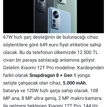
Nedir
Popüler
Programlar
67W hızlı şarj desteğinin de bulunacağı cihaz
Sağlık
söylentilere göre 649 euro fiyat etiketine sahip
Spor
olacak. Bu da telefonun ülkemizde 12.500 TL
civarı bir paraya satılacağı anlamına geliyor.
Teknoloji
Gelelim Xiaomi 12T Pro modeline. Kardeşinden
Türkiye'nin Geleceği
farklı olarak
Snapdragon
8 + Gen 1
yonga
setiyle çalışacak olan cihaz,
5.000 mAh.
Türkiye'nin Gündemi
batarya ve 120W hızlı şarja sahip olacak. 108
MP ana, 8 MP ultra geniş, 2 MP makro kamera
Yerel Gündem
ile gelmesi beklenen Xiaomi 12T Pro, 144 Hz