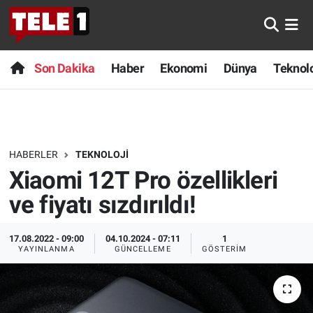
Anında Manşet
Son Dakika
Nöbetçi Eczaneler
Son Dakika
Haber
Ekonomi
Dünya
Teknolo
Başka Sohbetler
Haber
Hava Durumu
Belgesel
Ekonomi
Namaz Vakitleri
HABERLER
TEKNOLOJI
Bilim turu
Dünya
Trafik Durumu
Xiaomi 12T Pro özellikleri
Bilim ve Teknoloji Evreni
Teknoloji
Süper Lig Puan Durumu ve Fikstür
ve fiyatı sızdırıldı!
Doğa Konuşuyor
Sağlık
Tüm Manşetler
17.08.2022 - 09:00
04.10.2024 - 07:11
1
YAYINLANMA
GÜNCELLEME
GÖSTERIM
Dünya
Spor
Son Dakika Haberleri
Ege Saati
Yayın Akışı
Haber Arşivi