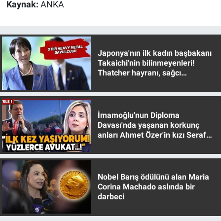
Nedir
Kaynak:
ANKA
Popüler
Japonya'nın ilk kadın başbakanı
Programlar
Takaichi'nin bilinmeyenleri!
Thatcher hayranı, sağcı
Sağlık
muhafazakar
Spor
İmamoğlu'nun Diploma
Davası'nda yaşanan korkunç
Teknoloji
anları Ahmet Özer'in kızı Seraf
Özer anlattı!
Türkiye'nin Geleceği
Nobel Barış ödülünü alan Maria
Türkiye'nin Gündemi
Corina Machado aslında bir
darbeci
Yerel Gündem