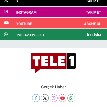
X
TAKIP ET
INSTAGRAM
TAKIP ET
YOUTUBE
ABONE OL
+905423395813
İLETIŞIM
Gerçek Haber