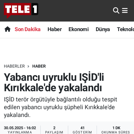
Anında Manşet
Son Dakika
Nöbetçi Eczaneler
Son Dakika
Haber
Ekonomi
Dünya
Teknolo
Başka Sohbetler
Haber
Hava Durumu
Belgesel
Ekonomi
Namaz Vakitleri
HABERLER
HABER
Bilim turu
Dünya
Trafik Durumu
Yabancı uyruklu IŞİD'li
Bilim ve Teknoloji Evreni
Teknoloji
Süper Lig Puan Durumu ve Fikstür
Kırıkkale'de yakalandı
IŞİD terör örgütüyle bağlantılı olduğu tespit
Doğa Konuşuyor
Sağlık
Tüm Manşetler
edilen yabancı uyruklu şüpheli Kırıkkale'de
Dünya
Spor
Son Dakika Haberleri
yakalandı.
30.05.2025 - 16:02
2
41
1 DK
Ege Saati
Yayın Akışı
Haber Arşivi
YAYINLANMA
PAYLAŞIM
GÖSTERIM
OKUNMA SÜRESI