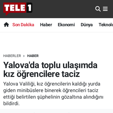
Anında Manşet
Son Dakika
Nöbetçi Eczaneler
Son Dakika
Haber
Ekonomi
Dünya
Teknolo
Başka Sohbetler
Haber
Hava Durumu
Belgesel
Ekonomi
Namaz Vakitleri
HABERLER
HABER
Bilim turu
Dünya
Trafik Durumu
Yalova'da toplu ulaşımda
Bilim ve Teknoloji Evreni
Teknoloji
Süper Lig Puan Durumu ve Fikstür
kız öğrencilere taciz
Yalova Valiliği, kız öğrencilerin kaldığı yurda
Doğa Konuşuyor
Sağlık
Tüm Manşetler
giden minibüslere binerek öğrencileri taciz
Dünya
Spor
Son Dakika Haberleri
ettiği belirtilen şüphelinin gözaltına alındığını
bildirdi.
Ege Saati
Yayın Akışı
Haber Arşivi