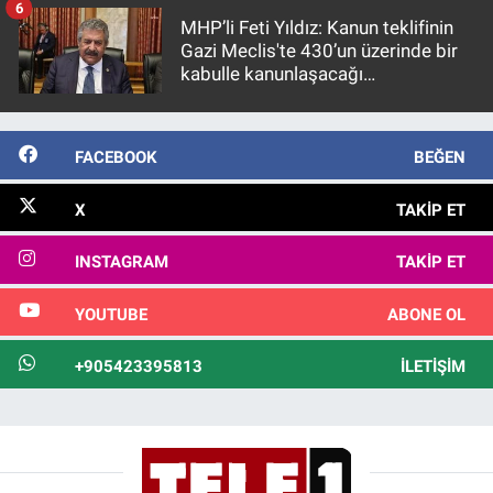
Nedir
6
MHP’li Feti Yıldız: Kanun teklifinin
Gazi Meclis'te 430’un üzerinde bir
Popüler
kabulle kanunlaşacağı
görülmektedir
Programlar
FACEBOOK
BEĞEN
Sağlık
X
TAKIP ET
Spor
INSTAGRAM
TAKIP ET
Teknoloji
YOUTUBE
ABONE OL
Türkiye'nin Geleceği
+905423395813
İLETIŞIM
Türkiye'nin Gündemi
Yerel Gündem