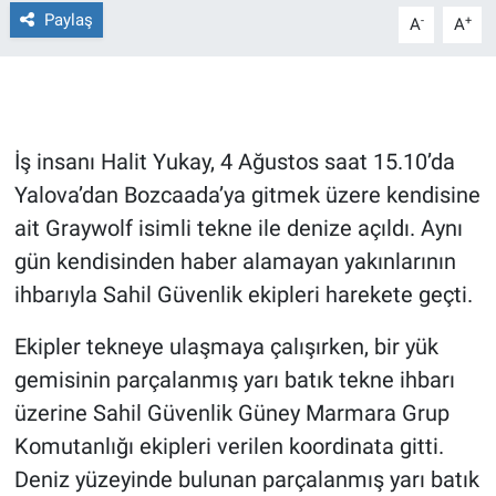
Paylaş
-
+
A
A
Gündem Özel
Günün görüntüsü
İş insanı Halit Yukay, 4 Ağustos saat 15.10’da
Haber
Yalova’dan Bozcaada’ya gitmek üzere kendisine
İlan
ait Graywolf isimli tekne ile denize açıldı. Aynı
gün kendisinden haber alamayan yakınlarının
Kimdir
ihbarıyla Sahil Güvenlik ekipleri harekete geçti.
Koronavirüs
Ekipler tekneye ulaşmaya çalışırken, bir yük
gemisinin parçalanmış yarı batık tekne ihbarı
Kültür Sanat
üzerine Sahil Güvenlik Güney Marmara Grup
Komutanlığı ekipleri verilen koordinata gitti.
Ne demişti
Deniz yüzeyinde bulunan parçalanmış yarı batık