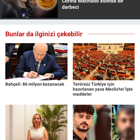
Corina Machado aslında bir
darbeci
Bunlar da ilginizi çekebilir
Bahçeli: 86 milyon kazanacak
Terörsüz Türkiye için
hazırlanan yasa Meclis'te! İşte
maddeler