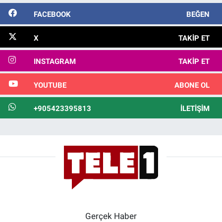
FACEBOOK
BEĞEN
X
TAKIP ET
INSTAGRAM
TAKIP ET
YOUTUBE
ABONE OL
+905423395813
İLETIŞIM
Gerçek Haber