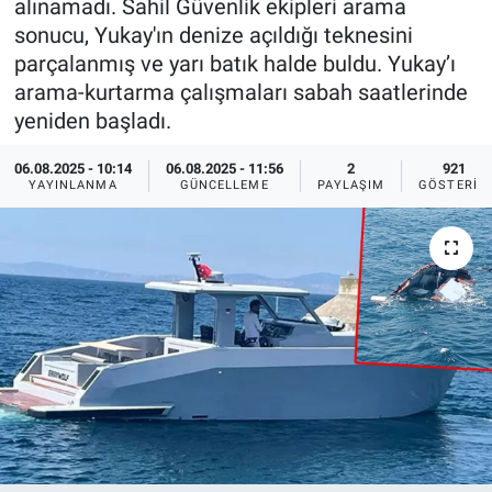
alınamadı. Sahil Güvenlik ekipleri arama
sonucu, Yukay'ın denize açıldığı teknesini
Ege'den Esintiler
İletişim
parçalanmış ve yarı batık halde buldu. Yukay’ı
arama-kurtarma çalışmaları sabah saatlerinde
Eğitim
yeniden başladı.
Eğlence
06.08.2025 - 10:14
06.08.2025 - 11:56
2
921
YAYINLANMA
GÜNCELLEME
PAYLAŞIM
GÖSTERIM
Ekonomi
Forum
Gerçeğin İzinde
Gün Başlıyor
Gün Bitiyor
Gün Ortası