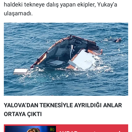
Nedir
haldeki tekneye dalış yapan ekipler, Yukay’a
ulaşamadı.
Popüler
Programlar
Sağlık
Spor
Teknoloji
Türkiye'nin Geleceği
YALOVA’DAN TEKNESİYLE AYRILDIĞI ANLAR
Türkiye'nin Gündemi
ORTAYA ÇIKTI
Yerel Gündem