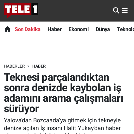
Anında Manşet
Son Dakika
Nöbetçi Eczaneler
Son Dakika
Haber
Ekonomi
Dünya
Teknolo
Başka Sohbetler
Haber
Hava Durumu
Belgesel
Ekonomi
Namaz Vakitleri
HABERLER
HABER
Bilim turu
Dünya
Trafik Durumu
Teknesi parçalandıktan
Bilim ve Teknoloji Evreni
Teknoloji
Süper Lig Puan Durumu ve Fikstür
sonra denizde kaybolan iş
adamını arama çalışmaları
Doğa Konuşuyor
Sağlık
Tüm Manşetler
sürüyor
Dünya
Spor
Son Dakika Haberleri
Yalova'dan Bozcaada’ya gitmek için tekneyle
denize açılan İş insanı Halit Yukay'dan haber
Ege Saati
Yayın Akışı
Haber Arşivi