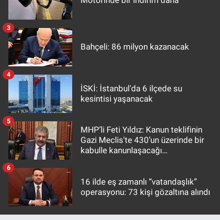
Motorinde bir indirim daha
3
Bahçeli: 86 milyon kazanacak
4
İSKİ: İstanbul'da 6 ilçede su
kesintisi yaşanacak
5
MHP’li Feti Yıldız: Kanun teklifinin
Gazi Meclis'te 430’un üzerinde bir
kabulle kanunlaşacağı
görülmektedir
6
16 ilde eş zamanlı “vatandaşlık”
operasyonu: 73 kişi gözaltına alındı