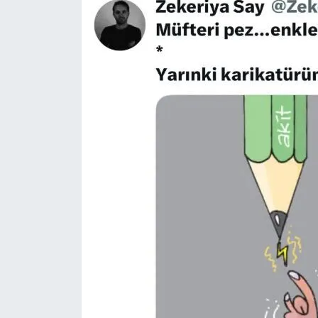
Nedir
Popüler
Programlar
Sağlık
Spor
Teknoloji
Türkiye'nin Geleceği
Türkiye'nin Gündemi
Yerel Gündem