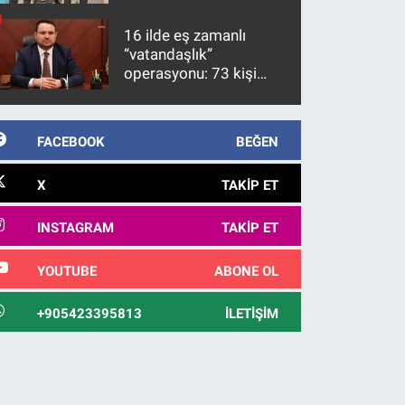
firari FETÖ hükümlüsü
10 yıl sonra yakalandı
16 ilde eş zamanlı
“vatandaşlık”
operasyonu: 73 kişi
gözaltına alındı
FACEBOOK
BEĞEN
X
TAKIP ET
INSTAGRAM
TAKIP ET
YOUTUBE
ABONE OL
+905423395813
İLETIŞIM