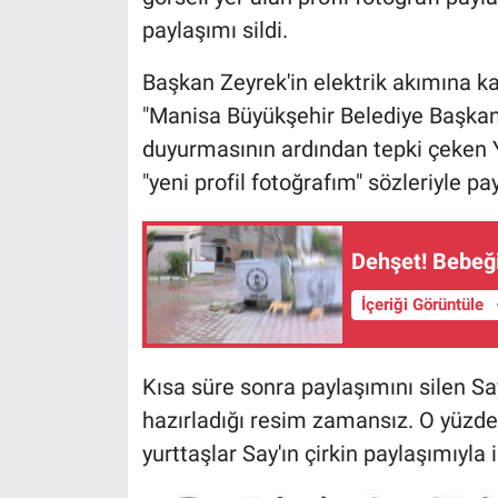
paylaşımı sildi.
Gündem Özel
Başkan Zeyrek'in elektrik akımına ka
Günün görüntüsü
"Manisa Büyükşehir Belediye Başkanı
duyurmasının ardından tepki çeken Y
Haber
"yeni profil fotoğrafım" sözleriyle pa
İlan
Dehşet! Bebeği
Kimdir
İçeriği Görüntüle
Koronavirüs
Kısa süre sonra paylaşımını silen S
Kültür Sanat
hazırladığı resim zamansız. O yüzde
Ne demişti
yurttaşlar Say'ın çirkin paylaşımıyla i