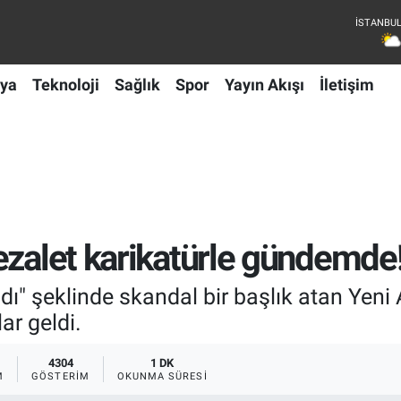
ya
Teknoloji
Sağlık
Spor
Yayın Akışı
İletişim
ezalet karikatürle gündemde
dı" şeklinde skandal bir başlık atan Yeni
ar geldi.
4304
1 DK
M
GÖSTERIM
OKUNMA SÜRESI