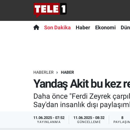
Anında Manşet
Son Dakika
Nöbetçi Eczaneler
Son Dakika
Haber
Ekonomi
Dün
Başka Sohbetler
Haber
Hava Durumu
Belgesel
Ekonomi
Namaz Vakitleri
Bilim turu
Dünya
Trafik Durumu
HABERLER
HABER
Yandaş Akit bu kez r
Bilim ve Teknoloji Evreni
Teknoloji
Süper Lig Puan Durumu ve Fikstür
Daha önce "Ferdi Zeyrek çarpıl
Doğa Konuşuyor
Sağlık
Tüm Manşetler
Say'dan insanlık dışı paylaşıml
Dünya
Spor
Son Dakika Haberleri
11.06.2025 - 07:52
11.06.2025 - 08:32
8
YAYINLANMA
GÜNCELLEME
PAYLAŞI
Ege Saati
Yayın Akışı
Haber Arşivi