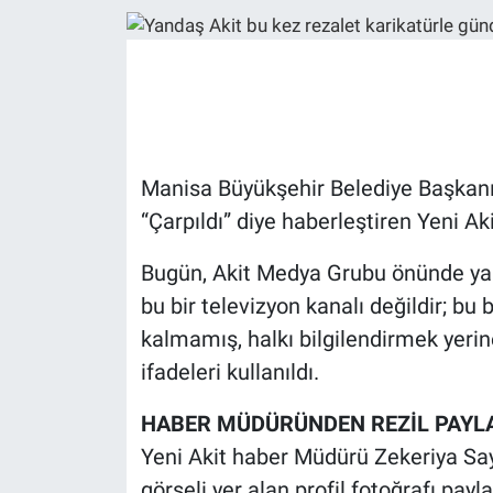
Ege'den Esintiler
İletişim
Eğitim
Eğlence
Manisa Büyükşehir Belediye Başkanı F
Ekonomi
“Çarpıldı” diye haberleştiren Yeni Ak
Forum
Bugün, Akit Medya Grubu önünde yapı
bu bir televizyon kanalı değildir; bu b
Gerçeğin İzinde
kalmamış, halkı bilgilendirmek yerin
ifadeleri kullanıldı.
Gün Başlıyor
HABER MÜDÜRÜNDEN REZİL PAYL
Gün Bitiyor
Yeni Akit haber Müdürü Zekeriya Sa
görseli yer alan profil fotoğrafı payl
Gün Ortası