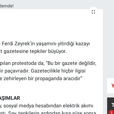
erdi Zeyrek’in yaşamını yitirdiği kazayı
it gazetesine tepkiler büyüyor.
lan protestoda da, “Bu bir gazete değildir,
ir paçavradır. Gazetecilikle hiçbir ilgisi
e zehirleyen bir propaganda aracıdır”
Y
AŞIMLAR
y, sosyal medya hesabından elektrik akımı
aştı. Say, tepkilerin ardından kısa süre sonra
1