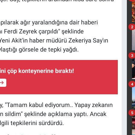
pılarak ağır yaralandığına dair haberi
2
 Ferdi Zeyrek çarpıldı" şeklinde
eni Akit'in haber müdürü Zekeriya Say'ın
ylaştığı görsele de tepki yağdı.
3
ni çöp konteynerine bıraktı!
4
ay, "Tamam kabul ediyorum.. Yapay zekanın
n sildim" şeklinde açıklama yaptı. Ancak
5
lgili tepkilerini sürdürdü.