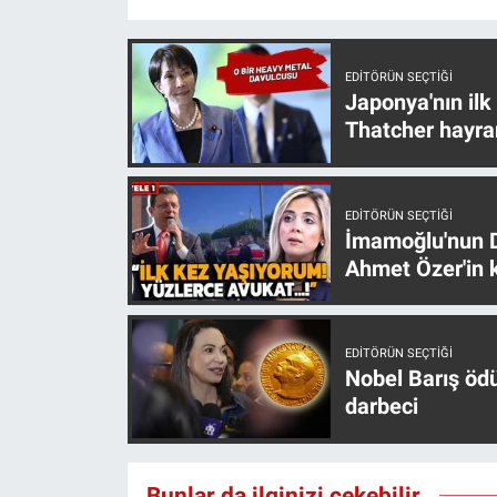
EDITÖRÜN SEÇTIĞI
Japonya'nın ilk
Thatcher hayra
EDITÖRÜN SEÇTIĞI
İmamoğlu'nun D
Ahmet Özer'in k
EDITÖRÜN SEÇTIĞI
Nobel Barış öd
darbeci
Bunlar da ilginizi çekebilir