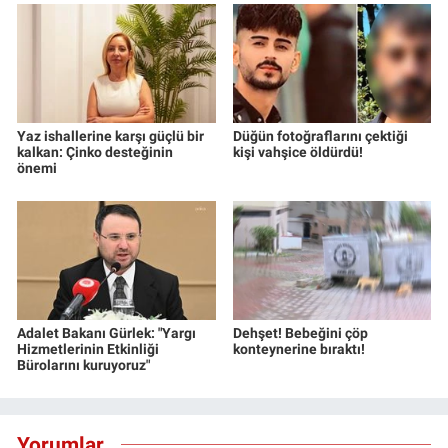
Yaz ishallerine karşı güçlü bir
Düğün fotoğraflarını çektiği
kalkan: Çinko desteğinin
kişi vahşice öldürdü!
önemi
Adalet Bakanı Gürlek: "Yargı
Dehşet! Bebeğini çöp
Hizmetlerinin Etkinliği
konteynerine bıraktı!
Bürolarını kuruyoruz"
Yorumlar