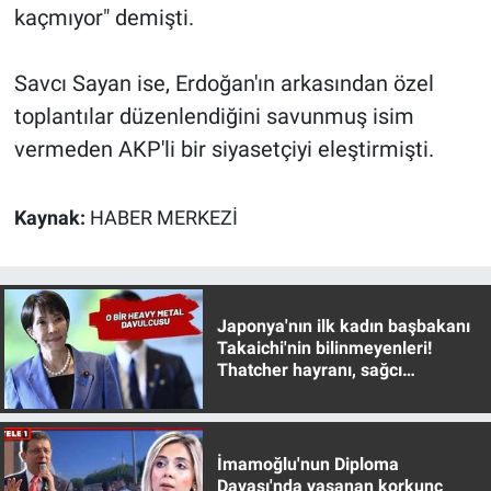
kaçmıyor" demişti.
Savcı Sayan ise, Erdoğan'ın arkasından özel
toplantılar düzenlendiğini savunmuş isim
vermeden AKP'li bir siyasetçiyi eleştirmişti.
Kaynak:
HABER MERKEZİ
Japonya'nın ilk kadın başbakanı
Takaichi'nin bilinmeyenleri!
Thatcher hayranı, sağcı
muhafazakar
İmamoğlu'nun Diploma
Davası'nda yaşanan korkunç