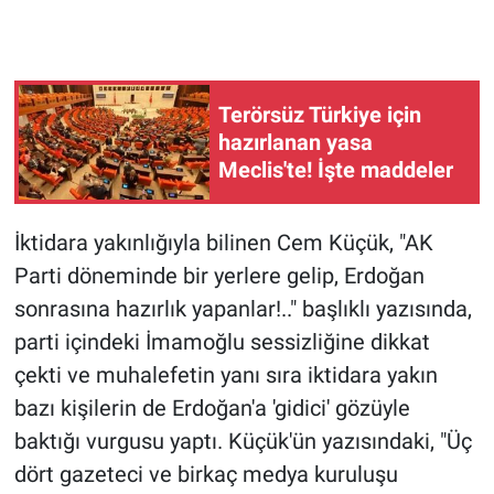
Gündem Özel
Günün görüntüsü
Terörsüz Türkiye için
hazırlanan yasa
Haber
Meclis'te! İşte maddeler
İlan
İktidara yakınlığıyla bilinen Cem Küçük, "AK
Parti döneminde bir yerlere gelip, Erdoğan
Kimdir
sonrasına hazırlık yapanlar!.." başlıklı yazısında,
Koronavirüs
parti içindeki İmamoğlu sessizliğine dikkat
çekti ve muhalefetin yanı sıra iktidara yakın
Kültür Sanat
bazı kişilerin de Erdoğan'a 'gidici' gözüyle
baktığı vurgusu yaptı. Küçük'ün yazısındaki, "Üç
Ne demişti
dört gazeteci ve birkaç medya kuruluşu