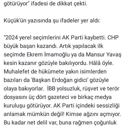
Nedir
götürüyor" ifadesi de dikkat çekti.
Popüler
Küçük'ün yazısında şu ifadeler yer aldı:
Programlar
"2024 yerel seçimlerini AK Parti kaybetti. CHP
Sağlık
büyük başarı kazandı. Artık yapılacak ilk
seçimde Ekrem İmamoğlu ya da Mansur Yavaş
Spor
kesin kazanır gözüyle bakılıyordu. Hâlâ öyle.
Muhalefet de hükûmete yakın isimlerden
Teknoloji
bazıları da 'Başkan Erdoğan gidici' gözüyle
olaya bakıyorlar. İBB yolsuzluk, rüşvet ve terör
Türkiye'nin Geleceği
dosyasını üç dört gazeteci ve birkaç medya
Türkiye'nin Gündemi
kuruluşu götürüyor. AK Parti içindeki sessizliği
anlamak mümkün değil! Kimse ağzını açmıyor.
Yerel Gündem
Bu kadar net delil var, buna rağmen çoğunluk