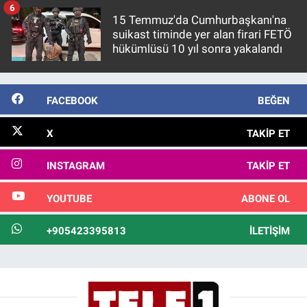
6
15 Temmuz'da Cumhurbaşkanı'na
suikast timinde yer alan firari FETÖ
hükümlüsü 10 yıl sonra yakalandı
FACEBOOK
BEĞEN
X
TAKIP ET
INSTAGRAM
TAKIP ET
YOUTUBE
ABONE OL
+905423395813
İLETIŞIM