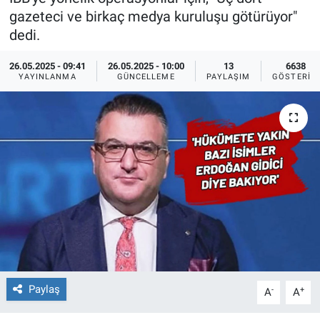
gazeteci ve birkaç medya kuruluşu götürüyor"
Ege'den Esintiler
İletişim
dedi.
Eğitim
26.05.2025 - 09:41
26.05.2025 - 10:00
13
6638
YAYINLANMA
GÜNCELLEME
PAYLAŞIM
GÖSTERIM
Eğlence
Ekonomi
Forum
Gerçeğin İzinde
Gün Başlıyor
Gün Bitiyor
Paylaş
-
+
A
A
Gün Ortası