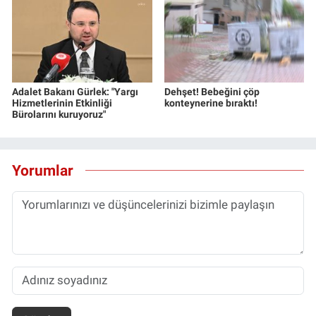
Adalet Bakanı Gürlek: "Yargı
Dehşet! Bebeğini çöp
Hizmetlerinin Etkinliği
konteynerine bıraktı!
Bürolarını kuruyoruz"
Yorumlar