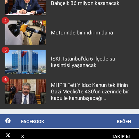
Bahçeli: 86 milyon kazanacak
4
Motorinde bir indirim daha
5
İSKİ: İstanbul'da 6 ilçede su
kesintisi yaşanacak
6
MHP’li Feti Yıldız: Kanun teklifinin
Gazi Meclis'te 430’un üzerinde bir
kabulle kanunlaşacağı
görülmektedir
FACEBOOK
BEĞEN
X
TAKIP ET