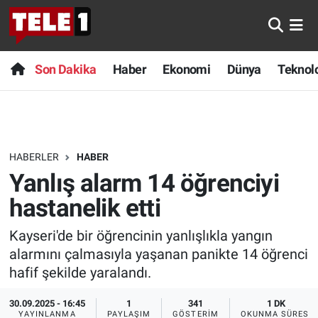
Anında Manşet
Son Dakika
Nöbetçi Eczaneler
Son Dakika
Haber
Ekonomi
Dünya
Teknolo
Başka Sohbetler
Haber
Hava Durumu
Belgesel
Ekonomi
Namaz Vakitleri
HABERLER
HABER
Bilim turu
Dünya
Trafik Durumu
Yanlış alarm 14 öğrenciyi
Bilim ve Teknoloji Evreni
Teknoloji
Süper Lig Puan Durumu ve Fikstür
hastanelik etti
Kayseri'de bir öğrencinin yanlışlıkla yangın
Doğa Konuşuyor
Sağlık
Tüm Manşetler
alarmını çalmasıyla yaşanan panikte 14 öğrenci
Dünya
Spor
Son Dakika Haberleri
hafif şekilde yaralandı.
30.09.2025 - 16:45
1
341
1 DK
Ege Saati
Yayın Akışı
Haber Arşivi
YAYINLANMA
PAYLAŞIM
GÖSTERIM
OKUNMA SÜRESI