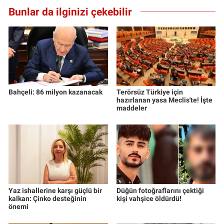
Yerel Yaşam
Bunlar da ilginizi çekebilir
Canlı Yayın
Bahçeli: 86 milyon kazanacak
Terörsüz Türkiye için
hazırlanan yasa Meclis'te! İşte
maddeler
Yaz ishallerine karşı güçlü bir
Düğün fotoğraflarını çektiği
kalkan: Çinko desteğinin
kişi vahşice öldürdü!
önemi