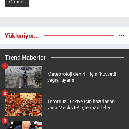
Gönder
Yükleniyor...
Trend Haberler
1
Meteoroloji'den 4 il için "kuvvetli
yağış" uyarısı
2
Terörsüz Türkiye için hazırlanan
yasa Meclis'te! İşte maddeler
3