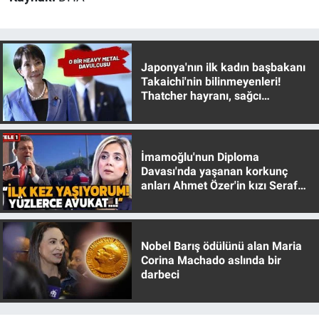
Nedir
Popüler
Japonya'nın ilk kadın başbakanı
Programlar
Takaichi'nin bilinmeyenleri!
Thatcher hayranı, sağcı
muhafazakar
Sağlık
Spor
İmamoğlu'nun Diploma
Davası'nda yaşanan korkunç
anları Ahmet Özer'in kızı Seraf
Teknoloji
Özer anlattı!
Türkiye'nin Geleceği
Nobel Barış ödülünü alan Maria
Türkiye'nin Gündemi
Corina Machado aslında bir
darbeci
Yerel Gündem