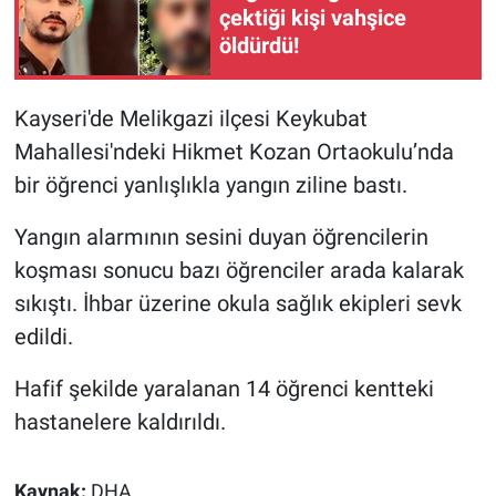
çektiği kişi vahşice
öldürdü!
Gündem Özel
Günün görüntüsü
Kayseri'de Melikgazi ilçesi Keykubat
Mahallesi'ndeki Hikmet Kozan Ortaokulu’nda
Haber
bir öğrenci yanlışlıkla yangın ziline bastı.
İlan
Yangın alarmının sesini duyan öğrencilerin
koşması sonucu bazı öğrenciler arada kalarak
Kimdir
sıkıştı. İhbar üzerine okula sağlık ekipleri sevk
Koronavirüs
edildi.
Hafif şekilde yaralanan 14 öğrenci kentteki
Kültür Sanat
hastanelere kaldırıldı.
Ne demişti
Kaynak:
DHA