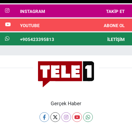
INSTAGRAM
TAKIP ET
YOUTUBE
ABONE OL
+905423395813
İLETIŞIM
Gerçek Haber