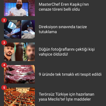
MasterChef Eren Kaşıkçı'nın
cenaze töreni belli oldu
2
Direksiyon sınavında tacize
tutuklama
3
Düğün fotoğraflarını çektiği kişi
vahşice öldürdü!
4
9 üründe tek tırnaklı eti tespit edildi
5
Terörsüz Türkiye için hazırlanan
yasa Meclis'te! İşte maddeler