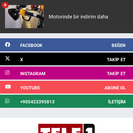
6
Motorinde bir indirim daha
FACEBOOK
BEĞEN
X
TAKIP ET
INSTAGRAM
TAKIP ET
YOUTUBE
ABONE OL
+905423395813
İLETIŞIM