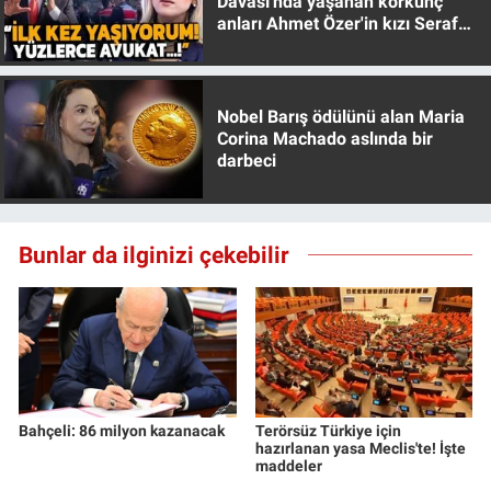
Davası'nda yaşanan korkunç
Yerel Yaşam
anları Ahmet Özer'in kızı Seraf
Özer anlattı!
Canlı Yayın
Nobel Barış ödülünü alan Maria
Corina Machado aslında bir
darbeci
Bunlar da ilginizi çekebilir
Bahçeli: 86 milyon kazanacak
Terörsüz Türkiye için
hazırlanan yasa Meclis'te! İşte
maddeler