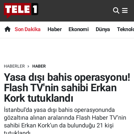
Anında Manşet
Son Dakika
Nöbetçi Eczaneler
Son Dakika
Haber
Ekonomi
Dünya
Teknolo
Başka Sohbetler
Haber
Hava Durumu
Belgesel
Ekonomi
Namaz Vakitleri
HABERLER
HABER
Bilim turu
Dünya
Trafik Durumu
Yasa dışı bahis operasyonu!
Bilim ve Teknoloji Evreni
Teknoloji
Süper Lig Puan Durumu ve Fikstür
Flash TV'nin sahibi Erkan
Kork tutuklandı
Doğa Konuşuyor
Sağlık
Tüm Manşetler
İstanbul'da yasa dışı bahis operasyonunda
Dünya
Spor
Son Dakika Haberleri
gözaltına alınan aralarında Flash Haber TV’nin
sahibi Erkan Kork’un da bulunduğu 21 kişi
Ege Saati
Yayın Akışı
Haber Arşivi
tutuklandı.