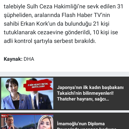
Nedir
talebiyle Sulh Ceza Hakimliği’ne sevk edilen 31
şüpheliden, aralarında Flash Haber TV’nin
Popüler
sahibi Erkan Kork’un da bulunduğu 21 kişi
Programlar
tutuklanarak cezaevine gönderildi, 10 kişi ise
adli kontrol şartıyla serbest bırakıldı.
Sağlık
Kaynak:
DHA
Spor
Teknoloji
Japonya'nın ilk kadın başbakanı
Türkiye'nin Geleceği
Takaichi'nin bilinmeyenleri!
Thatcher hayranı, sağcı
Türkiye'nin Gündemi
muhafazakar
Yerel Gündem
İmamoğlu'nun Diploma