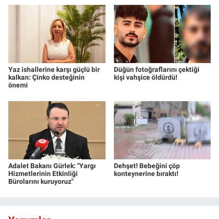
Yaz ishallerine karşı güçlü bir
Düğün fotoğraflarını çektiği
kalkan: Çinko desteğinin
kişi vahşice öldürdü!
önemi
Adalet Bakanı Gürlek: "Yargı
Dehşet! Bebeğini çöp
Hizmetlerinin Etkinliği
konteynerine bıraktı!
Bürolarını kuruyoruz"