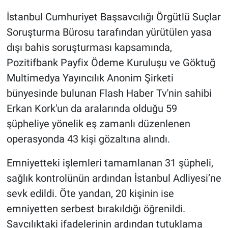
İstanbul Cumhuriyet Başsavcılığı Örgütlü Suçlar
Gündem Özel
Soruşturma Bürosu tarafından yürütülen yasa
dışı bahis soruşturması kapsamında,
Günün görüntüsü
Pozitifbank Payfix Ödeme Kuruluşu ve Göktuğ
Haber
Multimedya Yayıncılık Anonim Şirketi
bünyesinde bulunan Flash Haber Tv'nin sahibi
İlan
Erkan Kork'un da aralarında olduğu 59
şüpheliye yönelik eş zamanlı düzenlenen
Kimdir
operasyonda 43 kişi gözaltına alındı.
Koronavirüs
Emniyetteki işlemleri tamamlanan 31 şüpheli,
sağlık kontrolünün ardından İstanbul Adliyesi’ne
Kültür Sanat
sevk edildi. Öte yandan, 20 kişinin ise
Ne demişti
emniyetten serbest bırakıldığı öğrenildi.
Savcılıktaki ifadelerinin ardından tutuklama