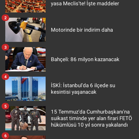
yasa Meclis'te! İşte maddeler
2
Motorinde bir indirim daha
3
Bahçeli: 86 milyon kazanacak
4
İSKİ: İstanbul'da 6 ilçede su
kesintisi yaşanacak
5
15 Temmuz'da Cumhurbaşkanı'na
suikast timinde yer alan firari FETÖ
hükümlüsü 10 yıl sonra yakalandı
6