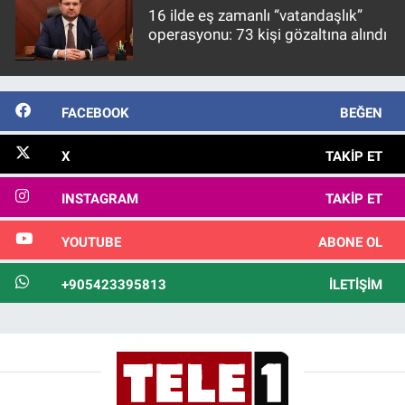
16 ilde eş zamanlı “vatandaşlık”
operasyonu: 73 kişi gözaltına alındı
FACEBOOK
BEĞEN
X
TAKIP ET
INSTAGRAM
TAKIP ET
YOUTUBE
ABONE OL
+905423395813
İLETIŞIM