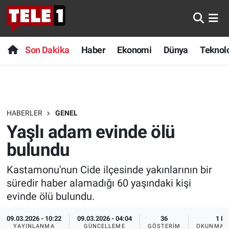
Anında Manşet
Son Dakika
Nöbetçi Eczaneler
Son Dakika
Haber
Ekonomi
Dünya
Teknolo
Başka Sohbetler
Haber
Hava Durumu
Belgesel
Ekonomi
Namaz Vakitleri
HABERLER
GENEL
Bilim turu
Dünya
Trafik Durumu
Yaşlı adam evinde ölü
Bilim ve Teknoloji Evreni
Teknoloji
Süper Lig Puan Durumu ve Fikstür
bulundu
Kastamonu'nun Cide ilçesinde yakınlarının bir
Doğa Konuşuyor
Sağlık
Tüm Manşetler
süredir haber alamadığı 60 yaşındaki kişi
Dünya
Spor
Son Dakika Haberleri
evinde ölü bulundu.
09.03.2026 - 10:22
09.03.2026 - 04:04
36
1 DK
Ege Saati
Yayın Akışı
Haber Arşivi
YAYINLANMA
GÜNCELLEME
GÖSTERIM
OKUNMA S