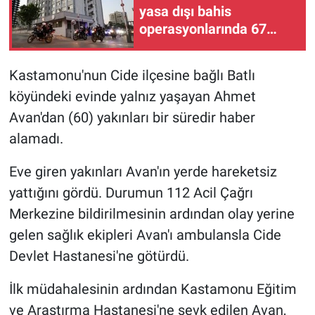
yasa dışı bahis
operasyonlarında 67
Gündem Özel
şüpheli gözaltına alındı
Günün görüntüsü
Kastamonu'nun Cide ilçesine bağlı Batlı
köyündeki evinde yalnız yaşayan Ahmet
Haber
Avan'dan (60) yakınları bir süredir haber
alamadı.
İlan
Eve giren yakınları Avan'ın yerde hareketsiz
Kimdir
yattığını gördü. Durumun 112 Acil Çağrı
Koronavirüs
Merkezine bildirilmesinin ardından olay yerine
gelen sağlık ekipleri Avan'ı ambulansla Cide
Kültür Sanat
Devlet Hastanesi'ne götürdü.
Ne demişti
İlk müdahalesinin ardından Kastamonu Eğitim
ve Araştırma Hastanesi'ne sevk edilen Avan,