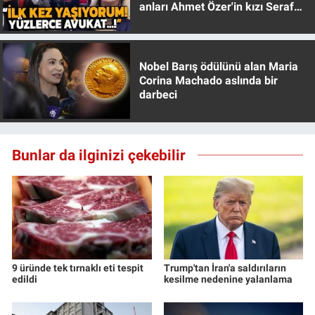
anları Ahmet Özer'in kızı Seraf
Yerel Yaşam
Özer anlattı!
Canlı Yayın
Nobel Barış ödülünü alan Maria
Corina Machado aslında bir
darbeci
Bunlar da ilginizi çekebilir
9 üründe tek tırnaklı eti tespit
Trump'tan İran'a saldırıların
edildi
kesilme nedenine yalanlama