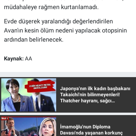
Nedir
müdahaleye rağmen kurtarılamadı.
Popüler
Evde düşerek yaralandığı değerlendirilen
Avan'ın kesin ölüm nedeni yapılacak otopsinin
Programlar
ardından belirlenecek.
Sağlık
Kaynak:
AA
Spor
Teknoloji
Japonya'nın ilk kadın başbakanı
Takaichi'nin bilinmeyenleri!
Türkiye'nin Geleceği
Thatcher hayranı, sağcı
muhafazakar
Türkiye'nin Gündemi
Yerel Gündem
İmamoğlu'nun Diploma
Davası'nda yaşanan korkunç