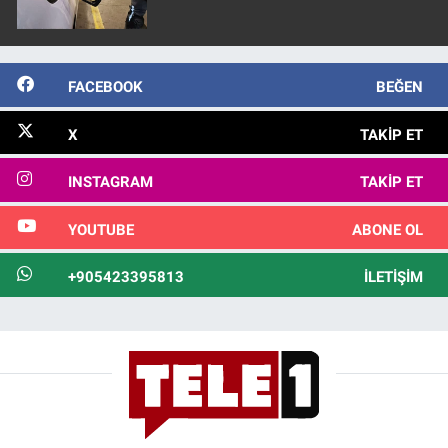
FACEBOOK
BEĞEN
X
TAKIP ET
INSTAGRAM
TAKIP ET
YOUTUBE
ABONE OL
+905423395813
İLETIŞIM