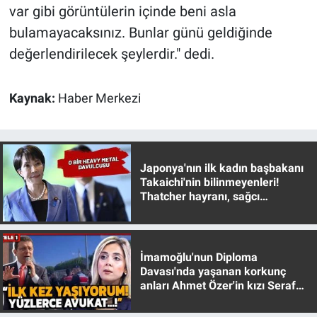
var gibi görüntülerin içinde beni asla
Yerel Yaşam
bulamayacaksınız. Bunlar günü geldiğinde
Canlı Yayın
değerlendirilecek şeylerdir." dedi.
Kaynak:
Haber Merkezi
Japonya'nın ilk kadın başbakanı
Takaichi'nin bilinmeyenleri!
Thatcher hayranı, sağcı
muhafazakar
İmamoğlu'nun Diploma
Davası'nda yaşanan korkunç
anları Ahmet Özer'in kızı Seraf
Özer anlattı!