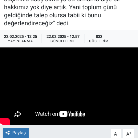
hakkımız yok diye artık. Yani toplum günü
Ege'den Esintiler
İletişim
geldiğinde talep olursa tabii ki bunu
değerlendireceğiz" dedi.
Eğitim
22.02.2025 - 12:25
22.02.2025 - 12:57
832
YAYINLANMA
GÜNCELLEME
GÖSTERIM
Eğlence
Ekonomi
Forum
Gerçeğin İzinde
Gün Başlıyor
Gün Bitiyor
Paylaş
-
+
A
A
Gün Ortası