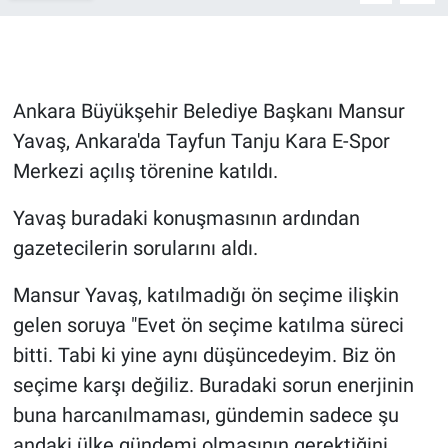
Gündem Özel
Günün görüntüsü
Ankara Büyükşehir Belediye Başkanı Mansur
Yavaş, Ankara'da Tayfun Tanju Kara E-Spor
Haber
Merkezi açılış törenine katıldı.
İlan
Yavaş buradaki konuşmasının ardından
gazetecilerin sorularını aldı.
Kimdir
Mansur Yavaş, katılmadığı ön seçime ilişkin
Koronavirüs
gelen soruya "Evet ön seçime katılma süreci
Kültür Sanat
bitti. Tabi ki yine aynı düşüncedeyim. Biz ön
seçime karşı değiliz. Buradaki sorun enerjinin
Ne demişti
buna harcanılmaması, gündemin sadece şu
andaki ülke gündemi olmasının gerektiğini