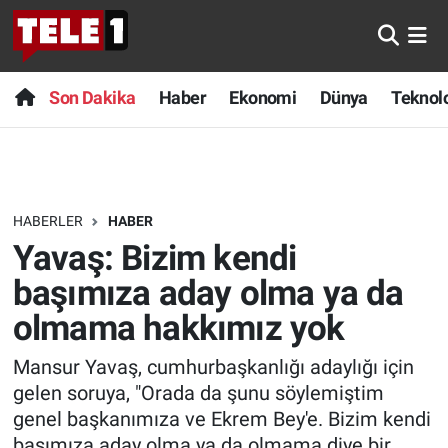
Anında Manşet
Son Dakika
Nöbetçi Eczaneler
Son Dakika
Haber
Ekonomi
Dünya
Teknolo
Başka Sohbetler
Haber
Hava Durumu
Belgesel
Ekonomi
Namaz Vakitleri
HABERLER
HABER
Bilim turu
Dünya
Trafik Durumu
Yavaş: Bizim kendi
Bilim ve Teknoloji Evreni
Teknoloji
Süper Lig Puan Durumu ve Fikstür
başımıza aday olma ya da
olmama hakkımız yok
Doğa Konuşuyor
Sağlık
Tüm Manşetler
Mansur Yavaş, cumhurbaşkanlığı adaylığı için
Dünya
Spor
Son Dakika Haberleri
gelen soruya, "Orada da şunu söylemiştim
genel başkanımıza ve Ekrem Bey'e. Bizim kendi
Ege Saati
Yayın Akışı
Haber Arşivi
başımıza aday olma ya da olmama diye bir