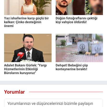
Yaz ishallerine karşı güçlü bir
Düğün fotoğraflarını çektiği
kalkan: Çinko desteğinin
kişi vahşice öldürdü!
önemi
Adalet Bakanı Gürlek: "Yargı
Dehşet! Bebeğini çöp
Hizmetlerinin Etkinliği
konteynerine bıraktı!
Bürolarını kuruyoruz"
Yorumlar