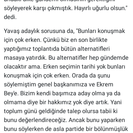
Nedir
söyleyerek karşı çıkmıştık. Hayırlı uğurlu olsun."
dedi.
Popüler
Yavaş adaylık sorusuna da, "Bunları konuşmak
Programlar
için çok erken. Çünkü biz en son birlikte
Sağlık
yaptığımız toplantıda bütün alternatifleri
masaya yatırdık. Bu alternatifler hep gündemde
Spor
olacaktır ama. Erken seçimin tarihi yok bunları
konuşmak için çok erken. Orada da şunu
Teknoloji
söylemiştim genel başkanımıza ve Ekrem
Bey'e. Bizim kendi başımıza aday olma ya da
Türkiye'nin Geleceği
olmama diye bir hakkımız yok diye artık. Yani
Türkiye'nin Gündemi
toplum günü geldiğinde talep olursa tabii ki
bunu değerlendireceğiz. Ancak bunu yaparken
Yerel Gündem
bunu söylerken de asla partide bir bölünmüşlük