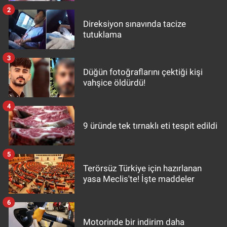
2
Direksiyon sınavında tacize
tutuklama
3
Düğün fotoğraflarını çektiği kişi
vahşice öldürdü!
4
9 üründe tek tırnaklı eti tespit edildi
5
Terörsüz Türkiye için hazırlanan
yasa Meclis'te! İşte maddeler
6
Motorinde bir indirim daha