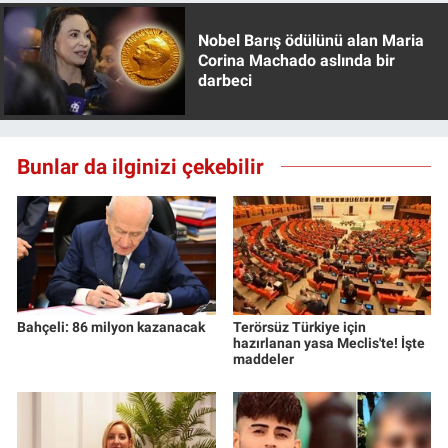
Nobel Barış ödülünü alan Maria
Corina Machado aslında bir
darbeci
Bunlar da ilginizi çekebilir
Bahçeli: 86 milyon kazanacak
Terörsüz Türkiye için
hazırlanan yasa Meclis'te! İşte
maddeler