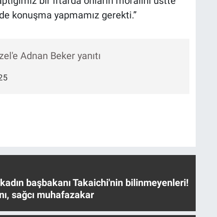
ptığımız bir iftarda onların moralini üstte
kilde konuşma yapmamız gerekti.”
zel'e Adnan Beker yanıtı
25
 kadın başbakanı Takaichi'nin bilinmeyenleri!
nı, sağcı muhafazakar