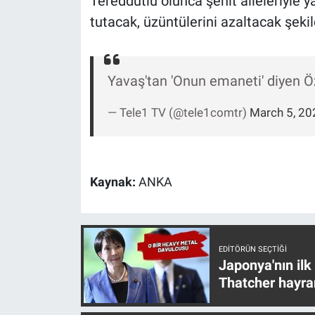
Tereddütlü olunca şehit aileleriyle ya
Yerel Yaşam
tutacak, üzüntülerini azaltacak şe
Canlı Yayın
Yavaş'tan 'Onun emaneti' diyen Ö
— Tele1 TV (@tele1comtr)
March 5, 20
Kaynak:
ANKA
EDITÖRÜN SEÇTIĞI
Japonya'nın ilk
Thatcher hayra