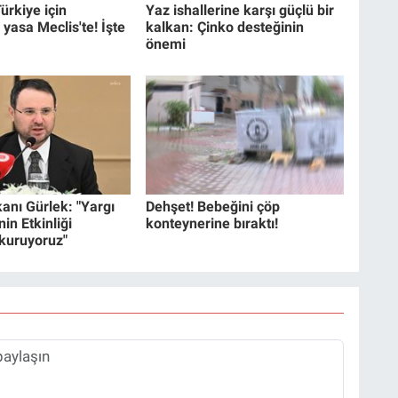
ürkiye için
Yaz ishallerine karşı güçlü bir
 yasa Meclis'te! İşte
kalkan: Çinko desteğinin
önemi
anı Gürlek: "Yargı
Dehşet! Bebeğini çöp
in Etkinliği
konteynerine bıraktı!
 kuruyoruz"