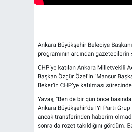
Gündem Özel
Günün görüntüsü
Haber
Ankara Büyükşehir Belediye Başkanı 
programının ardından gazetecilerin so
İlan
CHP’ye katılan Ankara Milletvekili A
Kimdir
Başkan Özgür Özel’in "Mansur Başkan’
Beker’in CHP’ye katılması sürecinde 
Koronavirüs
Yavaş, "Ben de bir gün önce basından
Kültür Sanat
Ankara Büyükşehir’de İYİ Parti Grup
ancak transferinden haberim olmadı
Ne demişti
sonra da rozet takıldığını gördüm. B