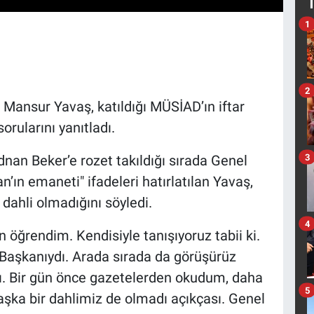
1
2
Mansur Yavaş, katıldığı MÜSİAD’ın iftar
rularını yanıtladı.
3
dnan Beker’e rozet takıldığı sırada Genel
ın emaneti" ifadeleri hatırlatılan Yavaş,
dahli olmadığını söyledi.
4
 öğrendim. Kendisiyle tanışıyoruz tabii ki.
 Başkanıydı. Arada sırada da görüşürüz
. Bir gün önce gazetelerden okudum, daha
5
aşka bir dahlimiz de olmadı açıkçası. Genel