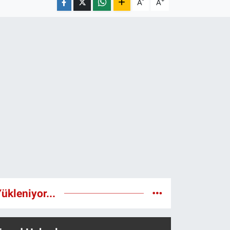
-
+
A
A
ükleniyor...