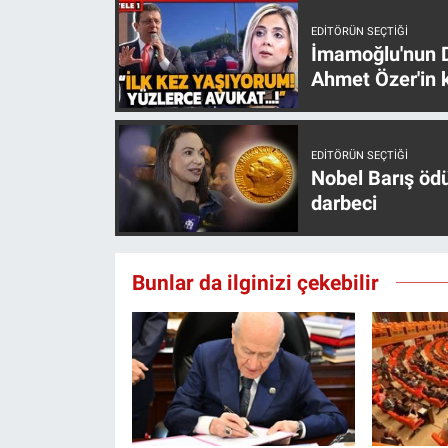
EDITÖRÜN SEÇTIĞI
İmamoğlu'nun D
Ahmet Özer'in k
EDITÖRÜN SEÇTIĞI
Nobel Barış öd
darbeci
Bunlar da ilginizi çekebilir