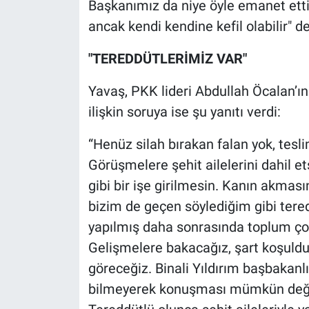
Başkanımız da niye öyle emanet ett
Nedir
ancak kendi kendine kefil olabilir" de
Popüler
"TEREDDÜTLERİMİZ VAR"
Programlar
Yavaş, PKK lideri Abdullah Öcalan’ı
ilişkin soruya ise şu yanıtı verdi:
Sağlık
“Henüz silah bırakan falan yok, tesl
Spor
Görüşmelere şehit ailelerini dahil e
Teknoloji
gibi bir işe girilmesin. Kanın akmas
bizim de geçen söylediğim gibi ter
Türkiye'nin Geleceği
yapılmış daha sonrasında toplum çok
Gelişmelere bakacağız, şart koşul
Türkiye'nin Gündemi
göreceğiz. Binali Yıldırım başbakanl
Yerel Gündem
bilmeyerek konuşması mümkün değil