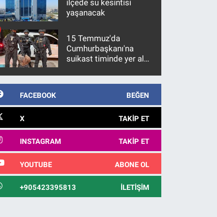
ilçede su kesintisi
yaşanacak
15 Temmuz'da
Cumhurbaşkanı'na
suikast timinde yer alan
firari FETÖ hükümlüsü
10 yıl sonra yakalandı
FACEBOOK
BEĞEN
X
TAKIP ET
INSTAGRAM
TAKIP ET
YOUTUBE
ABONE OL
+905423395813
İLETIŞIM