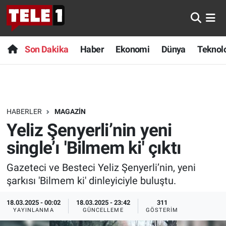
Anında Manşet
Son Dakika
Nöbetçi Eczaneler
Son Dakika
Haber
Ekonomi
Dünya
Teknolo
Başka Sohbetler
Haber
Hava Durumu
Belgesel
Ekonomi
Namaz Vakitleri
HABERLER
MAGAZIN
Bilim turu
Dünya
Trafik Durumu
Yeliz Şenyerli’nin yeni
Bilim ve Teknoloji Evreni
Teknoloji
Süper Lig Puan Durumu ve Fikstür
single’ı 'Bilmem ki' çıktı
Gazeteci ve Besteci Yeliz Şenyerli’nin, yeni
Doğa Konuşuyor
Sağlık
Tüm Manşetler
şarkısı 'Bilmem ki' dinleyiciyle buluştu.
Dünya
Spor
Son Dakika Haberleri
18.03.2025 - 00:02
18.03.2025 - 23:42
311
YAYINLANMA
GÜNCELLEME
GÖSTERIM
Ege Saati
Yayın Akışı
Haber Arşivi