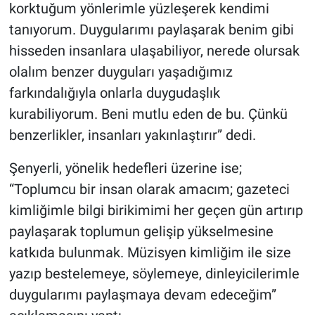
Nedir
korktuğum yönlerimle yüzleşerek kendimi
tanıyorum. Duygularımı paylaşarak benim gibi
Popüler
hisseden insanlara ulaşabiliyor, nerede olursak
olalım benzer duyguları yaşadığımız
Programlar
farkındalığıyla onlarla duygudaşlık
Sağlık
kurabiliyorum. Beni mutlu eden de bu. Çünkü
benzerlikler, insanları yakınlaştırır” dedi.
Spor
Şenyerli, yönelik hedefleri üzerine ise;
Teknoloji
“Toplumcu bir insan olarak amacım; gazeteci
kimliğimle bilgi birikimimi her geçen gün artırıp
Türkiye'nin Geleceği
paylaşarak toplumun gelişip yükselmesine
katkıda bulunmak. Müzisyen kimliğim ile size
Türkiye'nin Gündemi
yazıp bestelemeye, söylemeye, dinleyicilerimle
Yerel Gündem
duygularımı paylaşmaya devam edeceğim”