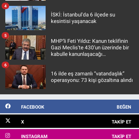
4
İSKİ: İstanbul'da 6 ilçede su
kesintisi yaşanacak
5
MHP’li Feti Yıldız: Kanun teklifinin
Gazi Meclis'te 430’un üzerinde bir
kabulle kanunlaşacağı
görülmektedir
6
16 ilde eş zamanlı “vatandaşlık”
operasyonu: 73 kişi gözaltına alındı
FACEBOOK
BEĞEN
X
TAKIP ET
INSTAGRAM
TAKIP ET