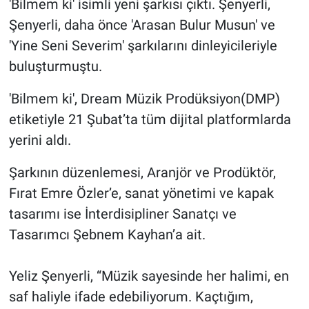
'Bilmem ki' isimli yeni şarkısı çıktı. Şenyerli,
Şenyerli, daha önce 'Arasan Bulur Musun' ve
Gündem Özel
'Yine Seni Severim' şarkılarını dinleyicileriyle
buluşturmuştu.
Günün görüntüsü
'Bilmem ki', Dream Müzik Prodüksiyon(DMP)
Haber
etiketiyle 21 Şubat’ta tüm dijital platformlarda
İlan
yerini aldı.
Şarkının düzenlemesi, Aranjör ve Prodüktör,
Kimdir
Fırat Emre Özler’e, sanat yönetimi ve kapak
Koronavirüs
tasarımı ise İnterdisipliner Sanatçı ve
Tasarımcı Şebnem Kayhan’a ait.
Kültür Sanat
Yeliz Şenyerli, “Müzik sayesinde her halimi, en
Ne demişti
saf haliyle ifade edebiliyorum. Kaçtığım,