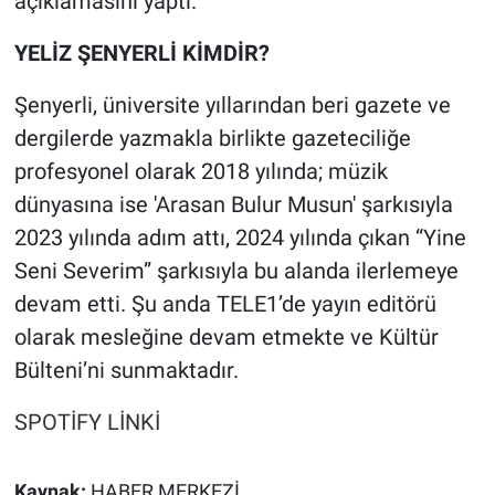
açıklamasını yaptı.
Yerel Yaşam
YELİZ ŞENYERLİ KİMDİR?
Canlı Yayın
Şenyerli, üniversite yıllarından beri gazete ve
dergilerde yazmakla birlikte gazeteciliğe
profesyonel olarak 2018 yılında; müzik
dünyasına ise 'Arasan Bulur Musun' şarkısıyla
2023 yılında adım attı, 2024 yılında çıkan “Yine
Seni Severim” şarkısıyla bu alanda ilerlemeye
devam etti. Şu anda TELE1’de yayın editörü
olarak mesleğine devam etmekte ve Kültür
Bülteni’ni sunmaktadır.
SPOTİFY LİNKİ
Kaynak:
HABER MERKEZİ