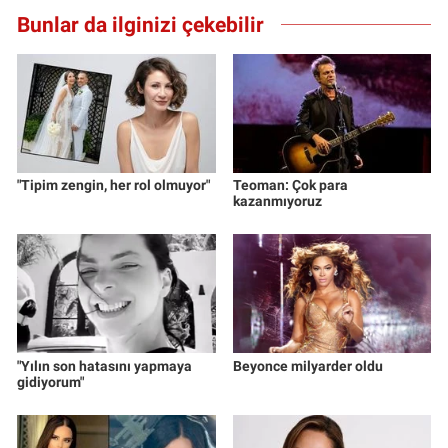
Bunlar da ilginizi çekebilir
"Tipim zengin, her rol olmuyor"
Teoman: Çok para
kazanmıyoruz
"Yılın son hatasını yapmaya
Beyonce milyarder oldu
gidiyorum"