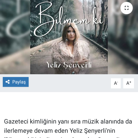
Ege'den Esintiler
İletişim
Eğitim
Eğlence
Ekonomi
Forum
Paylaş
-
+
A
A
Gerçeğin İzinde
Gün Başlıyor
Gazeteci kimliğinin yanı sıra müzik alanında da
Gün Bitiyor
ilerlemeye devam eden Yeliz Şenyerli'nin
Gün Ortası