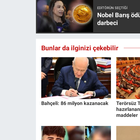
EDITÖRÜN SEÇTIĞI
Nobel Barış öd
darbeci
Bunlar da ilginizi çekebilir
Bahçeli: 86 milyon kazanacak
Terörsüz T
hazırlanan
maddeler