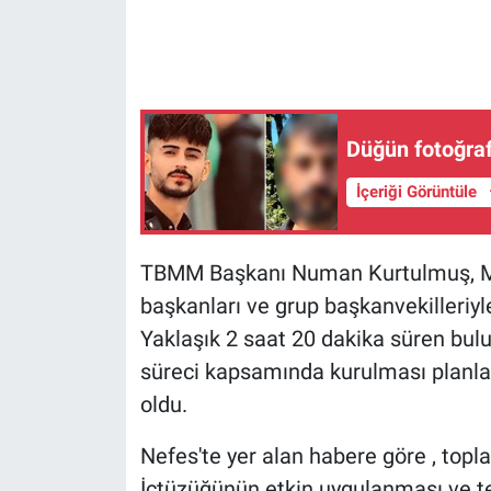
Gündem Özel
Günün görüntüsü
Düğün fotoğrafl
Haber
İçeriği Görüntüle
İlan
TBMM Başkanı Numan Kurtulmuş, Mecl
Kimdir
başkanları ve grup başkanvekilleriyle
Koronavirüs
Yaklaşık 2 saat 20 dakika süren bul
süreci kapsamında kurulması planl
Kültür Sanat
oldu.
Ne demişti
Nefes'te yer alan habere göre , topla
İçtüzüğünün etkin uygulanması ve t