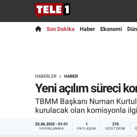
Anında Manşet
Son Dakika
Nöbetçi Eczaneler
Son Dakika
Haber
Ekonomi
Dün
Başka Sohbetler
Haber
Hava Durumu
Belgesel
Ekonomi
Namaz Vakitleri
Bilim turu
Dünya
Trafik Durumu
HABERLER
HABER
Yeni açılım süreci k
Bilim ve Teknoloji Evreni
Teknoloji
Süper Lig Puan Durumu ve Fikstür
TBMM Başkanı Numan Kurtulmuş,
Doğa Konuşuyor
Sağlık
Tüm Manşetler
kurulacak olan komisyonla ilgil
Dünya
Spor
Son Dakika Haberleri
25.06.2025 - 01:01
1
276
YAYINLANMA
PAYLAŞIM
GÖSTERIM
Ege Saati
Yayın Akışı
Haber Arşivi