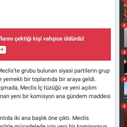
2
arını çektiği kişi vahşice öldürdü!
3
is’te grubu bulunan siyasi partilerin grup
 yemekli bir toplantıda bir araya geldi.
4
uşmada, Meclis İç tüzüğü ve yeni açılım
anan yeni bir komisyon ana gündem maddesi
5
ntıda iki ana başlık öne çıktı. Meclis
erörle mücadelede için yeni bir komisyonun