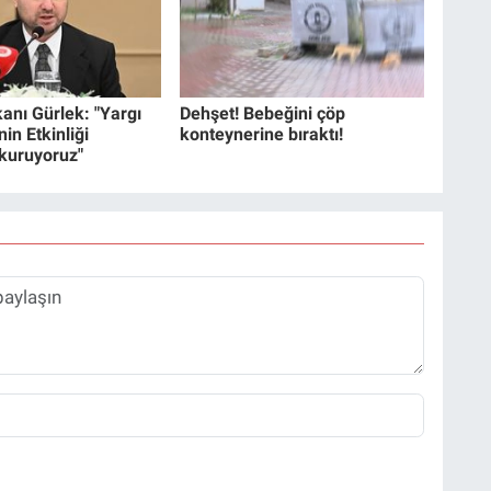
anı Gürlek: "Yargı
Dehşet! Bebeğini çöp
in Etkinliği
konteynerine bıraktı!
 kuruyoruz"