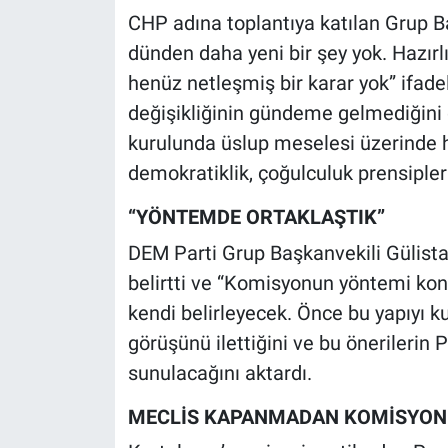
Yerel Yaşam
CHP adına toplantıya katılan Grup B
dünden daha yeni bir şey yok. Hazırlı
Canlı Yayın
henüz netleşmiş bir karar yok” ifadel
değişikliğinin gündeme gelmediğini d
kurulunda üslup meselesi üzerinde ha
demokratiklik, çoğulculuk prensipleri
“YÖNTEMDE ORTAKLAŞTIK”
DEM Parti Grup Başkanvekili Gülistan
belirtti ve “Komisyonun yöntemi kon
kendi belirleyecek. Önce bu yapıyı ku
görüşünü ilettiğini ve bu önerilerin
sunulacağını aktardı.
MECLİS KAPANMADAN KOMİSYON