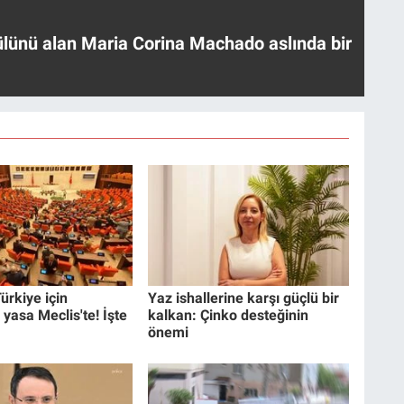
ülünü alan Maria Corina Machado aslında bir
ürkiye için
Yaz ishallerine karşı güçlü bir
 yasa Meclis'te! İşte
kalkan: Çinko desteğinin
önemi