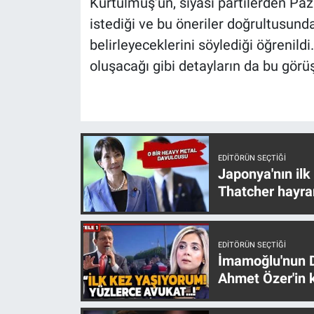
Kurtulmuş’un, siyasi partilerden Paz
istediği ve bu öneriler doğrultusund
belirleyeceklerini söylediği öğrenild
oluşacağı gibi detayların da bu görüş
EDITÖRÜN SEÇTIĞI
Japonya'nın ilk
Thatcher hayra
EDITÖRÜN SEÇTIĞI
İmamoğlu'nun D
Ahmet Özer'in k