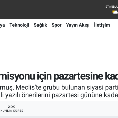
ya
Teknoloji
Sağlık
Spor
Yayın Akışı
İletişim
omisyonu için pazartesine kad
 Meclis'te grubu bulunan siyasi partile
i yazılı önerilerini pazartesi gününe kadar
2 DK
OKUNMA SÜRESI