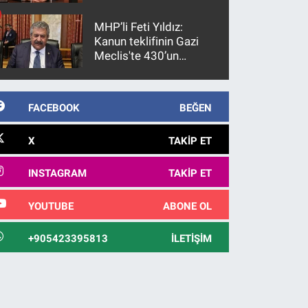
gözaltına alındı
MHP’li Feti Yıldız:
Kanun teklifinin Gazi
Meclis'te 430’un
üzerinde bir kabulle
kanunlaşacağı
görülmektedir
FACEBOOK
BEĞEN
X
TAKIP ET
INSTAGRAM
TAKIP ET
YOUTUBE
ABONE OL
+905423395813
İLETIŞIM