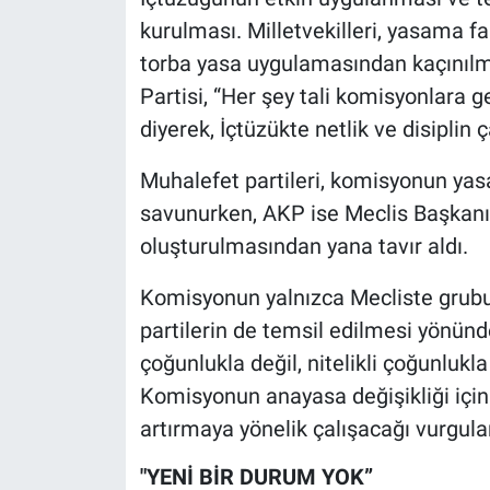
Nedir
kurulması. Milletvekilleri, yasama f
torba yasa uygulamasından kaçınılmas
Popüler
Partisi, “Her şey tali komisyonlara ge
Programlar
diyerek, İçtüzükte netlik ve disiplin ç
Sağlık
Muhalefet partileri, komisyonun yas
savunurken, AKP ise Meclis Başkanı
Spor
oluşturulmasından yana tavır aldı.
Teknoloji
Komisyonun yalnızca Mecliste grubu 
partilerin de temsil edilmesi yönünde
Türkiye'nin Geleceği
çoğunlukla değil, nitelikli çoğunlukla
Komisyonun anayasa değişikliği için d
Türkiye'nin Gündemi
artırmaya yönelik çalışacağı vurgula
Yerel Gündem
"YENİ BİR DURUM YOK”