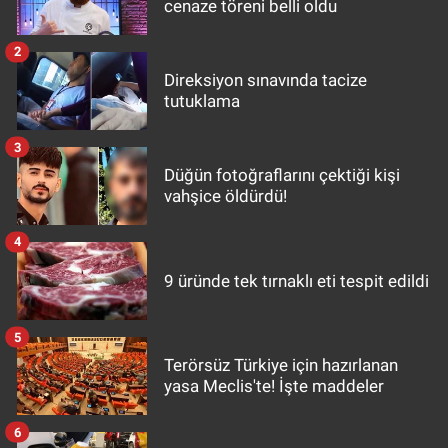
cenaze töreni belli oldu
2
Direksiyon sınavında tacize
tutuklama
3
Düğün fotoğraflarını çektiği kişi
vahşice öldürdü!
4
9 üründe tek tırnaklı eti tespit edildi
5
Terörsüz Türkiye için hazırlanan
yasa Meclis'te! İşte maddeler
6