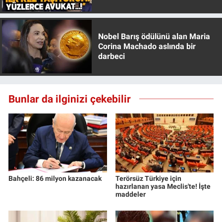
Özer anlattı!
Nobel Barış ödülünü alan Maria
Corina Machado aslında bir
darbeci
Bunlar da ilginizi çekebilir
Bahçeli: 86 milyon kazanacak
Terörsüz Türkiye için
hazırlanan yasa Meclis'te! İşte
maddeler