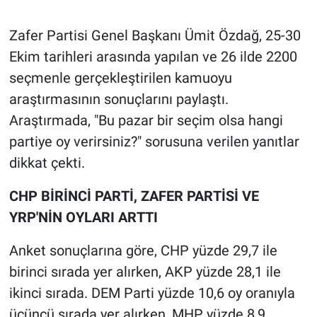
Gündem Özel
Zafer Partisi Genel Başkanı Ümit Özdağ, 25-30
Ekim tarihleri arasında yapılan ve 26 ilde 2200
Günün görüntüsü
seçmenle gerçekleştirilen kamuoyu
araştırmasının sonuçlarını paylaştı.
Haber
Araştırmada, "Bu pazar bir seçim olsa hangi
partiye oy verirsiniz?" sorusuna verilen yanıtlar
İlan
dikkat çekti.
Kimdir
CHP BİRİNCİ PARTİ, ZAFER PARTİSİ VE
Koronavirüs
YRP'NİN OYLARI ARTTI
Anket sonuçlarına göre, CHP yüzde 29,7 ile
Kültür Sanat
birinci sırada yer alırken, AKP yüzde 28,1 ile
Ne demişti
ikinci sırada. DEM Parti yüzde 10,6 oy oranıyla
üçüncü sırada yer alırken, MHP yüzde 8,9,