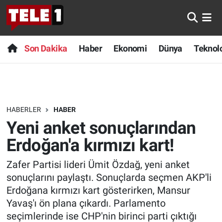
Anında Manşet
Son Dakika
Nöbetçi Eczaneler
Son Dakika
Haber
Ekonomi
Dünya
Teknolo
Başka Sohbetler
Haber
Hava Durumu
Belgesel
Ekonomi
Namaz Vakitleri
HABERLER
HABER
Bilim turu
Dünya
Trafik Durumu
Yeni anket sonuçlarından
Bilim ve Teknoloji Evreni
Teknoloji
Süper Lig Puan Durumu ve Fikstür
Erdoğan'a kırmızı kart!
Zafer Partisi lideri Ümit Özdağ, yeni anket
Doğa Konuşuyor
Sağlık
Tüm Manşetler
sonuçlarını paylaştı. Sonuçlarda seçmen AKP'li
Dünya
Spor
Son Dakika Haberleri
Erdoğana kırmızı kart gösterirken, Mansur
Yavaş'ı ön plana çıkardı. Parlamento
Ege Saati
Yayın Akışı
Haber Arşivi
seçimlerinde ise CHP'nin birinci parti çıktığı