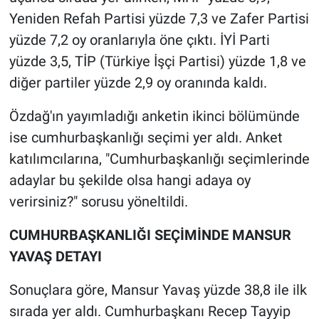
Nedir
Yeniden Refah Partisi yüzde 7,3 ve Zafer Partisi
yüzde 7,2 oy oranlarıyla öne çıktı. İYİ Parti
Popüler
yüzde 3,5, TİP (Türkiye İşçi Partisi) yüzde 1,8 ve
Programlar
diğer partiler yüzde 2,9 oy oranında kaldı.
Sağlık
Özdağ'ın yayımladığı anketin ikinci bölümünde
ise cumhurbaşkanlığı seçimi yer aldı. Anket
Spor
katılımcılarına, "Cumhurbaşkanlığı seçimlerinde
adaylar bu şekilde olsa hangi adaya oy
Teknoloji
verirsiniz?" sorusu yöneltildi.
Türkiye'nin Geleceği
CUMHURBAŞKANLIĞI SEÇİMİNDE MANSUR
YAVAŞ DETAYI
Türkiye'nin Gündemi
Sonuçlara göre, Mansur Yavaş yüzde 38,8 ile ilk
Yerel Gündem
sırada yer aldı. Cumhurbaşkanı Recep Tayyip