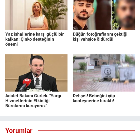
Yaz ishallerine karşı güçlü bir
Düğün fotoğraflarını çektiği
kalkan: Çinko desteğinin
kişi vahşice öldürdü!
önemi
Adalet Bakanı Gürlek: "Yargı
Dehşet! Bebeğini çöp
Hizmetlerinin Etkinliği
konteynerine bıraktı!
Bürolarını kuruyoruz"
Yorumlar