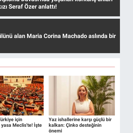
ızı Seraf Özer anlattı!
ülünü alan Maria Corina Machado aslında bir
ürkiye için
Yaz ishallerine karşı güçlü bir
 yasa Meclis'te! İşte
kalkan: Çinko desteğinin
önemi