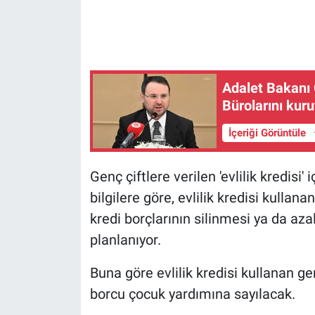
Gündem Özel
Günün görüntüsü
Adalet Bakanı G
Bürolarını kur
Haber
İçeriği Görüntüle
İlan
Genç çiftlere verilen 'evlilik kredisi
Kimdir
bilgilere göre, evlilik kredisi kulla
Koronavirüs
kredi borçlarının silinmesi ya da az
planlanıyor.
Kültür Sanat
Buna göre evlilik kredisi kullanan 
Ne demişti
borcu çocuk yardımına sayılacak.