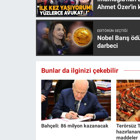
Yerel Yaşam
Ahmet Özer'in k
Canlı Yayın
EDITÖRÜN SEÇTIĞI
Nobel Barış öd
darbeci
Bunlar da ilginizi çekebilir
Bahçeli: 86 milyon kazanacak
Terörsüz T
hazırlanan
maddeler