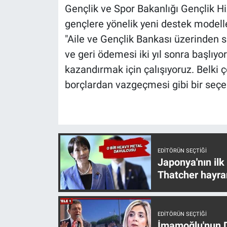
Nedir
Gençlik ve Spor Bakanlığı Gençlik H
gençlere yönelik yeni destek modelleri
Popüler
"Aile ve Gençlik Bankası üzerinden sağ
ve geri ödemesi iki yıl sonra başlıyo
Programlar
kazandırmak için çalışıyoruz. Belki ç
Sağlık
borçlardan vazgeçmesi gibi bir seçen
Spor
Teknoloji
EDITÖRÜN SEÇTIĞI
Türkiye'nin Geleceği
Japonya'nın ilk
Thatcher hayra
Türkiye'nin Gündemi
Yerel Gündem
EDITÖRÜN SEÇTIĞI
İmamoğlu'nun D