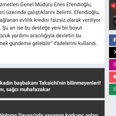
izmetleri Genel Müdürü Enes Efendioğlu,
6
 üzerinde çalıştıklarını belirtti. Efendioğlu,
lanan evlilik kredisi faizsiz olarak veriliyor
r. Şu an ise bu desteğe yeni bir boyut
ocuk yardımı aracılığıyla devletin bu
ek gündeme gelebilir" ifadelerini kullandı.
 kadın başbakanı Takaichi'nin bilinmeyenleri!
nı, sağcı muhafazakar
iploma Davası'nda yaşanan korkunç anları