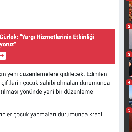
2
ürlek: "Yargı Hizmetlerinin Etkinliği
uyoruz"
3
' için yeni düzenlemelere gidilecek. Edinilen
nan çiftlerin çocuk sahibi olmaları durumunda
4
altılması yönünde yeni bir düzenleme
5
gençler çocuk yapmaları durumunda kredi