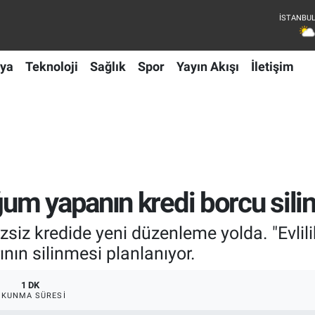
ya
Teknoloji
Sağlık
Spor
Yayın Akışı
İletişim
um yapanın kredi borcu sili
izsiz kredide yeni düzenleme yolda. "Evlilik
ının silinmesi planlanıyor.
1 DK
OKUNMA SÜRESI