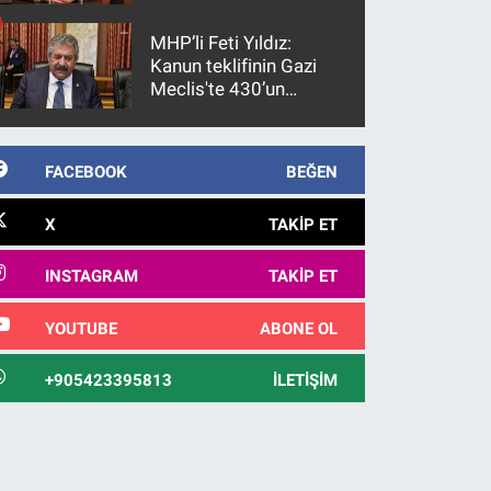
gözaltına alındı
MHP’li Feti Yıldız:
Kanun teklifinin Gazi
Meclis'te 430’un
üzerinde bir kabulle
kanunlaşacağı
görülmektedir
FACEBOOK
BEĞEN
X
TAKIP ET
INSTAGRAM
TAKIP ET
YOUTUBE
ABONE OL
+905423395813
İLETIŞIM