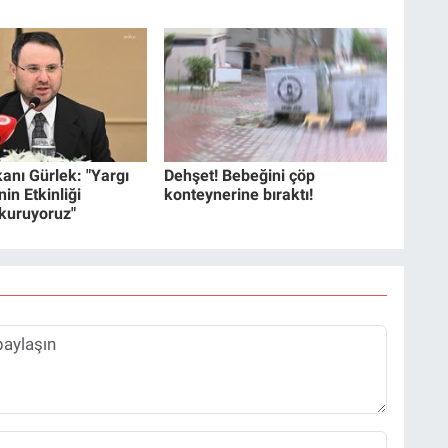
anı Gürlek: "Yargı
Dehşet! Bebeğini çöp
in Etkinliği
konteynerine bıraktı!
 kuruyoruz"