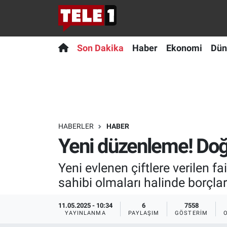
Anında Manşet
Son Dakika
Nöbetçi Eczaneler
Son Dakika
Haber
Ekonomi
Dün
Başka Sohbetler
Haber
Hava Durumu
Belgesel
Ekonomi
Namaz Vakitleri
Bilim turu
Dünya
Trafik Durumu
HABERLER
HABER
Yeni düzenleme! Doğ
Bilim ve Teknoloji Evreni
Teknoloji
Süper Lig Puan Durumu ve Fikstür
Yeni evlenen çiftlere verilen fa
Doğa Konuşuyor
Sağlık
Tüm Manşetler
sahibi olmaları halinde borçlar
Dünya
Spor
Son Dakika Haberleri
11.05.2025 - 10:34
6
7558
YAYINLANMA
PAYLAŞIM
GÖSTERIM
Ege Saati
Yayın Akışı
Haber Arşivi