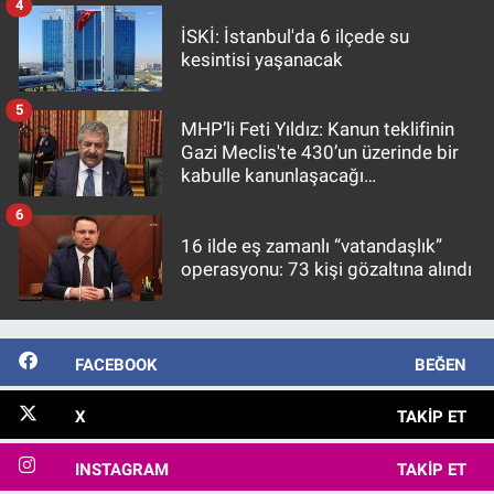
4
İSKİ: İstanbul'da 6 ilçede su
kesintisi yaşanacak
5
MHP’li Feti Yıldız: Kanun teklifinin
Gazi Meclis'te 430’un üzerinde bir
kabulle kanunlaşacağı
görülmektedir
6
16 ilde eş zamanlı “vatandaşlık”
operasyonu: 73 kişi gözaltına alındı
FACEBOOK
BEĞEN
X
TAKIP ET
INSTAGRAM
TAKIP ET