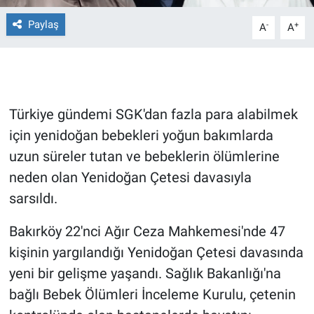
Paylaş
-
+
A
A
Gündem Özel
Günün görüntüsü
Haber
Türkiye gündemi SGK'dan fazla para alabilmek
için yenidoğan bebekleri yoğun bakımlarda
İlan
uzun süreler tutan ve bebeklerin ölümlerine
Kimdir
neden olan Yenidoğan Çetesi davasıyla
sarsıldı.
Koronavirüs
Bakırköy 22'nci Ağır Ceza Mahkemesi'nde 47
Kültür Sanat
kişinin yargılandığı Yenidoğan Çetesi davasında
yeni bir gelişme yaşandı. Sağlık Bakanlığı'na
Ne demişti
bağlı Bebek Ölümleri İnceleme Kurulu, çetenin