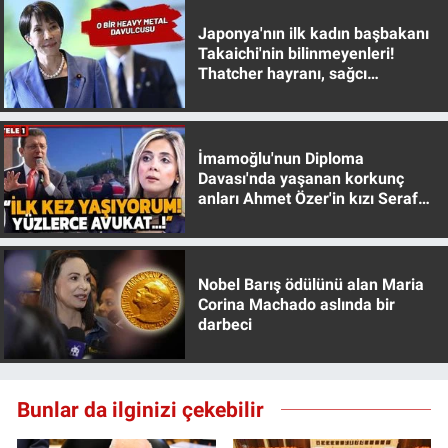
Japonya'nın ilk kadın başbakanı
Takaichi'nin bilinmeyenleri!
Thatcher hayranı, sağcı
muhafazakar
İmamoğlu'nun Diploma
Davası'nda yaşanan korkunç
anları Ahmet Özer'in kızı Seraf
Özer anlattı!
Nobel Barış ödülünü alan Maria
Corina Machado aslında bir
darbeci
Bunlar da ilginizi çekebilir