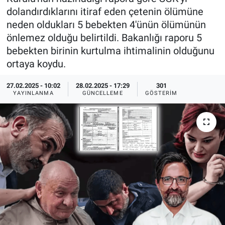
dolandırdıklarını itiraf eden çetenin ölümüne
Ege'den Esintiler
İletişim
neden oldukları 5 bebekten 4'ünün ölümünün
önlemez olduğu belirtildi. Bakanlığı raporu 5
Eğitim
bebekten birinin kurtulma ihtimalinin olduğunu
ortaya koydu.
Eğlence
27.02.2025 - 10:02
28.02.2025 - 17:29
301
Ekonomi
YAYINLANMA
GÜNCELLEME
GÖSTERIM
Forum
Gerçeğin İzinde
Gün Başlıyor
Gün Bitiyor
Gün Ortası