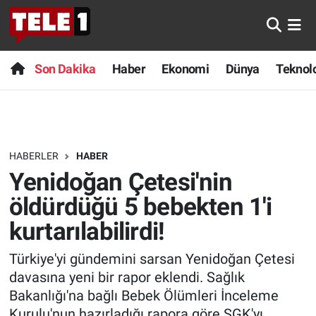
Anında Manşet
Son Dakika
Nöbetçi Eczaneler
Son Dakika
Haber
Ekonomi
Dünya
Teknolo
Başka Sohbetler
Haber
Hava Durumu
Belgesel
Ekonomi
Namaz Vakitleri
HABERLER
HABER
Bilim turu
Dünya
Trafik Durumu
Yenidoğan Çetesi'nin
Bilim ve Teknoloji Evreni
Teknoloji
Süper Lig Puan Durumu ve Fikstür
öldürdüğü 5 bebekten 1'i
kurtarılabilirdi!
Doğa Konuşuyor
Sağlık
Tüm Manşetler
Türkiye'yi gündemini sarsan Yenidoğan Çetesi
Dünya
Spor
Son Dakika Haberleri
davasına yeni bir rapor eklendi. Sağlık
Bakanlığı'na bağlı Bebek Ölümleri İnceleme
Ege Saati
Yayın Akışı
Haber Arşivi
Kurulu'nun hazırladığı rapora göre SGK'yı