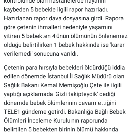
kontrolünde olan hastanelerde hayatını
Nedir
kaybeden 5 bebekle ilgili rapor hazırladı.
Popüler
Hazırlanan rapor dava dosyasına girdi. Rapora
göre çetenin ihmalleri nedeniyle yaşamını
Programlar
yitiren 5 bebekten 4'ünün ölümünün önlenemez
olduğu belirtilirken 1 bebek hakkında ise 'karar
Sağlık
verilemedi' sonucuna varıldı.
Spor
Çetenin para hırsıyla bebekleri öldürdüğü iddia
edilen dönemde İstanbul İl Sağlık Müdürü olan
Teknoloji
Sağlık Bakanı Kemal Memişoğlu Çete ile ilgili
Türkiye'nin Geleceği
yaptığı açıklamada 'Gizli takipteydik' dediği
dönemde bebek ölümlerinin devam ettiğini
Türkiye'nin Gündemi
TELE1 gündeme getirdi. Bakanlığa Bağlı Bebek
Ölümleri İnceleme Kurulu'nın raporunda
Yerel Gündem
belirtilen 5 bebekten birinin ölümü hakkında