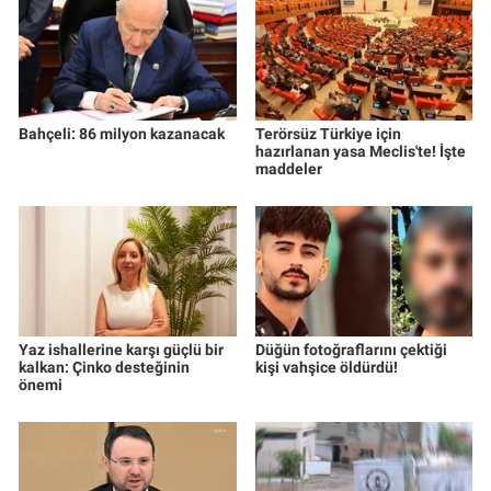
Bahçeli: 86 milyon kazanacak
Terörsüz Türkiye için
hazırlanan yasa Meclis'te! İşte
maddeler
Yaz ishallerine karşı güçlü bir
Düğün fotoğraflarını çektiği
kalkan: Çinko desteğinin
kişi vahşice öldürdü!
önemi