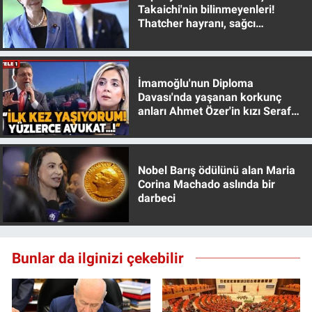
Takaichi'nin bilinmeyenleri!
Yerel Yaşam
Thatcher hayranı, sağcı
muhafazakar
Canlı Yayın
İmamoğlu'nun Diploma
Davası'nda yaşanan korkunç
anları Ahmet Özer'in kızı Seraf
Özer anlattı!
Nobel Barış ödülünü alan Maria
Corina Machado aslında bir
darbeci
Bunlar da ilginizi çekebilir