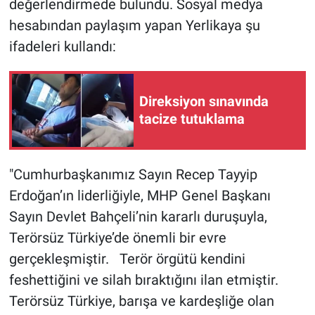
değerlendirmede bulundu. Sosyal medya
hesabından paylaşım yapan Yerlikaya şu
Gündem Özel
ifadeleri kullandı:
Günün görüntüsü
Direksiyon sınavında
Haber
tacize tutuklama
İlan
"Cumhurbaşkanımız Sayın Recep Tayyip
Kimdir
Erdoğan’ın liderliğiyle, MHP Genel Başkanı
Koronavirüs
Sayın Devlet Bahçeli’nin kararlı duruşuyla,
Terörsüz Türkiye’de önemli bir evre
Kültür Sanat
gerçekleşmiştir. Terör örgütü kendini
feshettiğini ve silah bıraktığını ilan etmiştir.
Ne demişti
Terörsüz Türkiye, barışa ve kardeşliğe olan