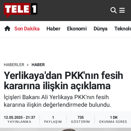
Anında Manşet
Son Dakika
Nöbetçi Eczaneler
Son Dakika
Haber
Ekonomi
Dünya
Teknolo
Başka Sohbetler
Haber
Hava Durumu
Belgesel
Ekonomi
Namaz Vakitleri
HABERLER
HABER
Bilim turu
Dünya
Trafik Durumu
Yerlikaya'dan PKK'nın fesih
Bilim ve Teknoloji Evreni
Teknoloji
Süper Lig Puan Durumu ve Fikstür
kararına ilişkin açıklama
İçişleri Bakanı Ali Yerlikaya PKK'nın fesih
Doğa Konuşuyor
Sağlık
Tüm Manşetler
kararına ilişkin değerlendirmede bulundu.
Dünya
Spor
Son Dakika Haberleri
12.05.2025 - 21:37
1
735
1 DK
YAYINLANMA
PAYLAŞIM
GÖSTERIM
OKUNMA SÜRESI
Ege Saati
Yayın Akışı
Haber Arşivi