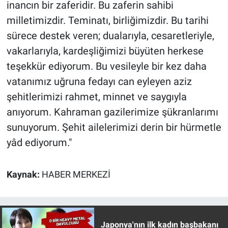
Nedir
inancın bir zaferidir. Bu zaferin sahibi
milletimizdir. Teminatı, birliğimizdir. Bu tarihi
Popüler
sürece destek veren; dualarıyla, cesaretleriyle,
vakarlarıyla, kardeşliğimizi büyüten herkese
Programlar
teşekkür ediyorum. Bu vesileyle bir kez daha
vatanımız uğruna fedayı can eyleyen aziz
Sağlık
şehitlerimizi rahmet, minnet ve saygıyla
Spor
anıyorum. Kahraman gazilerimize şükranlarımı
sunuyorum. Şehit ailelerimizi derin bir hürmetle
Teknoloji
yâd ediyorum."
Türkiye'nin Geleceği
Kaynak:
HABER MERKEZİ
Türkiye'nin Gündemi
Yerel Gündem
Japonya'nın ilk kadın başbakanı