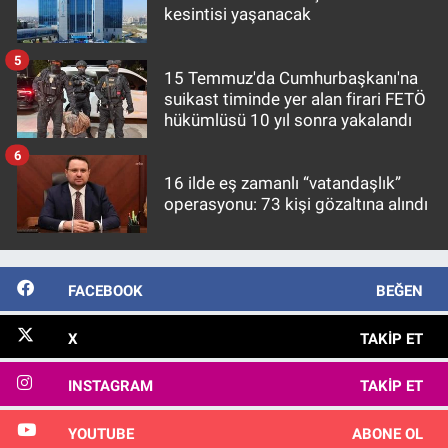
kesintisi yaşanacak
5
15 Temmuz'da Cumhurbaşkanı'na
suikast timinde yer alan firari FETÖ
hükümlüsü 10 yıl sonra yakalandı
6
16 ilde eş zamanlı “vatandaşlık”
operasyonu: 73 kişi gözaltına alındı
FACEBOOK
BEĞEN
X
TAKIP ET
INSTAGRAM
TAKIP ET
YOUTUBE
ABONE OL