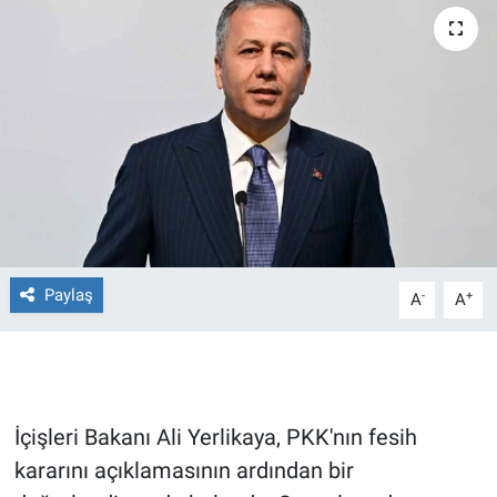
Ege'den Esintiler
İletişim
Eğitim
Eğlence
Ekonomi
Forum
Paylaş
-
+
A
A
Gerçeğin İzinde
Gün Başlıyor
İçişleri Bakanı Ali Yerlikaya, PKK'nın fesih
Gün Bitiyor
kararını açıklamasının ardından bir
Gün Ortası