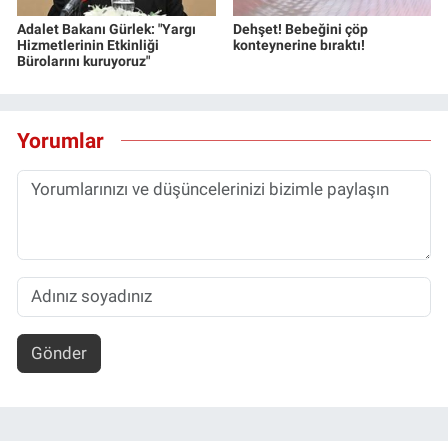
Adalet Bakanı Gürlek: "Yargı
Dehşet! Bebeğini çöp
Hizmetlerinin Etkinliği
konteynerine bıraktı!
Bürolarını kuruyoruz"
Yorumlar
Gönder