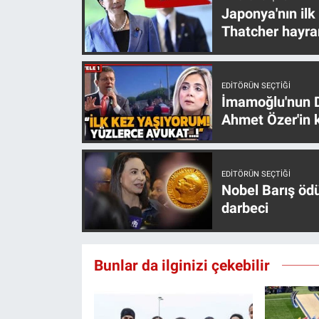
Japonya'nın ilk
Yerel Yaşam
Thatcher hayra
Canlı Yayın
EDITÖRÜN SEÇTIĞI
İmamoğlu'nun D
Ahmet Özer'in k
EDITÖRÜN SEÇTIĞI
Nobel Barış öd
darbeci
Bunlar da ilginizi çekebilir