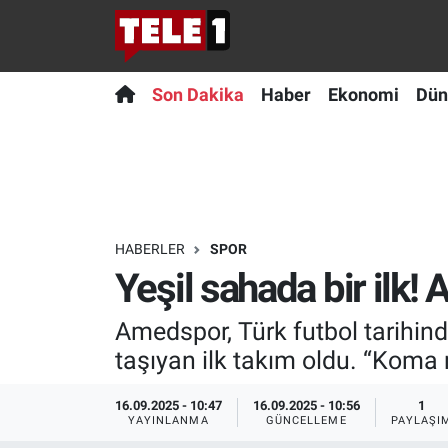
Anında Manşet
Son Dakika
Nöbetçi Eczaneler
Son Dakika
Haber
Ekonomi
Dün
Başka Sohbetler
Haber
Hava Durumu
Belgesel
Ekonomi
Namaz Vakitleri
Bilim turu
Dünya
Trafik Durumu
HABERLER
SPOR
Yeşil sahada bir ilk!
Bilim ve Teknoloji Evreni
Teknoloji
Süper Lig Puan Durumu ve Fikstür
Amedspor, Türk futbol tarihind
Doğa Konuşuyor
Sağlık
Tüm Manşetler
taşıyan ilk takım oldu. “Koma
Dünya
Spor
Son Dakika Haberleri
16.09.2025 - 10:47
16.09.2025 - 10:56
1
YAYINLANMA
GÜNCELLEME
PAYLAŞI
Ege Saati
Yayın Akışı
Haber Arşivi