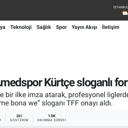
ya
Teknoloji
Sağlık
Spor
Yayın Akışı
İletişim
 Amedspor Kürtçe sloganlı fo
e bir ilke imza atarak, profesyonel ligle
 me bona we” sloganı TFF onayı aldı.
261
1 DK
M
GÖSTERIM
OKUNMA SÜRESI