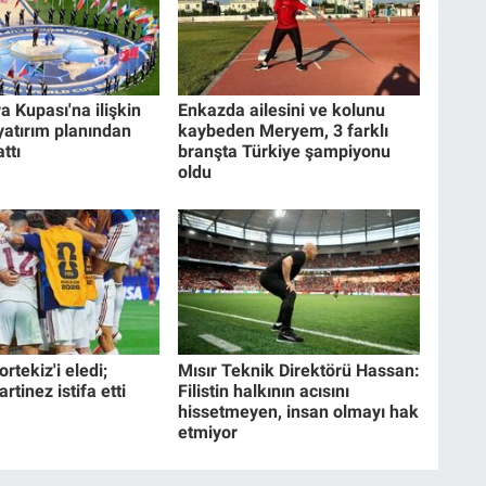
a Kupası'na ilişkin
Enkazda ailesini ve kolunu
 yatırım planından
kaybeden Meryem, 3 farklı
ttı
branşta Türkiye şampiyonu
oldu
rtekiz'i eledi;
Mısır Teknik Direktörü Hassan:
tinez istifa etti
Filistin halkının acısını
hissetmeyen, insan olmayı hak
etmiyor