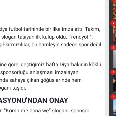
2
ye futbol tarihinde bir ilke imza attı. Takım,
slogan taşıyan ilk kulüp oldu. Trendyol 1.
l-kırmızılılar, bu hamleyle sadece spor değil
3
ne göre, geçtiğimiz hafta Diyarbakır’ın köklü
s sponsorluğu anlaşması imzalayan
4
nda sahaya çıkan göğüslerinde hem
anı taşıdı.
5
RASYONU'NDAN ONAY
en “Koma me bona we” sloganı, sponsor