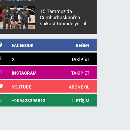
15 Temmuz'da
Cumhurbaşkanı'na
suikast timinde yer alan
firari FETÖ hükümlüsü
10 yıl sonra yakalandı
FACEBOOK
BEĞEN
X
TAKIP ET
INSTAGRAM
TAKIP ET
YOUTUBE
ABONE OL
+905423395813
İLETIŞIM