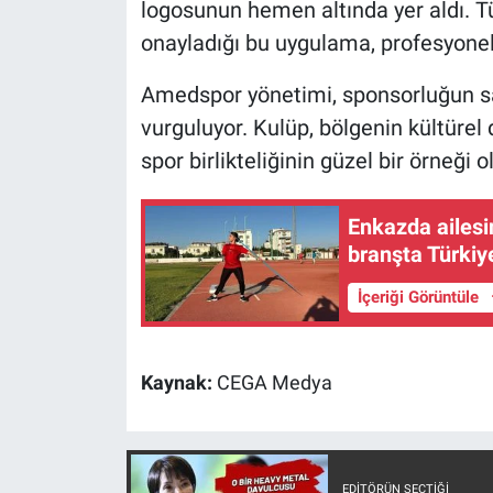
Nedir
logosunun hemen altında yer aldı. T
onayladığı bu uygulama, profesyonel f
Popüler
Amedspor yönetimi, sponsorluğun sa
Programlar
vurguluyor. Kulüp, bölgenin kültürel 
spor birlikteliğinin güzel bir örneği ol
Sağlık
Enkazda ailesi
Spor
branşta Türki
Teknoloji
İçeriği Görüntüle
Türkiye'nin Geleceği
Kaynak:
CEGA Medya
Türkiye'nin Gündemi
Yerel Gündem
EDITÖRÜN SEÇTIĞI