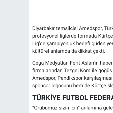
Gündem Özel
Günün görüntüsü
Diyarbakır temsilcisi Amedspor, Türki
profesyonel liglerde formada Kürtçe 
Haber
Lig’de şampiyonluk hedefi güden yeşi
kültürel anlamda da dikkat çekti.
İlan
Cega Medya'dan Ferit Aslan'ın haberi
Kimdir
firmalarından Tezgel Kom ile göğü
Koronavirüs
Amedspor, Pendikspor karşılaşması
sponsor logosunu hem de Kürtçe slog
Kültür Sanat
TÜRKİYE FUTBOL FEDE
Ne demişti
“Grubumuz sizin için” anlamına gel