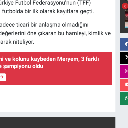
ürkiye Futbol Federasyonu’nun (TFF)
6
utbolda bir ilk olarak kayıtlara geçti.
dece ticari bir anlaşma olmadığını
değerlerini öne çıkaran bu hamleyi, kimlik ve
arak niteliyor.
ni ve kolunu kaybeden Meryem, 3 farklı
ye şampiyonu oldu