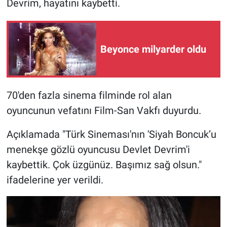
Devrim, hayatını kaybetti.
Gündem Özel
Beyonce milyarder oldu
Günün görüntüsü
Haber
70'den fazla sinema filminde rol alan
İlan
oyuncunun vefatını Film-San Vakfı duyurdu.
Kimdir
Açıklamada "Türk Sineması'nın 'Siyah Boncuk’u
menekşe gözlü oyuncusu Devlet Devrim'i
Koronavirüs
kaybettik. Çok üzgünüz. Başımız sağ olsun."
Kültür Sanat
ifadelerine yer verildi.
Ne demişti