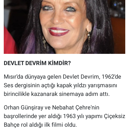
Nedir
Popüler
Programlar
Sağlık
Spor
DEVLET DEVRİM KİMDİR?
Teknoloji
Mısır'da dünyaya gelen Devlet Devrim, 1962'de
Ses dergisinin açtığı kapak yıldzı yarışmasını
Türkiye'nin Geleceği
birincilikle kazanarak sinemaya adım attı.
Türkiye'nin Gündemi
Orhan Günşiray ve Nebahat Çehre'nin
başrollerinde yer aldığı 1963 yılı yapımı Çiçeksiz
Yerel Gündem
Bahçe rol aldığı ilk filmi oldu.