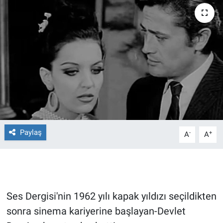
Ege'den Esintiler
İletişim
Eğitim
Eğlence
Ekonomi
Forum
Paylaş
-
+
A
A
Gerçeğin İzinde
Gün Başlıyor
Ses Dergisi'nin 1962 yılı kapak yıldızı seçildikten
Gün Bitiyor
sonra sinema kariyerine başlayan-Devlet
Gün Ortası