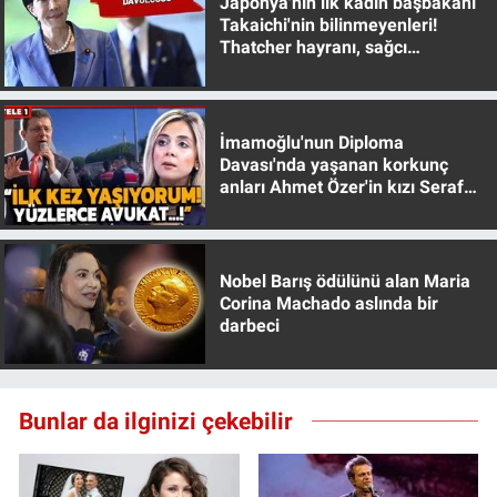
Japonya'nın ilk kadın başbakanı
Takaichi'nin bilinmeyenleri!
Thatcher hayranı, sağcı
muhafazakar
İmamoğlu'nun Diploma
Davası'nda yaşanan korkunç
anları Ahmet Özer'in kızı Seraf
Özer anlattı!
Nobel Barış ödülünü alan Maria
Corina Machado aslında bir
darbeci
Bunlar da ilginizi çekebilir