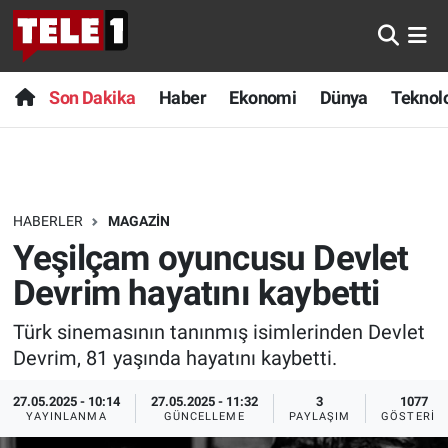
Anında Manşet
Son Dakika
Nöbetçi Eczaneler
Son Dakika
Haber
Ekonomi
Dünya
Teknolo
Başka Sohbetler
Haber
Hava Durumu
Belgesel
Ekonomi
Namaz Vakitleri
HABERLER
MAGAZIN
Bilim turu
Dünya
Trafik Durumu
Yeşilçam oyuncusu Devlet
Bilim ve Teknoloji Evreni
Teknoloji
Süper Lig Puan Durumu ve Fikstür
Devrim hayatını kaybetti
Türk sinemasının tanınmış isimlerinden Devlet
Doğa Konuşuyor
Sağlık
Tüm Manşetler
Devrim, 81 yaşında hayatını kaybetti.
Dünya
Spor
Son Dakika Haberleri
27.05.2025 - 10:14
27.05.2025 - 11:32
3
1077
YAYINLANMA
GÜNCELLEME
PAYLAŞIM
GÖSTERIM
Ege Saati
Yayın Akışı
Haber Arşivi