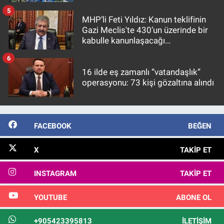
5
MHP’li Feti Yıldız: Kanun teklifinin
Gazi Meclis'te 430’un üzerinde bir
kabulle kanunlaşacağı
görülmektedir
6
16 ilde eş zamanlı “vatandaşlık”
operasyonu: 73 kişi gözaltına alındı
FACEBOOK
BEĞEN
X
TAKIP ET
INSTAGRAM
TAKIP ET
YOUTUBE
ABONE OL
+905423395813
İLETIŞIM