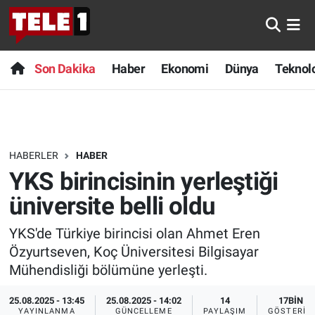
Anında Manşet
Son Dakika
Nöbetçi Eczaneler
Son Dakika
Haber
Ekonomi
Dünya
Teknolo
Başka Sohbetler
Haber
Hava Durumu
Belgesel
Ekonomi
Namaz Vakitleri
HABERLER
HABER
Bilim turu
Dünya
Trafik Durumu
YKS birincisinin yerleştiği
Bilim ve Teknoloji Evreni
Teknoloji
Süper Lig Puan Durumu ve Fikstür
üniversite belli oldu
YKS'de Türkiye birincisi olan Ahmet Eren
Doğa Konuşuyor
Sağlık
Tüm Manşetler
Özyurtseven, Koç Üniversitesi Bilgisayar
Dünya
Spor
Son Dakika Haberleri
Mühendisliği bölümüne yerleşti.
25.08.2025 - 13:45
25.08.2025 - 14:02
14
17BIN
Ege Saati
Yayın Akışı
Haber Arşivi
YAYINLANMA
GÜNCELLEME
PAYLAŞIM
GÖSTERIM