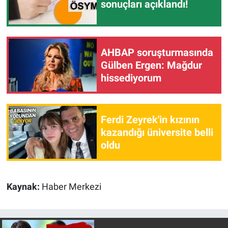
sonuçları açıklandı!
Nedir
Popüler
AHBAP soruşturmasında
Programlar
Gülben Ergen: Mağdur
hissediyorum
Sağlık
Spor
Ferdi Zeyrek'in kızının
kazandığı üniversite belli
Teknoloji
oldu
Türkiye'nin Geleceği
Türkiye'nin Gündemi
Kaynak:
Haber Merkezi
Yerel Gündem