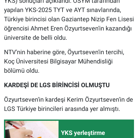
YKS) sonuçları açıklandı. ÖSYM tarafından
yapılan YKS-2025 TYT ve AYT sınavlarında,
Gündem Özel
Türkiye birincisi olan Gaziantep Nizip Fen Lisesi
öğrencisi Ahmet Eren Özyurtseven'in kazandığı
Günün görüntüsü
üniversite de belli oldu.
Haber
NTV'nin haberine göre, Öyurtseven'in tercihi,
Koç Üniversitesi Bilgisayar Mühendisliği
İlan
bölümü oldu.
Kimdir
KARDEŞİ DE LGS BİRİNCİSİ OLMUŞTU
Koronavirüs
Özyurtseven'in kardeşi Kerim Özyurtseven'in de
LGS Türkiye birincileri arasında yer almıştı.
Kültür Sanat
Ne demişti
YKS yerleştirme