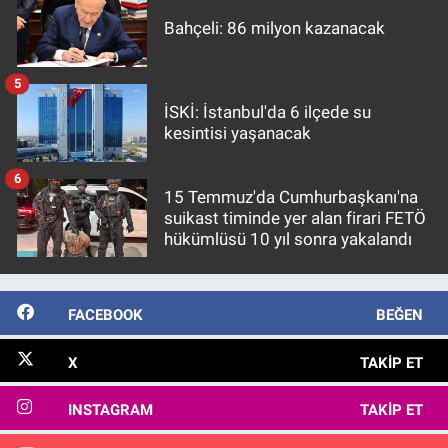
Bahçeli: 86 milyon kazanacak
5
İSKİ: İstanbul'da 6 ilçede su
kesintisi yaşanacak
6
15 Temmuz'da Cumhurbaşkanı'na
suikast timinde yer alan firari FETÖ
hükümlüsü 10 yıl sonra yakalandı
FACEBOOK
BEĞEN
X
TAKIP ET
INSTAGRAM
TAKIP ET