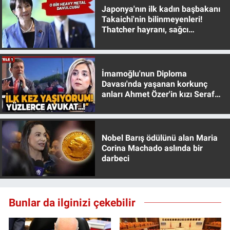
Yerel Yaşam
Japonya'nın ilk kadın başbakanı
Takaichi'nin bilinmeyenleri!
Thatcher hayranı, sağcı
Canlı Yayın
muhafazakar
İmamoğlu'nun Diploma
Davası'nda yaşanan korkunç
anları Ahmet Özer'in kızı Seraf
Özer anlattı!
Nobel Barış ödülünü alan Maria
Corina Machado aslında bir
darbeci
Bunlar da ilginizi çekebilir