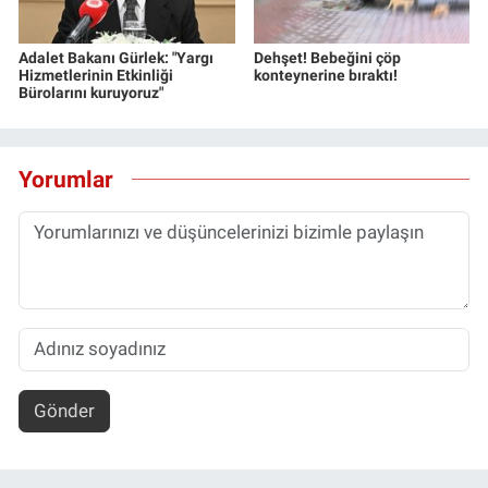
Adalet Bakanı Gürlek: "Yargı
Dehşet! Bebeğini çöp
Hizmetlerinin Etkinliği
konteynerine bıraktı!
Bürolarını kuruyoruz"
Yorumlar
Gönder