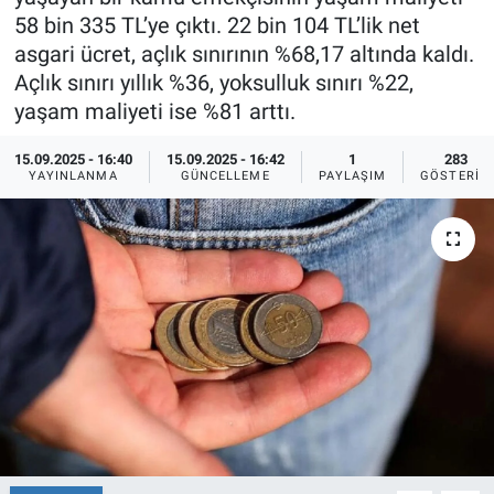
58 bin 335 TL’ye çıktı. 22 bin 104 TL’lik net
Ege'den Esintiler
İletişim
asgari ücret, açlık sınırının %68,17 altında kaldı.
Açlık sınırı yıllık %36, yoksulluk sınırı %22,
Eğitim
yaşam maliyeti ise %81 arttı.
Eğlence
15.09.2025 - 16:40
15.09.2025 - 16:42
1
283
YAYINLANMA
GÜNCELLEME
PAYLAŞIM
GÖSTERIM
Ekonomi
Forum
Gerçeğin İzinde
Gün Başlıyor
Gün Bitiyor
Gün Ortası