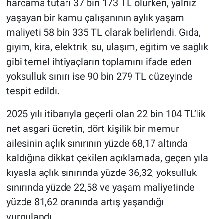
harcama tutarı 37 bin 173 TL olurken, yalnız
Nedir
yaşayan bir kamu çalışanının aylık yaşam
Popüler
maliyeti 58 bin 335 TL olarak belirlendi. Gıda,
giyim, kira, elektrik, su, ulaşım, eğitim ve sağlık
Programlar
gibi temel ihtiyaçların toplamını ifade eden
yoksulluk sınırı ise 90 bin 279 TL düzeyinde
Sağlık
tespit edildi.
Spor
2025 yılı itibarıyla geçerli olan 22 bin 104 TL’lik
net asgari ücretin, dört kişilik bir memur
Teknoloji
ailesinin açlık sınırının yüzde 68,17 altında
Türkiye'nin Geleceği
kaldığına dikkat çekilen açıklamada, geçen yıla
kıyasla açlık sınırında yüzde 36,32, yoksulluk
Türkiye'nin Gündemi
sınırında yüzde 22,58 ve yaşam maliyetinde
yüzde 81,62 oranında artış yaşandığı
Yerel Gündem
vurgulandı.