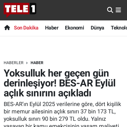
Anında Manşet
Son Dakika
Nöbetçi Eczaneler
Son Dakika
Haber
Ekonomi
Dünya
Teknolo
Başka Sohbetler
Haber
Hava Durumu
Belgesel
Ekonomi
Namaz Vakitleri
HABERLER
HABER
Bilim turu
Dünya
Trafik Durumu
Yoksulluk her geçen gün
Bilim ve Teknoloji Evreni
Teknoloji
Süper Lig Puan Durumu ve Fikstür
derinleşiyor! BES-AR Eylül
açlık sınırını açıkladı
Doğa Konuşuyor
Sağlık
Tüm Manşetler
BES-AR’ın Eylül 2025 verilerine göre, dört kişilik
Dünya
Spor
Son Dakika Haberleri
bir memur ailesinin açlık sınırı 37 bin 173 TL,
yoksulluk sınırı 90 bin 279 TL oldu. Yalnız
Ege Saati
Yayın Akışı
Haber Arşivi
yaşayan bir kamu emekçisinin yaşam maliyeti