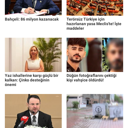
Bahçeli: 86 milyon kazanacak
Terörsüz Türkiye için
hazırlanan yasa Meclis'te! İşte
maddeler
Yaz ishallerine karşı güçlü bir
Düğün fotoğraflarını çektiği
kalkan: Çinko desteğinin
kişi vahşice öldürdü!
önemi