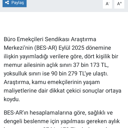
Paylaş
-
+
A
A
Gündem Özel
Günün görüntüsü
Büro Emekçileri Sendikası Araştırma
Haber
Merkezi’nin (BES-AR) Eylül 2025 dönemine
ilişkin yayımladığı verilere göre, dört kişilik bir
İlan
memur ailesinin açlık sınırı 37 bin 173 TL,
Kimdir
yoksulluk sınırı ise 90 bin 279 TL’ye ulaştı.
Araştırma, kamu emekçilerinin yaşam
Koronavirüs
maliyetlerine dair dikkat çekici sonuçlar ortaya
koydu.
Kültür Sanat
BES-AR’ın hesaplamalarına göre, sağlıklı ve
Ne demişti
dengeli beslenme için yapılması gereken aylık