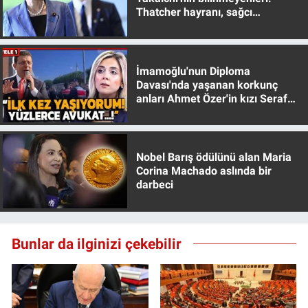
Thatcher hayranı, sağcı
muhafazakar
İmamoğlu'nun Diploma
Davası'nda yaşanan korkunç
anları Ahmet Özer'in kızı Seraf
Özer anlattı!
Nobel Barış ödülünü alan Maria
Corina Machado aslında bir
darbeci
Bunlar da ilginizi çekebilir