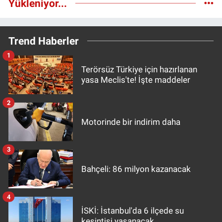
Yükleniyor...
Trend Haberler
1
Terörsüz Türkiye için hazırlanan
yasa Meclis'te! İşte maddeler
2
Motorinde bir indirim daha
3
Bahçeli: 86 milyon kazanacak
4
İSKİ: İstanbul'da 6 ilçede su
kesintisi yaşanacak