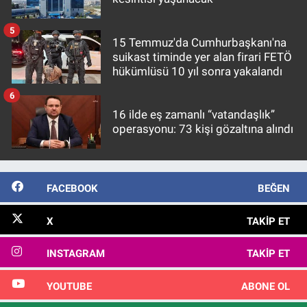
5
15 Temmuz'da Cumhurbaşkanı'na
suikast timinde yer alan firari FETÖ
hükümlüsü 10 yıl sonra yakalandı
6
16 ilde eş zamanlı “vatandaşlık”
operasyonu: 73 kişi gözaltına alındı
FACEBOOK
BEĞEN
X
TAKIP ET
INSTAGRAM
TAKIP ET
YOUTUBE
ABONE OL