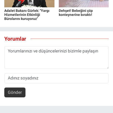
Adalet Bakanı Gürlek: "Yargı
Dehşet! Bebeğini çöp
Hizmetlerinin Etkinliği
konteynerine bıraktı!
Bürolarını kuruyoruz"
Yorumlar
Gönder