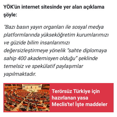
Nedir
YÖK'ün internet sitesinde yer alan açıklama
şöyle:
Popüler
"Bazı basın yayın organları ile sosyal medya
Programlar
platformlarında yükseköğretim kurumlarımızı
Sağlık
ve güzide bilim insanlarımızı
değersizleştirmeye yönelik “sahte diplomaya
Spor
sahip 400 akademisyen olduğu” şeklinde
temelsiz ve spekülatif paylaşımlar
Teknoloji
yapılmaktadır.
Türkiye'nin Geleceği
Terörsüz Türkiye için
Türkiye'nin Gündemi
hazırlanan yasa
Meclis'te! İşte maddeler
Yerel Gündem