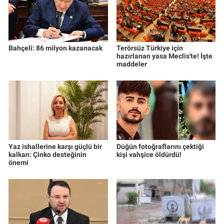
Bahçeli: 86 milyon kazanacak
Terörsüz Türkiye için
hazırlanan yasa Meclis'te! İşte
maddeler
Yaz ishallerine karşı güçlü bir
Düğün fotoğraflarını çektiği
kalkan: Çinko desteğinin
kişi vahşice öldürdü!
önemi