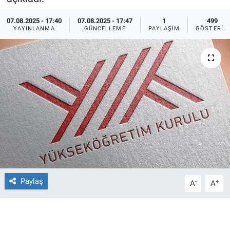
Ege'den Esintiler
İletişim
07.08.2025 - 17:40
07.08.2025 - 17:47
1
499
YAYINLANMA
GÜNCELLEME
PAYLAŞIM
GÖSTERIM
Eğitim
Eğlence
Ekonomi
Forum
Gerçeğin İzinde
Gün Başlıyor
Paylaş
-
+
A
A
Gün Bitiyor
Gün Ortası