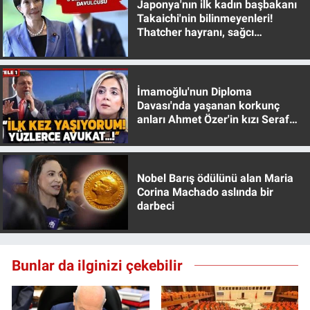
Japonya'nın ilk kadın başbakanı
Takaichi'nin bilinmeyenleri!
Thatcher hayranı, sağcı
muhafazakar
İmamoğlu'nun Diploma
Davası'nda yaşanan korkunç
anları Ahmet Özer'in kızı Seraf
Özer anlattı!
Nobel Barış ödülünü alan Maria
Corina Machado aslında bir
darbeci
Bunlar da ilginizi çekebilir