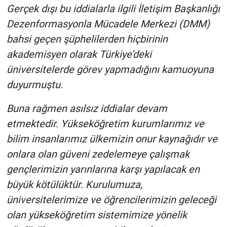
Gerçek dışı bu iddialarla ilgili İletişim Başkanlığı
Yerel Yaşam
Dezenformasyonla Mücadele Merkezi (DMM)
Canlı Yayın
bahsi geçen şüphelilerden hiçbirinin
akademisyen olarak Türkiye’deki
üniversitelerde görev yapmadığını kamuoyuna
duyurmuştu.
Buna rağmen asılsız iddialar devam
etmektedir. Yükseköğretim kurumlarımız ve
bilim insanlarımız ülkemizin onur kaynağıdır ve
onlara olan güveni zedelemeye çalışmak
gençlerimizin yarınlarına karşı yapılacak en
büyük kötülüktür. Kurulumuza,
üniversitelerimize ve öğrencilerimizin geleceği
olan yükseköğretim sistemimize yönelik