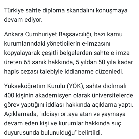
Türkiye sahte diploma skandalını konuşmaya
Gündem Özel
devam ediyor.
Günün görüntüsü
Ankara Cumhuriyet Başsavcılığı, bazı kamu
kurumlarındaki yöneticilerin e-imzasını
Haber
kopyalayarak çeşitli belgelerden sahte e-imza
üreten 65 sanık hakkında, 5 yıldan 50 yıla kadar
İlan
hapis cezası talebiyle iddianame düzenledi.
Kimdir
Yükseköğretim Kurulu (YÖK), sahte diolımalı
Koronavirüs
400 kişinin akademisyen olarak üniversitelerde
görev yaptığını iddiası hakkında açıklama yaptı.
Kültür Sanat
Açıklamada, "iddiayı ortaya atan ve yaymaya
devam eden kişi ve kurumlar hakkında suç
Ne demişti
duyurusunda bulunulduğu" belirtildi.