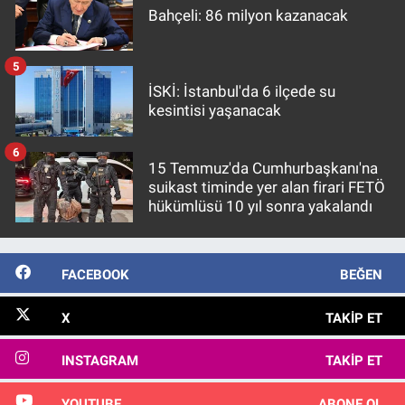
Bahçeli: 86 milyon kazanacak
5
İSKİ: İstanbul'da 6 ilçede su
kesintisi yaşanacak
6
15 Temmuz'da Cumhurbaşkanı'na
suikast timinde yer alan firari FETÖ
hükümlüsü 10 yıl sonra yakalandı
FACEBOOK
BEĞEN
X
TAKIP ET
INSTAGRAM
TAKIP ET
YOUTUBE
ABONE OL